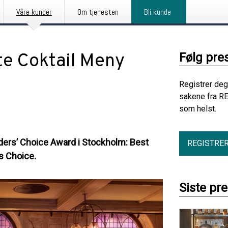
Våre kunder
Om tjenesten
Bli kunde
te Coktail Meny
Følg pre
Registrer deg
sakene fra RE
som helst.
enders’ Choice Award i Stockholm: Best
REGISTRE
s Choice.
Siste pr