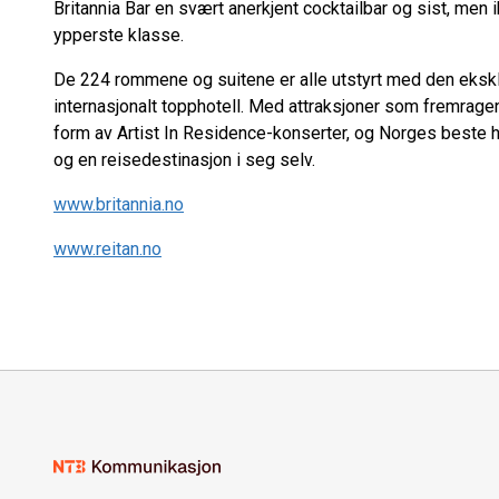
Britannia Bar en svært anerkjent cocktailbar og sist, men
ypperste klasse.
De 224 rommene og suitene er alle utstyrt med den eksk
internasjonalt topphotell. Med attraksjoner som fremragen
form av Artist In Residence-konserter, og Norges beste hot
og en reisedestinasjon i seg selv.
www.britannia.no
www.reitan.no