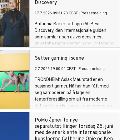
Discovery
17.7.2026 09:31:23 CEST
|
Pressemelding
Britannia Bar er tatt opp i 50 Best
Discovery, den internasjonale guiden
som samler noen av verdens mest
anbefalte restauranter, barer, hoteller og
vingårder. 50 Best Discovery er en
internasjonale reise- og
Setter gaming i scene
opplevelsesguiden fra organisasjonen
2.7.2026 19:00:00 CEST
|
Pressemelding
bak The World's 50 Best. Utvelgelsen
bygger på stemmer fra mer enn 3 000
TRONDHEIM: Aslak Maurstad er en
bransjeeksperter i The World's 50 Best
pasjonert gamer. Nå har han fått med
Academies og er en anerkjennelse av
seg samboeren på å lage en
steder som har utmerket seg
teaterforestilling om alt fra moderne
internasjonalt. 50 Best Discovery er en
dataspill som Fortnite til klassikere som
utvidelse av de årlige 50 Best-listene.
Ludo.
PoMo åpner to nye
separatutstillinger torsdag 25. juni
med de anerkjente internasjonale
kunstnerne Catherine Opie og Ken