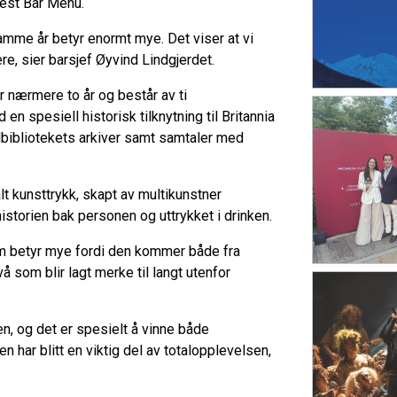
est Bar Menu.
mme år betyr enormt mye. Det viser at vi
re, sier barsjef Øyvind Lindgjerdet.
r nærmere to år og består av ti
 en spesiell historisk tilknytning til Britannia
lbibliotekets arkiver samt samtaler med
 kunsttrykk, skapt av multikunstner
istorien bak personen og uttrykket i drinken.
som betyr mye fordi den kommer både fra
vå som blir lagt merke til langt utenfor
n, og det er spesielt å vinne både
har blitt en viktig del av totalopplevelsen,