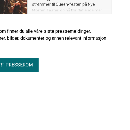
Restauranten bekrefter med dette sin
strømmer til Queen-festen på Nye
posisjon blant de fremste
Hjorten Teater, og nå blir det enda mer
gastronomiske opplevelsene i Norden,
rock til høsten.
og markerer samtidig nok et år med
anerkjennelse fra verdens mest
rom finner du alle våre siste pressemeldinger,
prestisjefylte restaurantguide. – Vi er
er, bilder, dokumenter og annen relevant informasjon
utrolig stolte over å beholde Michelin-
stjernen også i årets guide. Det er en
anerkjennelse av det arbeidet hele
teamet legger ned hver eneste dag for å
skape opplevelser på høyeste nivå for
RT PRESSEROM
gjestene våre,
sier ExecutiveHead Chef Håkon Solbakk.
Administrerende direktør ved Britannia
Hotel, Arild Sjødin, er stolt over at
Speilsalen igjen anerkjennes av Guide
Michelin: – Teamet i Speilsalen leverer
opplevelser på aller høyest