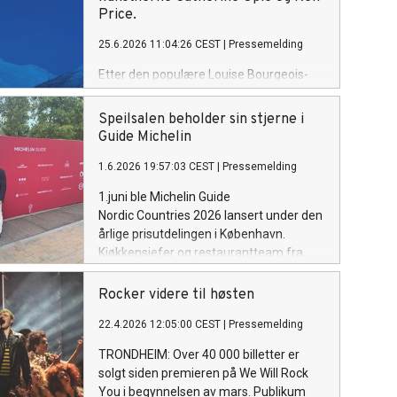
Price.
25.6.2026 11:04:26 CEST
|
Pressemelding
Etter den populære Louise Bourgeois-
utstillingen «Echo of the Morning» er
PoMo nå klar for to nye
Speilsalen beholder sin stjerne i
separatutstillinger: “Catherine Opie –
Guide Michelin
Mountains Don’t Know Their Names” og
“Ken Price – Fremmede landskap”.
1.6.2026 19:57:03 CEST
|
Pressemelding
Åpningen finner sted torsdag 25. juni,
1.juni ble Michelin Guide
kl.17:00, med gratis inngang for alle.
Nordic Countries 2026 lansert under den
Dette er den første separatutstillingen
årlige prisutdelingen i København.
med Catherine Opies verk i Midt‑Norge,
Kjøkkensjefer og restaurantteam fra
og den aller første separatutstillingen
hele Norden var samlet da årets utgave
med Ken Price i Norge.
av den sagnomsuste guiden ble
Rocker videre til høsten
presentert. Fra Speilsalen
22.4.2026 12:05:00 CEST
|
Pressemelding
deltok Executive Head Chef Håkon
Solbakk og Restaurant Manager
TRONDHEIM: Over 40 000 billetter er
Maria Minatsi. I årets guide beholder
solgt siden premieren på We Will Rock
Speilsalen sin Michelin-stjerne.
You i begynnelsen av mars. Publikum