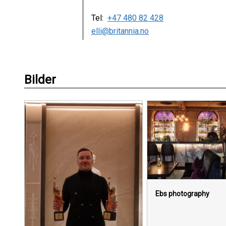
Tel:
+47 480 82 428
elli@britannia.no
Bilder
Ebs photography