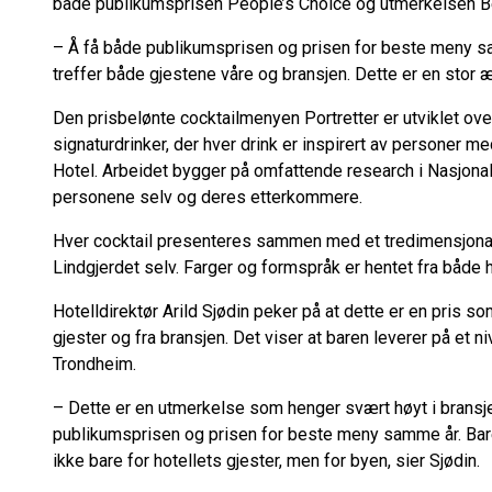
både publikumsprisen People’s Choice og utmerkelsen B
– Å få både publikumsprisen og prisen for beste meny sa
treffer både gjestene våre og bransjen. Dette er en stor æ
Den prisbelønte cocktailmenyen Portretter er utviklet ove
signaturdrinker, der hver drink er inspirert av personer med
Hotel. Arbeidet bygger på omfattende research i Nasjona
personene selv og deres etterkommere.
Hver cocktail presenteres sammen med et tredimensjonalt
Lindgjerdet selv. Farger og formspråk er hentet fra både h
Hotelldirektør Arild Sjødin peker på at dette er en pris 
gjester og fra bransjen. Det viser at baren leverer på et ni
Trondheim.
– Dette er en utmerkelse som henger svært høyt i bransje
publikumsprisen og prisen for beste meny samme år. Baren 
ikke bare for hotellets gjester, men for byen, sier Sjødin.