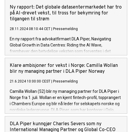
ledende juridisk rådgiver for aktører i energi- og
Ny rapport: Det globale datasentermarkedet har tro
eiendomsbransjen.
på AI-drevet vekst, til tross for bekymring for
tilgangen til strøm
28.11.2024 08:10:44 CET
|
Pressemelding
En ny rapport fra advokatfirmaet DLA Piper, Navigating
Global Growth in Data Centres: Riding the AI Wave,
fremhever den betydelige veksten som forventes i det
globale datasentermarkedet, drevet frem av den økende
etterspørselen etter AI-teknologi som maskinlæring og
Klare ambisjoner for vekst i Norge: Camilla Wollan
språkmodeller.
blir ny managing partner i DLA Piper Norway
21.6.2024 10:00:00 CEST
|
Pressemelding
Camilla Wollan (52) blir ny managing partner for DLA Piper i
Norge fra 1. juli. Wollan er en kjent fintech-profil, topprangert
i Chambers Europe og blir nå leder for selskapets norske og
nordiske ledergruppe. DLA Piper, som har kontorer i Oslo,
Stockholm, København, Aarhus og Helsinki med over 530
advokater, rigger seg nå for ytterligere vekst.
DLA Piper kunngjør Charles Severs som ny
International Managing Partner og Global Co-CEO