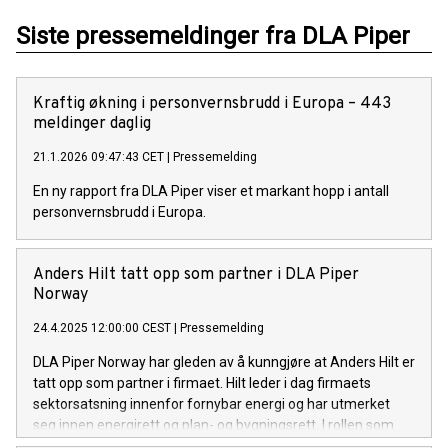
Siste pressemeldinger fra DLA Piper
Kraftig økning i personvernsbrudd i Europa – 443
meldinger daglig
21.1.2026 09:47:43 CET
|
Pressemelding
En ny rapport fra DLA Piper viser et markant hopp i antall
personvernsbrudd i Europa.
Anders Hilt tatt opp som partner i DLA Piper
Norway
24.4.2025 12:00:00 CEST
|
Pressemelding
DLA Piper Norway har gleden av å kunngjøre at Anders Hilt er
tatt opp som partner i firmaet. Hilt leder i dag firmaets
sektorsatsning innenfor fornybar energi og har utmerket
seg innen energirett og plan- og bygningsrett. I rollen som
partner vil han bidra til å styrke DLA Pipers posisjon som en