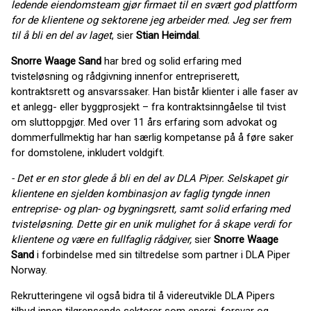
ledende eiendomsteam gjør firmaet til en svært god plattform
for de klientene og sektorene jeg arbeider med. Jeg ser frem
til å bli en del av laget
, sier
Stian Heimdal
.
Snorre Waage Sand
har bred og solid erfaring med
tvisteløsning og rådgivning innenfor entrepriserett,
kontraktsrett og ansvarssaker. Han bistår klienter i alle faser av
et anlegg- eller byggprosjekt – fra kontraktsinngåelse til tvist
om sluttoppgjør. Med over 11 års erfaring som advokat og
dommerfullmektig har han særlig kompetanse på å føre saker
for domstolene, inkludert voldgift.
- Det er en stor glede å bli en del av DLA Piper. Selskapet gir
klientene en sjelden kombinasjon av faglig tyngde innen
entreprise- og plan- og bygningsrett, samt solid erfaring med
tvisteløsning. Dette gir en unik mulighet for å skape verdi for
klientene og være en fullfaglig rådgiver,
sier
Snorre Waage
Sand
i forbindelse med sin tiltredelse som partner i DLA Piper
Norway.
Rekrutteringene vil også bidra til å videreutvikle DLA Pipers