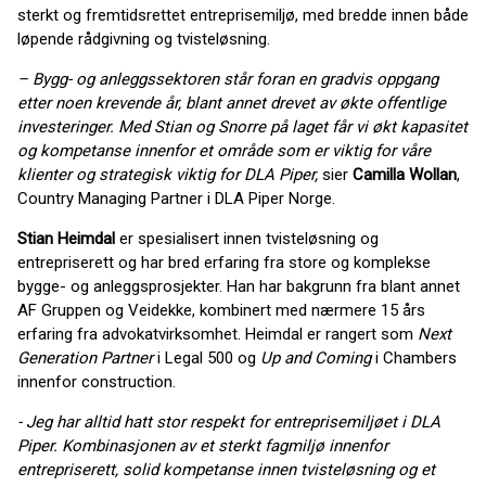
sterkt og fremtidsrettet entreprisemiljø, med bredde innen både
løpende rådgivning og tvisteløsning.
– Bygg- og anleggssektoren står foran en gradvis oppgang
etter noen krevende år, blant annet drevet av økte offentlige
investeringer. Med Stian og Snorre på laget får vi økt kapasitet
og kompetanse innenfor et område som er viktig for våre
klienter og strategisk viktig for DLA Piper,
sier
Camilla Wollan
,
Country Managing Partner i DLA Piper Norge.
Stian Heimdal
er spesialisert innen tvisteløsning og
entrepriserett og har bred erfaring fra store og komplekse
bygge- og anleggsprosjekter. Han har bakgrunn fra blant annet
AF Gruppen og Veidekke, kombinert med nærmere 15 års
erfaring fra advokatvirksomhet. Heimdal er rangert som
Next
Generation Partner
i Legal 500 og
Up and Coming
i Chambers
innenfor construction.
- Jeg har alltid hatt stor respekt for entreprisemiljøet i DLA
Piper. Kombinasjonen av et sterkt fagmiljø innenfor
entrepriserett, solid kompetanse innen tvisteløsning og et