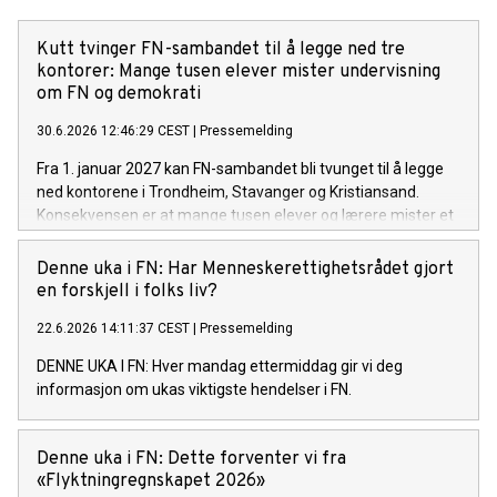
Kutt tvinger FN-sambandet til å legge ned tre
kontorer: Mange tusen elever mister undervisning
om FN og demokrati
30.6.2026 12:46:29 CEST
|
Pressemelding
Fra 1. januar 2027 kan FN-sambandet bli tvunget til å legge
ned kontorene i Trondheim, Stavanger og Kristiansand.
Konsekvensen er at mange tusen elever og lærere mister et
undervisningstilbud om FN, demokrati, menneskerettigheter
og bærekraft som i dag brukes av skoler over hele landet.
Denne uka i FN: Har Menneskerettighetsrådet gjort
Bakgrunnen er en nær halvering av organisasjonens statlige
en forskjell i folks liv?
finansiering de siste fire årene.
22.6.2026 14:11:37 CEST
|
Pressemelding
DENNE UKA I FN: Hver mandag ettermiddag gir vi deg
informasjon om ukas viktigste hendelser i FN.
Denne uka i FN: Dette forventer vi fra
«Flyktningregnskapet 2026»