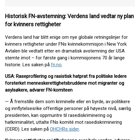
Historisk FN
-avstemning: Verdens land vedtar ny plan
for kvinners rettigheter
Verdens land har blitt enige om nye globale retningslinjer for
kvinners rettigheter under FNs kvinnekommisjon i New York.
Avtalen ble vedtatt etter en dramatisk avstemning der USA
stemte imot – for første gang i kommisjonens 70 år lange
historie. Les saken på
fn.no
.
USA: Raseprofilering og rasistisk hatprat fra politiske ledere
forsterket menneskerettighetsbruddene mot migranter og
asylsøkere, advarer FN-komiteen
— Å fremstille dem som kriminelle eller en byrde, av politikere
og innflytelsesrike offentlige personer på høyeste nivå, særlig
presidenten, kan oppmuntre til rasediskriminering og
hatkriminalitet, uttalte FNs komité mot rasediskriminering
(CERD). Les saken på
OHCHRs sider
.