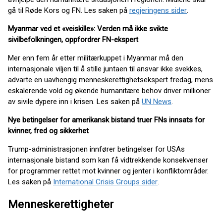
gå til Røde Kors og FN. Les saken på
regjeringens sider
.
Myanmar ved et «veiskille»: Verden må ikke svikte
sivilbefolkningen, oppfordrer FN-ekspert
Mer enn fem år etter militærkuppet i Myanmar må den
internasjonale viljen til å stille juntaen til ansvar ikke svekkes,
advarte en uavhengig menneskerettighetsekspert fredag, mens
eskalerende vold og økende humanitære behov driver millioner
av sivile dypere inn i krisen. Les saken på
UN News
.
Nye betingelser for amerikansk bistand truer FNs innsats for
kvinner, fred og sikkerhet
Trump-administrasjonen innfører betingelser for USAs
internasjonale bistand som kan få vidtrekkende konsekvenser
for programmer rettet mot kvinner og jenter i konfliktområder.
Les saken på
International Crisis Groups sider
.
Menneskerettigheter