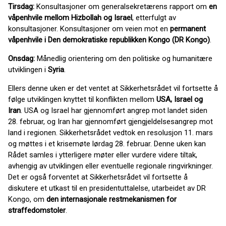
Tirsdag:
Konsultasjoner om generalsekretærens rapport om
en
våpenhvile mellom Hizbollah og Israel
, etterfulgt av
konsultasjoner. Konsultasjoner om veien mot en
permanent
våpenhvile i Den demokratiske republikken Kongo (DR Kongo)
.
Onsdag:
Månedlig orientering om den politiske og humanitære
utviklingen i
Syria
.
Ellers denne uken er det ventet at Sikkerhetsrådet vil fortsette å
følge utviklingen knyttet til konflikten mellom
USA, Israel og
Iran
. USA og Israel har gjennomført angrep mot landet siden
28. februar, og Iran har gjennomført gjengjeldelsesangrep mot
land i regionen. Sikkerhetsrådet vedtok en resolusjon 11. mars
og møttes i et krisemøte lørdag 28. februar. Denne uken kan
Rådet samles i ytterligere møter eller vurdere videre tiltak,
avhengig av utviklingen eller eventuelle regionale ringvirkninger.
Det er også forventet at Sikkerhetsrådet vil fortsette å
diskutere et utkast til en presidentuttalelse, utarbeidet av DR
Kongo, om
den internasjonale restmekanismen for
straffedomstoler
.