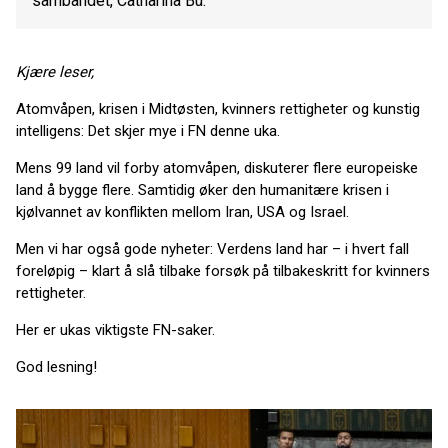
sambandet, Catharina Bu.
Kjære leser,
Atomvåpen, krisen i Midtøsten, kvinners rettigheter og kunstig
intelligens: Det skjer mye i FN denne uka.
Mens 99 land vil forby atomvåpen, diskuterer flere europeiske
land å bygge flere. Samtidig øker den humanitære krisen i
kjølvannet av konflikten mellom Iran, USA og Israel.
Men vi har også gode nyheter: Verdens land har – i hvert fall
foreløpig – klart å slå tilbake forsøk på tilbakeskritt for kvinners
rettigheter.
Her er ukas viktigste FN-saker.
God lesning!