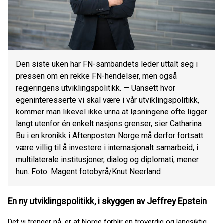
Den siste uken har FN-sambandets leder uttalt seg i
pressen om en rekke FN-hendelser, men også
regjeringens utviklingspolitikk. — Uansett hvor
egeninteresserte vi skal være i vår utviklingspolitikk,
kommer man likevel ikke unna at løsningene ofte ligger
langt utenfor én enkelt nasjons grenser, sier Catharina
Bu i en kronikk i Aftenposten. Norge må derfor fortsatt
være villig til å investere i internasjonalt samarbeid, i
multilaterale institusjoner, dialog og diplomati, mener
hun. Foto: Magent fotobyrå/Knut Neerland
En ny utviklingspolitikk, i skyggen av Jeffrey Epstein
Det vi trenger nå, er at Norge forblir en troverdig og langsiktig