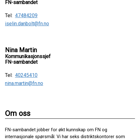
FN-sambandet
Tel:
47484209
iselin.danbolt@fn.no
Nina Martin
Kommunikasjonssjef
FN-sambandet
Tel:
40245410
nina.martin@fn.no
Om oss
FN-sambandet jobber for økt kunnskap om FN og
internasjonale spørsmål. Vi har seks distriktskontorer som