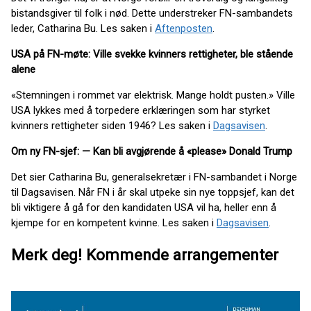
bistandsgiver til folk i nød. Dette understreker FN-sambandets
leder, Catharina Bu. Les saken i
Aftenposten
.
USA på FN-møte: Ville svekke kvinners rettigheter, ble stående
alene
«Stemningen i rommet var elektrisk. Mange holdt pusten.» Ville
USA lykkes med å torpedere erklæringen som har styrket
kvinners rettigheter siden 1946? Les saken i
Dagsavisen
.
Om ny FN-sjef: — Kan bli avgjørende å «please» Donald Trump
Det sier Catharina Bu, generalsekretær i FN-sambandet i Norge
til Dagsavisen. Når FN i år skal utpeke sin nye toppsjef, kan det
bli viktigere å gå for den kandidaten USA vil ha, heller enn å
kjempe for en kompetent kvinne. Les saken i
Dagsavisen
.
Merk deg!
Kommende arrangementer