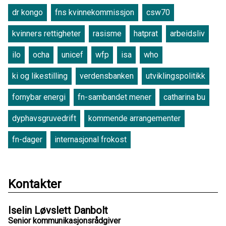
dr kongo
fns kvinnekommissjon
csw70
kvinners rettigheter
rasisme
hatprat
arbeidsliv
ilo
ocha
unicef
wfp
isa
who
ki og likestilling
verdensbanken
utviklingspolitikk
fornybar energi
fn-sambandet mener
catharina bu
dyphavsgruvedrift
kommende arrangementer
fn-dager
internasjonal frokost
Kontakter
Iselin Løvslett Danbolt
Senior kommunikasjonsrådgiver