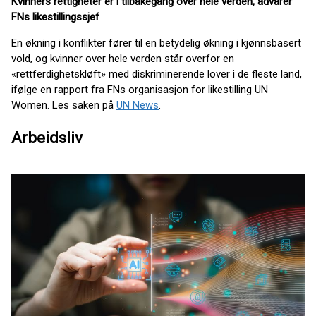
Kvinners rettigheter er i tilbakegang over hele verden, advarer
FNs likestillingssjef
En økning i konflikter fører til en betydelig økning i kjønnsbasert
vold, og kvinner over hele verden står overfor en
«rettferdighetskløft» med diskriminerende lover i de fleste land,
ifølge en rapport fra FNs organisasjon for likestilling UN
Women. Les saken på
UN News
.
Arbeidsliv