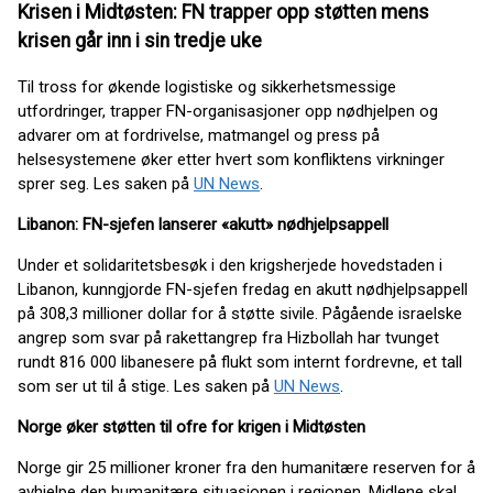
Krisen i Midtøsten: FN trapper opp støtten mens
krisen går inn i sin tredje uke
Til tross for økende logistiske og sikkerhetsmessige
utfordringer, trapper FN-organisasjoner opp nødhjelpen og
advarer om at fordrivelse, matmangel og press på
helsesystemene øker etter hvert som konfliktens virkninger
sprer seg. Les saken på
UN News
.
Libanon: FN-sjefen lanserer «akutt» nødhjelpsappell
Under et solidaritetsbesøk i den krigsherjede hovedstaden i
Libanon, kunngjorde FN-sjefen fredag en akutt nødhjelpsappell
på 308,3 millioner dollar for å støtte sivile. Pågående israelske
angrep som svar på rakettangrep fra Hizbollah har tvunget
rundt 816 000 libanesere på flukt som internt fordrevne, et tall
som ser ut til å stige. Les saken på
UN News
.
Norge øker støtten til ofre for krigen i Midtøsten
Norge gir 25 millioner kroner fra den humanitære reserven for å
avhjelpe den humanitære situasjonen i regionen. Midlene skal