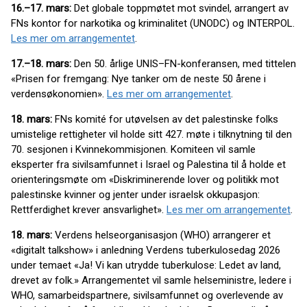
16.–17. mars:
Det globale toppmøtet mot svindel, arrangert av
FNs kontor for narkotika og kriminalitet (UNODC) og INTERPOL.
Les mer om arrangementet
.
17.–18. mars:
Den 50. årlige UNIS–FN-konferansen, med tittelen
«Prisen for fremgang: Nye tanker om de neste 50 årene i
verdensøkonomien».
Les mer om arrangementet
.
18. mars:
FNs komité for utøvelsen av det palestinske folks
umistelige rettigheter vil holde sitt 427. møte i tilknytning til den
70. sesjonen i Kvinnekommisjonen. Komiteen vil samle
eksperter fra sivilsamfunnet i Israel og Palestina til å holde et
orienteringsmøte om «Diskriminerende lover og politikk mot
palestinske kvinner og jenter under israelsk okkupasjon:
Rettferdighet krever ansvarlighet».
Les mer om arrangementet
.
18. mars:
Verdens helseorganisasjon (WHO) arrangerer et
«digitalt talkshow» i anledning Verdens tuberkulosedag 2026
under temaet «Ja! Vi kan utrydde tuberkulose: Ledet av land,
drevet av folk.» Arrangementet vil samle helseministre, ledere i
WHO, samarbeidspartnere, sivilsamfunnet og overlevende av