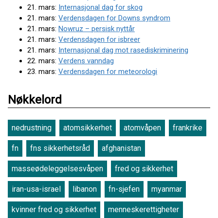
21. mars:
Internasjonal dag for skog
21. mars:
Verdensdagen for Downs syndrom
21. mars:
Nowruz – persisk nyttår
21. mars:
Verdensdagen for isbreer
21. mars:
Internasjonal dag mot rasediskriminering
22. mars:
Verdens vanndag
23. mars:
Verdensdagen for meteorologi
Nøkkelord
nedrustning
atomsikkerhet
atomvåpen
frankrike
fn
fns sikkerhetsråd
afghanistan
masseødeleggelsesvåpen
fred og sikkerhet
iran-usa-israel
libanon
fn-sjefen
myanmar
kvinner fred og sikkerhet
menneskerettigheter