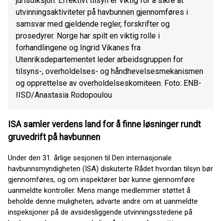
jurisdiksjon. Effektivt tilsyn er viktig for å sikre at
utvinningsaktiviteter på havbunnen gjennomføres i
samsvar med gjeldende regler, forskrifter og
prosedyrer. Norge har spilt en viktig rolle i
forhandlingene og Ingrid Vikanes fra
Utenriksdepartementet leder arbeidsgruppen for
tilsyns-, overholdelses- og håndhevelsesmekanismen
og opprettelse av overholdelseskomiteen. Foto: ENB-
IISD/Anastasia Rodopoulou
ISA samler verdens land for å finne løsninger rundt
gruvedrift på havbunnen
Under den 31. årlige sesjonen til Den internasjonale
havbunnsmyndigheten (ISA) diskuterte Rådet hvordan tilsyn bør
gjennomføres, og om inspektører bør kunne gjennomføre
uanmeldte kontroller. Mens mange medlemmer støttet å
beholde denne muligheten, advarte andre om at uanmeldte
inspeksjoner på de avsidesliggende utvinningsstedene på