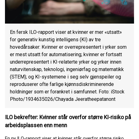
En fersk ILO-rapport viser at kvinner er mer «utsatt»
for generativ kunstig intelligens (KI) av tre
hovedårsaker: Kvinner er overrepresentert i yrker som
er mest utsatt for automatisering; kvinner er fortsatt
underrepresentert i KI-relaterte yrker og yrker innen
naturvitenskap, teknologi, ingeniørfag og matematikk
(STEM); og KI-systemene i seg selv gjenspeiler og
reproduserer ofte farlige kjønnsdiskriminerende
holdninger som er forankret i samfunnet. Foto: iStock
Photo/1934635026/Chayada Jeeratheepatanont
ILO bekrefter: Kvinner står overfor større KI-risiko på
arbeidsplassen enn menn
En ny ILO-rapport viser at kvinner står overfor større risiko,