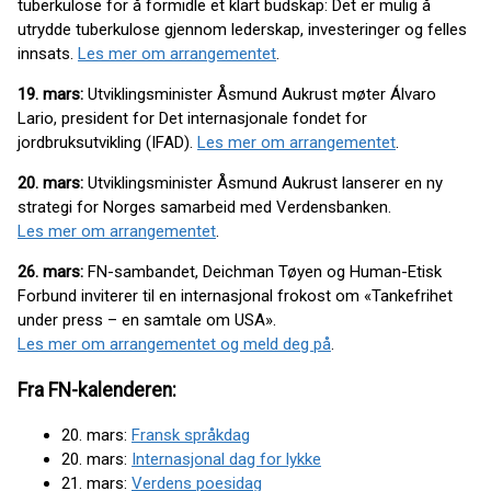
tuberkulose for å formidle et klart budskap: Det er mulig å
utrydde tuberkulose gjennom lederskap, investeringer og felles
innsats.
Les mer om arrangementet
.
19. mars:
Utviklingsminister Åsmund Aukrust møter Álvaro
Lario, president for Det internasjonale fondet for
jordbruksutvikling (IFAD).
Les mer om arrangementet
.
20. mars:
Utviklingsminister Åsmund Aukrust lanserer en ny
strategi for Norges samarbeid med Verdensbanken.
Les mer om arrangementet
.
26. mars:
FN-sambandet, Deichman Tøyen og Human-Etisk
Forbund inviterer til en internasjonal frokost om «Tankefrihet
under press – en samtale om USA».
Les mer om arrangementet og meld deg på
.
Fra FN-kalenderen:
20. mars:
Fransk språkdag
20. mars:
Internasjonal dag for lykke
21. mars:
Verdens poesidag