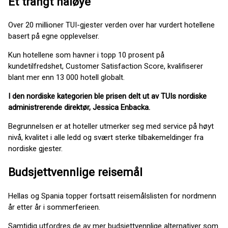
Et trangt nåløye
Over 20 millioner TUI-gjester verden over har vurdert hotellene
basert på egne opplevelser.
Kun hotellene som havner i topp 10 prosent på
kundetilfredshet, Customer Satisfaction Score, kvalifiserer
blant mer enn 13 000 hotell globalt.
I den nordiske kategorien ble prisen delt ut av TUIs nordiske
administrerende direktør, Jessica Enbacka.
Begrunnelsen er at hoteller utmerker seg med service på høyt
nivå, kvalitet i alle ledd og svært sterke tilbakemeldinger fra
nordiske gjester.
Budsjettvennlige reisemål
Hellas og Spania topper fortsatt reisemålslisten for nordmenn
år etter år i sommerferieen.
Samtidig utfordres de av mer budsjettvennlige alternativer som