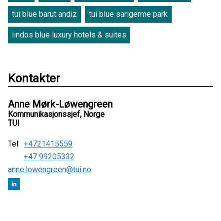
tui blue barut andiz
tui blue sarigerme park
lindos blue luxury hotels & suites
Kontakter
Anne Mørk-Løwengreen
Kommunikasjonssjef, Norge
TUI
Tel:
+4721415559
+47 99205332
anne.lowengreen@tui.no