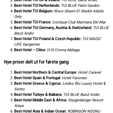
Best Hotel TUI UK & Ireland:
TUI BLUE Barut Andiz
Best Hotel TUI Netherlands:
TUI BLUE Palm Garden
Best Hotel TUI Belgium:
Rixos Sharm El Sheikh Adults
Only
Best Hotel TUI France:
Iconique Club Marmara Del Mar
Best Hotel TUI Germany, Austria & Switzerland:
TUI BLUE
Barut Andiz
Best Hotel TUI Poland & Czech Republic:
TUI MAGIC
LIFE Sarigerme
Best Hotel – Cities:
H10 Croma Málaga
Nye priser delt ut for første gang
Best Hotel Northern & Central Europe:
Hotel Caravel
Best Hotel Spain & Portugal:
Hotel Fariones
Best Hotel Greece & Cyprus:
Lindos Blu Luxury Hotel &
Suites
Best Hotel Türkiye & Balkans:
TUI BLUE Barut Andiz
Best Hotel Middle East & Africa:
Steigenberger Resort
Alaya
Best Hotel Asia & Indian Ocean:
ROBINSON NOONU