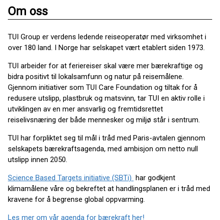
Om oss
TUI Group er verdens ledende reiseoperatør med virksomhet i
over 180 land. I Norge har selskapet vært etablert siden 1973.
TUI arbeider for at feriereiser skal være mer bærekraftige og
bidra positivt til lokalsamfunn og natur på reisemålene.
Gjennom initiativer som TUI Care Foundation og tiltak for å
redusere utslipp, plastbruk og matsvinn, tar TUI en aktiv rolle i
utviklingen av en mer ansvarlig og fremtidsrettet
reiselivsnæring der både mennesker og miljø står i sentrum.
TUI har forpliktet seg til mål i tråd med Paris-avtalen gjennom
selskapets bærekraftsagenda, med ambisjon om netto null
utslipp innen 2050.
Science Based Targets initiative (SBTi)
har godkjent
klimamålene våre og bekreftet at handlingsplanen er i tråd med
kravene for å begrense global oppvarming.
Les mer om vår agenda for bærekraft her!