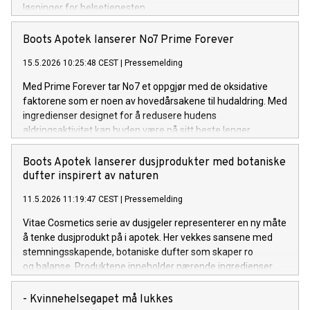
løsninger for helsetjenesten.
Boots Apotek lanserer No7 Prime Forever
15.5.2026 10:25:48 CEST
|
Pressemelding
Med Prime Forever tar No7 et oppgjør med de oksidative
faktorene som er noen av hovedårsakene til hudaldring. Med
ingredienser designet for å redusere hudens
aldringsaktivitet kan huden være på sitt beste lenger.
Boots Apotek lanserer dusjprodukter med botaniske
dufter inspirert av naturen
11.5.2026 11:19:47 CEST
|
Pressemelding
Vitae Cosmetics serie av dusjgeler representerer en ny måte
å tenke dusjprodukt på i apotek. Her vekkes sansene med
stemningsskapende, botaniske dufter som skaper ro
og balanse. Produktene inneholder nærende ingredienser
som rengjør huden skånsomt og uten såpe.
- Kvinnehelsegapet må lukkes