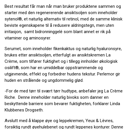
Best resultat får man når man bruker produktene sammen og
starter med den regenererende ansiktsoljen som inneholder
sytenol®, et naturlig alternativ til retinol, med de samme klinisk
beviste egenskapene til å redusere aldringstegn, men uten
irritasjon, samt bidronninggelé som blant annet er rik på
vitaminer og aminosyrer.
Serumet, som inneholder fikenkaktus og naturlig hyaluronsyre,
brukes etter ansiktsoljen, etterfulgt av ansiktskremen La
Crème, som tilfører fuktighet og i tillegg innholder økologisk
osilift®, som har en umiddelbar oppstrammende og
utgjevnende, effekt og forbedrer hudens tekstur. Perlemor gir
huden en strålende og ungdommelig glød.
-For de med tørr til svært tørr hudtype, anbefaler jeg La Crème
Riche. Denne inneholder naturlig bivoks som danner en
beskyttende barriere som bevarer fuktigheten, forklarer Linda
Klubbenes Drogseth.
Avslutt med å klappe øye og leppekremen, Yeux & Lèvres,
forsiktig rundt øyehulebenet og rundt leppenes konturer. Denne