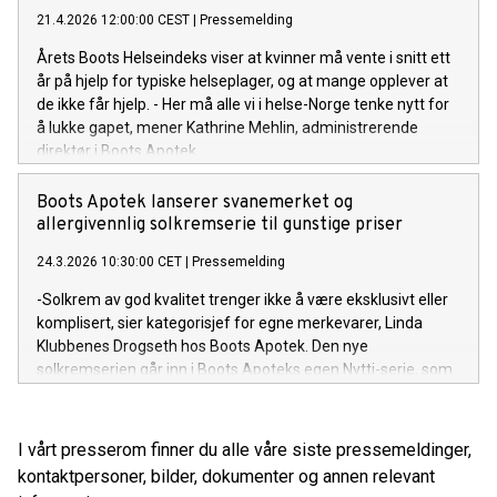
21.4.2026 12:00:00 CEST
|
Pressemelding
Årets Boots Helseindeks viser at kvinner må vente i snitt ett
år på hjelp for typiske helseplager, og at mange opplever at
de ikke får hjelp. - Her må alle vi i helse-Norge tenke nytt for
å lukke gapet, mener Kathrine Mehlin, administrerende
direktør i Boots Apotek.
Boots Apotek lanserer svanemerket og
allergivennlig solkremserie til gunstige priser
24.3.2026 10:30:00 CET
|
Pressemelding
-Solkrem av god kvalitet trenger ikke å være eksklusivt eller
komplisert, sier kategorisjef for egne merkevarer, Linda
Klubbenes Drogseth hos Boots Apotek. Den nye
solkremserien går inn i Boots Apoteks egen Nytti-serie, som
tilbyr gode hverdagsprodukter til lommebokvennlige priser.
I vårt presserom finner du alle våre siste pressemeldinger,
kontaktpersoner, bilder, dokumenter og annen relevant