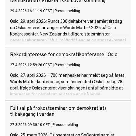
Demokratiets krise er ikke uoverkommelig
29.4.2026 16:11:19 CEST
|
Pressemelding
Oslo, 29. april 2026: Rundt 300 deltakere var samlet tirsdag
da Oslosenteret arrangerte Words Matter! 2026 på Oslo
Kongressenter. New Zealands tidligere statsminister,
generalsekretæren i Muslim World League og statssekretær i
Utenriksdepartementet var blant talerne.
Rekordinteresse for demokratikonferanse i Oslo
27.4.2026 12:59:26 CEST
|
Pressemelding
Oslo, 27. april 2026 – 700 mennesker har meldt seg på årets
Words Matter konferanse, som finner sted i Oslo tirsdag 28.
april. Ifølge Oslosenteret viser økningen i antall påmeldte at
interessen for demokrati er større enn på lenge.
Full sal på frokostseminar om demokratiets
tilbakegang i verden
27.3.2026 09:30:10 CET
|
Pressemelding
Oslo, 25. mars 2026: Oslosenteret og SoCentral samlet