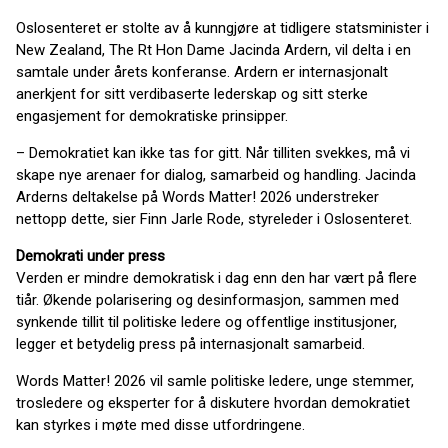
Oslosenteret er stolte av å kunngjøre at tidligere statsminister i
New Zealand, The Rt Hon Dame Jacinda Ardern, vil delta i en
samtale under årets konferanse. Ardern er internasjonalt
anerkjent for sitt verdibaserte lederskap og sitt sterke
engasjement for demokratiske prinsipper.
– Demokratiet kan ikke tas for gitt. Når tilliten svekkes, må vi
skape nye arenaer for dialog, samarbeid og handling. Jacinda
Arderns deltakelse på Words Matter! 2026 understreker
nettopp dette, sier Finn Jarle Rode, styreleder i Oslosenteret.
Demokrati under press
Verden er mindre demokratisk i dag enn den har vært på flere
tiår. Økende polarisering og desinformasjon, sammen med
synkende tillit til politiske ledere og offentlige institusjoner,
legger et betydelig press på internasjonalt samarbeid.
Words Matter! 2026 vil samle politiske ledere, unge stemmer,
trosledere og eksperter for å diskutere hvordan demokratiet
kan styrkes i møte med disse utfordringene.