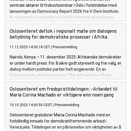
sentrale aktører til frokostseminar i Oslo i forbindelse med
lanseringen av Democracy Report 2026 fra V-Dem Institute.
Budskapet fra rapporten er tydelig: Verdens demokratier
er under press.
Oslosenteret deltok i regionalt møte om dialogens
betydning for demokratiske prosesser i Afrika
11.12.2025 14:50:18 CET
|
Pressemelding
Nairobi, Kenya – 11. desember 2025: Afrikanske demokratier
er under hardt press. For å sikre godt styresett og frie valg, er
dialog mellom politiske partier helt avgjørende. En av
Oslosenterets globale partnere, The African Inter-Party
Dialogue Network, inviterte ledende politikere, forskere og
sivilsamfunn til et møte i Nairobi 2.–3. desember.
Oslosenteret om fredspristildelingen: –Arbeidet til
Maria Corina Machado er viktigere enn noen gang
10.10.2025 14:00:50 CEST
|
Pressemelding
Oslosenteret gratulerer Maria Corina Machado med en
forbilledlig innsats for demokratifremmende arbeid i
Venezuela. Tildelingen er en påminnelse om viktigheten av å