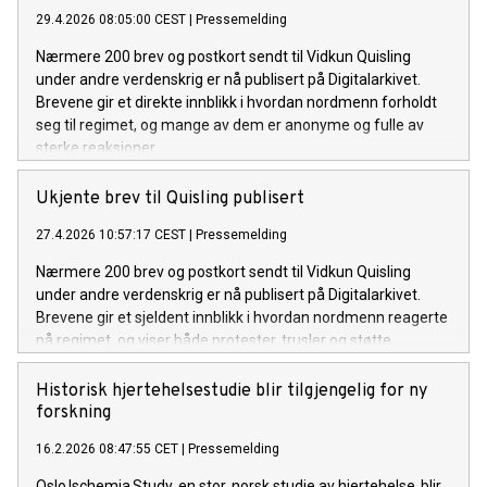
29.4.2026 08:05:00 CEST
|
Pressemelding
Nærmere 200 brev og postkort sendt til Vidkun Quisling
under andre verdenskrig er nå publisert på Digitalarkivet.
Brevene gir et direkte innblikk i hvordan nordmenn forholdt
seg til regimet, og mange av dem er anonyme og fulle av
sterke reaksjoner
Ukjente brev til Quisling publisert
27.4.2026 10:57:17 CEST
|
Pressemelding
Nærmere 200 brev og postkort sendt til Vidkun Quisling
under andre verdenskrig er nå publisert på Digitalarkivet.
Brevene gir et sjeldent innblikk i hvordan nordmenn reagerte
på regimet, og viser både protester, trusler og støtte.
Historisk hjertehelsestudie blir tilgjengelig for ny
forskning
16.2.2026 08:47:55 CET
|
Pressemelding
Oslo Ischemia Study, en stor, norsk studie av hjertehelse, blir