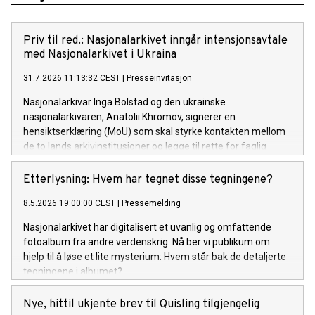
Priv til red.: Nasjonalarkivet inngår intensjonsavtale
med Nasjonalarkivet i Ukraina
31.7.2026 11:13:32 CEST
|
Presseinvitasjon
Nasjonalarkivar Inga Bolstad og den ukrainske
nasjonalarkivaren, Anatolii Khromov, signerer en
hensiktserklæring (MoU) som skal styrke kontakten mellom
de to lands arkivinstitusjoner og legge til rette for faglig
samarbeid i årene som kommer. Kultur- og
likestillingsminister Lubna Jaffery vil være til stede.
Etterlysning: Hvem har tegnet disse tegningene?
8.5.2026 19:00:00 CEST
|
Pressemelding
Nasjonalarkivet har digitalisert et uvanlig og omfattende
fotoalbum fra andre verdenskrig. Nå ber vi publikum om
hjelp til å løse et lite mysterium: Hvem står bak de detaljerte
tegningene i albumet?
Nye, hittil ukjente brev til Quisling tilgjengelig