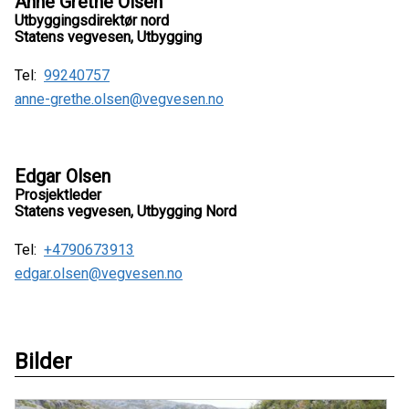
Anne Grethe Olsen
Utbyggingsdirektør nord
Statens vegvesen, Utbygging
Tel:
99240757
anne-grethe.olsen@vegvesen.no
Edgar Olsen
Prosjektleder
Statens vegvesen, Utbygging Nord
Tel:
+4790673913
edgar.olsen@vegvesen.no
Bilder