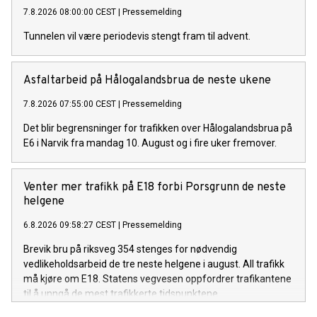
7.8.2026 08:00:00 CEST
|
Pressemelding
Tunnelen vil være periodevis stengt fram til advent.
Asfaltarbeid på Hålogalandsbrua de neste ukene
7.8.2026 07:55:00 CEST
|
Pressemelding
Det blir begrensninger for trafikken over Hålogalandsbrua på
E6 i Narvik fra mandag 10. August og i fire uker fremover.
Venter mer trafikk på E18 forbi Porsgrunn de neste
helgene
6.8.2026 09:58:27 CEST
|
Pressemelding
Brevik bru på riksveg 354 stenges for nødvendig
vedlikeholdsarbeid de tre neste helgene i august. All trafikk
må kjøre om E18. Statens vegvesen oppfordrer trafikantene
til å unngå de mest trafikkerte tidspunktene.