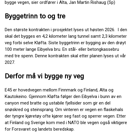
bygge vegen, sier ordfører i Alta, Jan Martin Rishaug (Sp)
Byggetrinn to og tre
Den største kontrakten i prosjektet lyses ut høsten 2026. I den
skal det bygges en 4,2 kilometer lang tunnel samt 2,3 kilometer
veg forbi selve Kløfta. Siste byggetrinn er bygging av den drøyt
100 meter lange Eibyelva bru. En stål- eller betongkassebru
med tre spenn. Denne kontrakten skal etter planen lyses ut vår
2027.
Derfor må vi bygge ny veg
E45 er hovedvegen mellom Finnmark og Finland, Alta og
Kautokeino. Gjennom Kløfta følger den Eibyelva i bunn av en
canyon med bratte og ustabile fjellsider som gir en del
snøskred og steinsprang. Om vinteren er vegen en flaskehals
der tyngre kjøretøy ofte kjører seg fast og sperrer vegen. Etter
at Finland og Sverige kom med i NATO ble vegen også viktigere
for Forsvaret og landets beredskap.