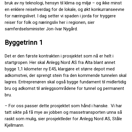
bruk av ny teknologi, hensyn til klima og miljø – og ikke minst
en enklere reisehverdag for de lokale, og økt konkurranseevne
for næringslivet. I dag setter vi spaden i jorda for tryggere
reiser for folk og næringsliv her i regionen, sier
samferdselsminister Jon-Ivar Nygård.
Byggetrinn 1
Det er den første kontrakten i prosjektet som nå er helt i
startgropen. Her skal Anlegg Nord AS fra Alta blant annet
bygge 1,1 kilometer ny E45, klargjøre et større depot med
adkomstvei, der sprengt stein fra den kommende tunnelen skal
lagres. Entreprenøren skal også bygge fundament til midlertidig
bru og adkomst til anleggsområdene for tunnel og permanent
bru.
– For oss passer dette prosjektet som hånd i hanske. Vi har
tatt sikte på få mye av jobben og massetransporten unna så
raskt som mulig, sier prosjektleder for Anlegg Nord AS, Ståle
Kjellmann.