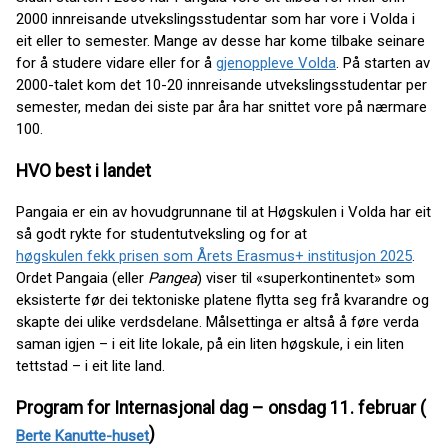
2000 innreisande utvekslingsstudentar som har vore i Volda i
eit eller to semester. Mange av desse har kome tilbake seinare
for å studere vidare eller for å
gjenoppleve Volda
. På starten av
2000-talet kom det 10-20 innreisande utvekslingsstudentar per
semester, medan dei siste par åra har snittet vore på nærmare
100.
HVO best i landet
Pangaia er ein av hovudgrunnane til at Høgskulen i Volda har eit
så godt rykte for studentutveksling og for at
høgskulen fekk prisen som Årets Erasmus+ institusjon 2025
.
Ordet Pangaia (eller
Pangea
) viser til «superkontinentet» som
eksisterte før dei tektoniske platene flytta seg frå kvarandre og
skapte dei ulike verdsdelane. Målsettinga er altså å føre verda
saman igjen – i eit lite lokale, på ein liten høgskule, i ein liten
tettstad – i eit lite land.
Program for Internasjonal dag – onsdag 11. februar (
)
Berte Kanutte-huset