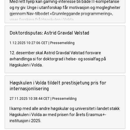
Med rett hjelp kan gaming-interesse bli både IT-kompetanse
og ny giv. Unge i utanforskap får motivasjon og moglegheiter
gjennom Nav-tilbodet «Grunnleggande programmering»,
viser forsking frå Høgskulen i Volda.
Doktordisputas: Astrid Gravdal Vølstad
1.12.2025 10:27:06 CET
|
Pressemelding
12. desember skal Astrid Gravdal Vølstad forsvare
avhandlinga si for doktorgrad i helse- og sosialfag på
Høgskulen i Volda.
Høgskulen i Volda tildelt prestisjetung pris for
internasjonlisering
27.11.2025 10:38:44 CET
|
Pressemelding
I kamp med alle andre høgskular og universitet i landet stakk
Høgskulen i Volda av med prisen for årets Erasmus+-
institusjon i 2025.