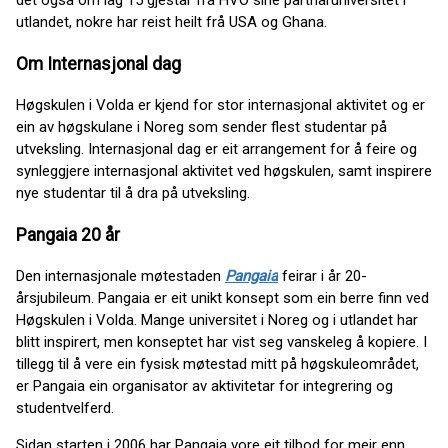
det også om lag 15 gjestar frå HVO sine partnaruniversitet i
utlandet, nokre har reist heilt frå USA og Ghana.
Om Internasjonal dag
Høgskulen i Volda er kjend for stor internasjonal aktivitet og er
ein av høgskulane i Noreg som sender flest studentar på
utveksling. Internasjonal dag er eit arrangement for å feire og
synleggjere internasjonal aktivitet ved høgskulen, samt inspirere
nye studentar til å dra på utveksling.
Pangaia 20 år
Den internasjonale møtestaden
Pangaia
feirar i år 20-
årsjubileum. Pangaia er eit unikt konsept som ein berre finn ved
Høgskulen i Volda. Mange universitet i Noreg og i utlandet har
blitt inspirert, men konseptet har vist seg vanskeleg å kopiere. I
tillegg til å vere ein fysisk møtestad mitt på høgskuleområdet,
er Pangaia ein organisator av aktivitetar for integrering og
studentvelferd.
Sidan starten i 2006 har Pangaia vore eit tilbod for meir enn