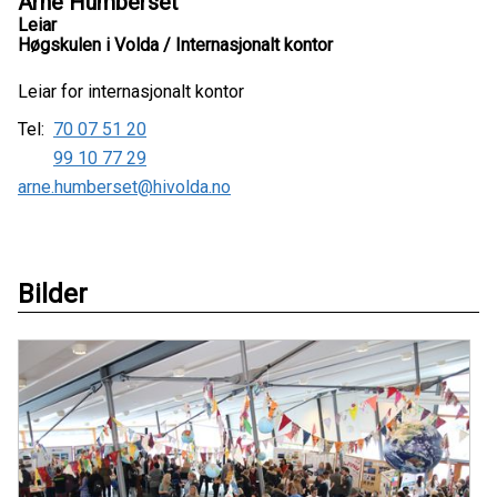
Arne Humberset
Leiar
Høgskulen i Volda / Internasjonalt kontor
Leiar for internasjonalt kontor
Tel:
70 07 51 20
99 10 77 29
arne.humberset@hivolda.no
Bilder