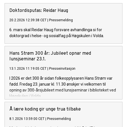
Doktordisputas: Reidar Haug
20.2.2026 12:39:38 CET
|
Pressemelding
6. mars skal Reidar Haug forsvare avhandlinga si for
doktorgrad i helse- og sosialfag på Høgskulen i Volda.
Hans Strøm 300 år: Jubileet opnar med
lunsjseminar 23.1.
13.1.2026 11:19:05 CET
|
Presseinvitasjon
I 2026 er det 300 år sidan folkeopplysaren Hans Strøm var
fødd. Fredag 23. januar kl. 11.30 ønskjer vi velkomen til
opning av 300-årsjubileet med lunsjseminar i biblioteket ved
Høgskulen i Volda.
Å lære koding gir unge trua tilbake
8.1.2026 13:59:00 CET
|
Pressemelding