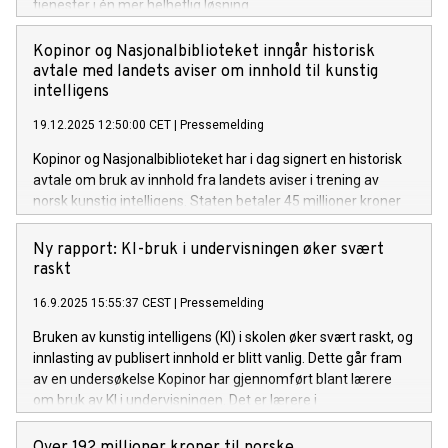
tjenester i én mer helhetlig løsning.
Kopinor og Nasjonalbiblioteket inngår historisk
avtale med landets aviser om innhold til kunstig
intelligens
19.12.2025 12:50:00 CET
|
Pressemelding
Kopinor og Nasjonalbiblioteket har i dag signert en historisk
avtale om bruk av innhold fra landets aviser i trening av
norsk kunstig intelligens. Staten betaler 45 millioner kroner
årlig for avtalen, som gjør det mulig å utvikle språkmodeller
av høy kvalitet til fri bruk i samfunnet. Norge er først i verden
Ny rapport: KI-bruk i undervisningen øker svært
med å få på plass en slik avtale.
raskt
16.9.2025 15:55:37 CEST
|
Pressemelding
Bruken av kunstig intelligens (KI) i skolen øker svært raskt, og
innlasting av publisert innhold er blitt vanlig. Dette går fram
av en undersøkelse Kopinor har gjennomført blant lærere
om bruk av KI i undervisningen. Det er lærere i
ungdomsskolen som i størst grad har tatt i bruk KI-
verktøyene, og mange bruker verktøyene jevnlig.
Over 192 millioner kroner til norske