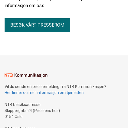
undersøkelsen er å beskrive bruken av generativ kunstig
informasjon om oss.
intelligens i skolesektoren i Danmark, Finland, Norge og
Sverige.
BESØK VÅRT PRESSEROM
Vil du sende en pressemelding fra NTB Kommunikasjon?
Her finner du mer informasjon om tjenesten
NTB besøksadresse
Skippergata 24 (Pressens hus)
0154 Oslo