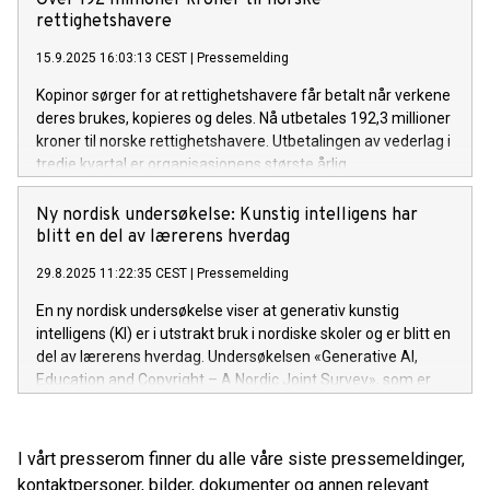
rettighetshavere
15.9.2025 16:03:13 CEST
|
Pressemelding
Kopinor sørger for at rettighetshavere får betalt når verkene
deres brukes, kopieres og deles. Nå utbetales 192,3 millioner
kroner til norske rettighetshavere. Utbetalingen av vederlag i
tredje kvartal er organisasjonens største årlig.
Ny nordisk undersøkelse: Kunstig intelligens har
blitt en del av lærerens hverdag
29.8.2025 11:22:35 CEST
|
Pressemelding
En ny nordisk undersøkelse viser at generativ kunstig
intelligens (KI) er i utstrakt bruk i nordiske skoler og er blitt en
del av lærerens hverdag. Undersøkelsen «Generative AI,
Education and Copyright – A Nordic Joint Survey», som er
den første fellesnordiske undersøkelsen i sitt slag, slår
videre fast at materiale som er beskyttet av opphavsrett
lastes inn i KI. Den gir også et innblikk i hva slags type
I vårt presserom finner du alle våre siste pressemeldinger,
materiale som blir lastet inn og hvorfor. Målet med
kontaktpersoner, bilder, dokumenter og annen relevant