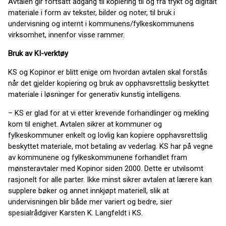
Avtalen gir fortsatt adgang til kopiering til og fra trykt og digitalt
materiale i form av tekster, bilder og noter, til bruk i
undervisning og internt i kommunens/fylkeskommunens
virksomhet, innenfor visse rammer.
Bruk av KI-verktøy
KS og Kopinor er blitt enige om hvordan avtalen skal forstås
når det gjelder kopiering og bruk av opphavsrettslig beskyttet
materiale i løsninger for generativ kunstig intelligens.
– KS er glad for at vi etter krevende forhandlinger og mekling
kom til enighet. Avtalen sikrer at kommuner og
fylkeskommuner enkelt og lovlig kan kopiere opphavsrettslig
beskyttet materiale, mot betaling av vederlag. KS har på vegne
av kommunene og fylkeskommunene forhandlet fram
mønsteravtaler med Kopinor siden 2000. Dette er utvilsomt
rasjonelt for alle parter. Ikke minst sikrer avtalen at lærere kan
supplere bøker og annet innkjøpt materiell, slik at
undervisningen blir både mer variert og bedre, sier
spesialrådgiver Karsten K. Langfeldt i KS.