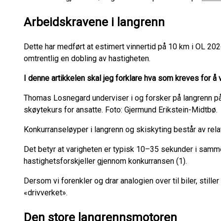
Arbeidskravene i langrenn
Dette har medført at estimert vinnertid på 10 km i OL 20
omtrentlig en dobling av hastigheten.
I denne artikkelen skal jeg forklare hva som kreves for å v
Thomas Losnegard underviser i og forsker på langrenn på
skøytekurs for ansatte. Foto: Gjermund Erikstein-Midtbø.
Konkurranseløyper i langrenn og skiskyting består av rel
Det betyr at varigheten er typisk 10–35 sekunder i samm
hastighetsforskjeller gjennom konkurransen (1).
Dersom vi forenkler og drar analogien over til biler, still
«drivverket».
Den store langrennsmotoren