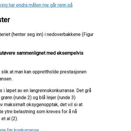
sking har endra måten me går renn på
ster
tteriet (henter seg inn) i nedoverbakkene (Figur
teutøvere sammenlignet med eksempelvis
, slik at man kan opprettholde prestasjonen
ansen.
kes i løpet av en langrennskonkurranse. Det grå
grønn (runde 2) og blå linjer (runde 3)
av maksimalt oksygenopptak, det vil si at
e ytre belastning som kreves for å nå
t al (2).
ene før konkurranse