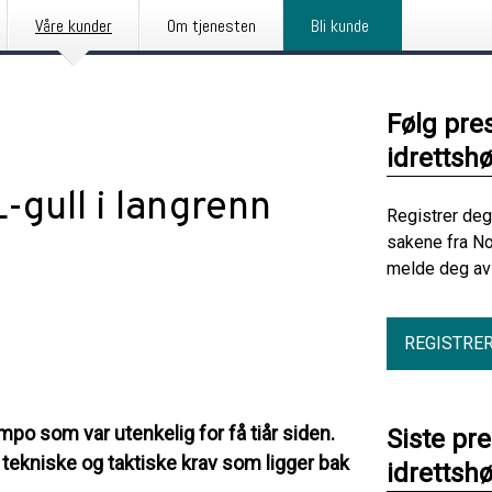
Våre kunder
Om tjenesten
Bli kunde
Følg pre
idrettsh
-gull i langrenn
Registrer deg
sakene fra No
melde deg av 
REGISTRE
empo som var utenkelig for få tiår siden.
Siste pr
 tekniske og taktiske krav som ligger bak
idrettsh