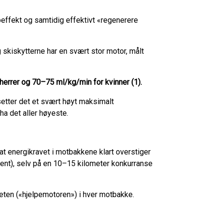
peffekt og samtidig effektivt «regenerere
skiskytterne har en svært stor motor, målt
herrer og 70–75 ml/kg/min for kvinner (1).
tsetter det et svært høyt maksimalt
a det aller høyeste.
st at energikravet i motbakkene klart overstiger
t), selv på en 10–15 kilometer konkurranse
teten («hjelpemotoren») i hver motbakke.