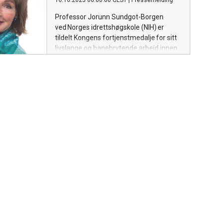
16.10.2025 06:00:00 CEST
|
Pressemelding
Professor Jorunn Sundgot-Borgen
ved Norges idrettshøgskole (NIH) er
tildelt Kongens fortjenstmedalje for sitt
livslange og banebrytende arbeid innen
kvinnehelse, spiseforstyrrelser og
idrettsmedisin. Medaljen vil bli overrakt i
en høytidelig seremoni mandag 20.
oktober.