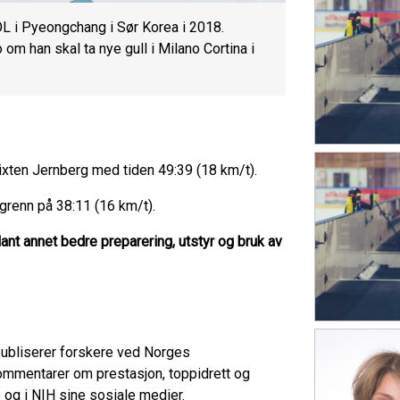
OL i Pyeongchang i Sør Korea i 2018.
m han skal ta nye gull i Milano Cortina i
ixten Jernberg med tiden 49:39 (18 km/t).
grenn på 38:11 (16 km/t).
ant annet bedre preparering, utstyr og bruk av
publiserer forskere ved Norges
ommentarer om prestasjon, toppidrett og
o
og i NIH sine sosiale medier.