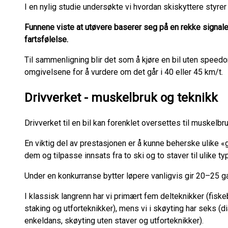
I en nylig studie undersøkte vi hvordan skiskyttere styrer
Funnene viste at utøvere baserer seg på en rekke signaler
fartsfølelse.
Til sammenligning blir det som å kjøre en bil uten speedome
omgivelsene for å vurdere om det går i 40 eller 45 km/t.
Drivverket - muskelbruk og teknikk
Drivverket til en bil kan forenklet oversettes til muskelbr
En viktig del av prestasjonen er å kunne beherske ulike «
dem og tilpasse innsats fra to ski og to staver til ulike ty
Under en konkurranse bytter løpere vanligvis gir 20–25 g
I klassisk langrenn har vi primært fem delteknikker (fisk
staking og utforteknikker), mens vi i skøyting har seks (
enkeldans, skøyting uten staver og utforteknikker).