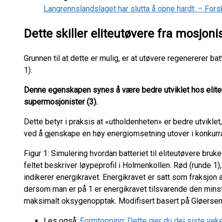
Langrennslandslaget har slutta å opne hardt: – For
Dette skiller eliteutøvere fra mosjoni
Grunnen til at dette er mulig, er at utøvere regenererer ba
1).
Denne egenskapen synes å være bedre utviklet hos eli
supermosjonister (3).
Dette betyr i praksis at «utholdenheten» er bedre utviklet
ved å gjenskape en høy energiomsetning utover i konkurr
Figur 1: Simulering hvordan batteriet til eliteutøvere bru
feltet beskriver løypeprofil i Holmenkollen. Rød (runde 1), 
indikerer energikravet. Energikravet er satt som fraksjon 
dersom man er på 1 er energikravet tilsvarende den minst
maksimalt oksygenopptak. Modifisert basert på Gløersen e
Les også:
Formtopping: Dette gjer du dei siste vek