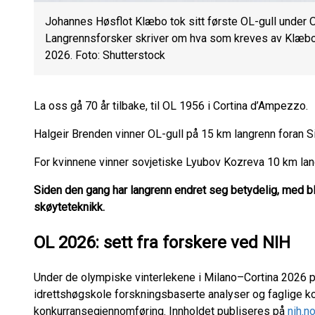
Johannes Høsflot Klæbo tok sitt første OL-gull under 
Langrennsforsker skriver om hva som kreves av Klæbo o
2026. Foto: Shutterstock
La oss gå 70 år tilbake, til OL 1956 i Cortina d’Ampezzo.
Halgeir Brenden vinner OL-gull på 15 km langrenn foran S
For kvinnene vinner sovjetiske Lyubov Kozreva 10 km lan
Siden den gang har langrenn endret seg betydelig, med bl
skøyteteknikk.
OL 2026: sett fra forskere ved NIH
Under de olympiske vinterlekene i Milano–Cortina 2026 
idrettshøgskole forskningsbaserte analyser og faglige k
konkurransegjennomføring. Innholdet publiseres på
nih.n