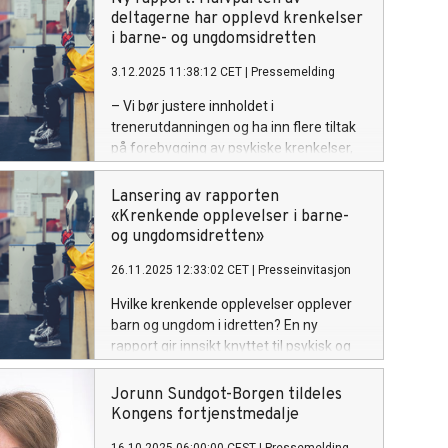
deltagerne har opplevd krenkelser
i barne- og ungdomsidretten
3.12.2025 11:38:12 CET
|
Pressemelding
– Vi bør justere innholdet i
trenerutdanningen og ha inn flere tiltak
på forebygging av psykiske krenkelser,
mener forsker Kari Fasting etter å ha
undersøkt omfanget av krenkelser i
Lansering av rapporten
barne- og ungdomsidretten.
«Krenkende opplevelser i barne-
og ungdomsidretten»
26.11.2025 12:33:02 CET
|
Presseinvitasjon
Hvilke krenkende opplevelser opplever
barn og ungdom i idretten? En ny
rapport gir innsikt knyttet til psykisk og
fysisk vold, og seksuell trakassering i
barne- og ungdomsidretten.
Jorunn Sundgot-Borgen tildeles
Kongens fortjenstmedalje