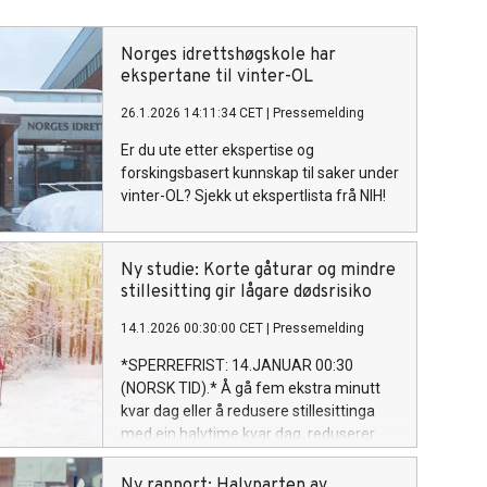
Norges idrettshøgskole har
ekspertane til vinter-OL
26.1.2026 14:11:34 CET
|
Pressemelding
Er du ute etter ekspertise og
forskingsbasert kunnskap til saker under
vinter-OL? Sjekk ut ekspertlista frå NIH!
Ny studie: Korte gåturar og mindre
stillesitting gir lågare dødsrisiko
14.1.2026 00:30:00 CET
|
Pressemelding
*SPERREFRIST: 14.JANUAR 00:30
(NORSK TID).* Å gå fem ekstra minutt
kvar dag eller å redusere stillesittinga
med ein halvtime kvar dag, reduserer
dødsfall blant dei fleste vaksne, viser ny
NIH-leia studie.
Ny rapport: Halvparten av