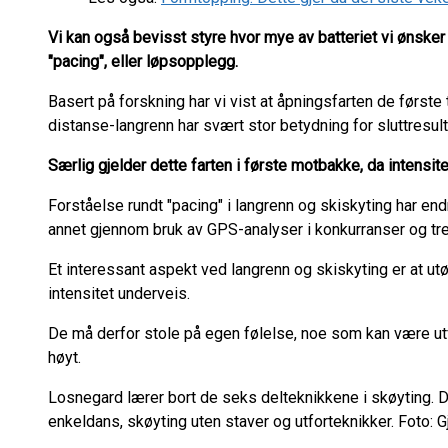
Vi kan også bevisst styre hvor mye av batteriet vi ønsker 
"pacing", eller løpsopplegg.
Basert på forskning har vi vist at åpningsfarten de første
distanse-langrenn har svært stor betydning for sluttresult
Særlig gjelder dette farten i første motbakke, da intensi
Forståelse rundt "pacing" i langrenn og skiskyting har end
annet gjennom bruk av GPS-analyser i konkurranser og tre
Et interessant aspekt ved langrenn og skiskyting er at utø
intensitet underveis.
De må derfor stole på egen følelse, noe som kan være ut
høyt.
Losnegard lærer bort de seks delteknikkene i skøyting. D
enkeldans, skøyting uten staver og utforteknikker. Foto: 