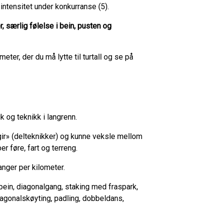
 intensitet under konkurranse (5).
, særlig følelse i bein, pusten og
ter, der du må lytte til turtall og se på
uk og teknikk i langrenn.
gir» (delteknikker) og kunne veksle mellom
per føre, fart og terreng.
anger per kilometer.
ebein, diagonalgang, staking med fraspark,
diagonalskøyting, padling, dobbeldans,