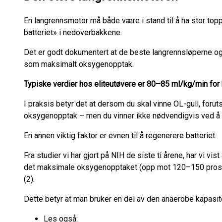
En langrennsmotor må både være i stand til å ha stor top
batteriet» i nedoverbakkene.
Det er godt dokumentert at de beste langrennsløperne og 
som maksimalt oksygenopptak.
Typiske verdier hos eliteutøvere er 80–85 ml/kg/min for 
I praksis betyr det at dersom du skal vinne OL-gull, foru
oksygenopptak – men du vinner ikke nødvendigvis ved å h
En annen viktig faktor er evnen til å regenerere batteriet.
Fra studier vi har gjort på NIH de siste ti årene, har vi vi
det maksimale oksygenopptaket (opp mot 120–150 prosen
(2).
Dette betyr at man bruker en del av den anaerobe kapasi
Les også: