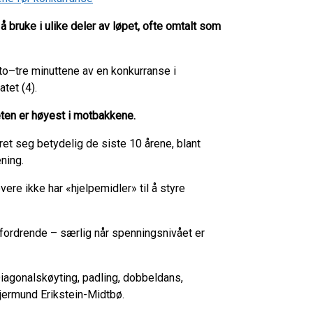
å bruke i ulike deler av løpet, ofte omtalt som
 to–tre minuttene av en konkurranse i
atet (4).
teten er høyest i motbakkene.
ret seg betydelig de siste 10 årene, blant
ning.
vere ikke har «hjelpemidler» til å styre
fordrende – særlig når spenningsnivået er
iagonalskøyting, padling, dobbeldans,
Gjermund Erikstein-Midtbø.