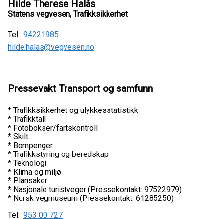
Hilde Therese Halås
Statens vegvesen, Trafikksikkerhet
Tel:
94221985
hilde.halas@vegvesen.no
Pressevakt Transport og samfunn
* Trafikksikkerhet og ulykkesstatistikk
* Trafikktall
* Fotobokser/fartskontroll
* Skilt
* Bompenger
* Trafikkstyring og beredskap
* Teknologi
* Klima og miljø
* Plansaker
* Nasjonale turistveger (Pressekontakt: 97522979)
* Norsk vegmuseum (Pressekontakt: 61285250)
Tel:
953 00 727