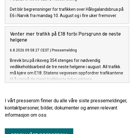
Det blir begrensninger for trafikken over Hålogalandsbrua på
E6 i Narvik fra mandag 10. August og i fire uker fremover.
Venter mer trafikk på E18 forbi Porsgrunn de neste
helgene
6.8.2026 09:58:27 CEST
|
Pressemelding
Brevik bru på riksveg 354 stenges for nødvendig
vedlikeholdsarbeid de tre neste helgene i august. All trafikk
må kjøre om E18. Statens vegvesen oppfordrer trafikantene
til å unngå de mest trafikkerte tidspunktene.
I vårt presserom finner du alle våre siste pressemeldinger,
kontaktpersoner, bilder, dokumenter og annen relevant
informasjon om oss.