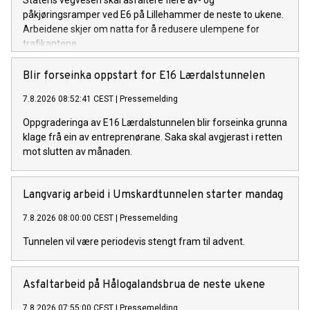
påkjøringsramper ved E6 på Lillehammer de neste to ukene.
Arbeidene skjer om natta for å redusere ulempene for
trafikantene.
Blir forseinka oppstart for E16 Lærdalstunnelen
7.8.2026 08:52:41 CEST
|
Pressemelding
Oppgraderinga av E16 Lærdalstunnelen blir forseinka grunna
klage frå ein av entreprenørane. Saka skal avgjerast i retten
mot slutten av månaden.
Langvarig arbeid i Umskardtunnelen starter mandag
7.8.2026 08:00:00 CEST
|
Pressemelding
Tunnelen vil være periodevis stengt fram til advent.
Asfaltarbeid på Hålogalandsbrua de neste ukene
7.8.2026 07:55:00 CEST
|
Pressemelding