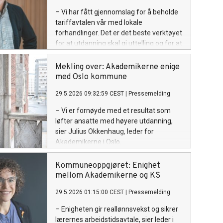
– Vi har fått gjennomslag for å beholde
tariffavtalen vår med lokale
forhandlinger. Det er det beste verktøyet
for at utdanning skal gi uttelling og for at
virksomhetene skal kunne konkurrere
om høyt utdannede, sier Christer Wiik
Mekling over: Akademikerne enige
Aram, fungerende leder for
med Oslo kommune
Akademikerne stat.
29.5.2026 09:32:59 CEST
|
Pressemelding
– Vi er fornøyde med et resultat som
løfter ansatte med høyere utdanning,
sier Julius Okkenhaug, leder for
Akademikerne i Oslo.
Kommuneoppgjøret: Enighet
mellom Akademikerne og KS
29.5.2026 01:15:00 CEST
|
Pressemelding
– Enigheten gir reallønnsvekst og sikrer
lærernes arbeidstidsavtale, sier leder i