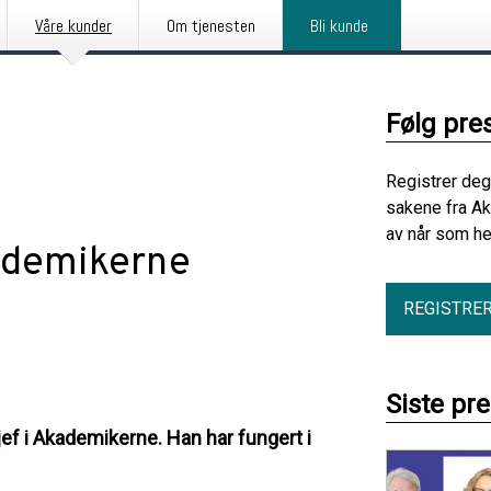
Våre kunder
Om tjenesten
Bli kunde
Følg pre
Registrer deg
sakene fra A
av når som he
kademikerne
REGISTRE
Siste pr
f i Akademikerne. Han har fungert i