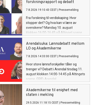
forskningsrapport og debatt
7.8.2026 19:10:43 CEST
|
Pressemelding
Fra forskning til verdiskaping: Hvor
stopper det? Og hva kan vi lære av
svenskene? Mandag 10. august
klokken 16:00-16:45 på Altinget scene
GRID-Arendal.
Arendalsuka: Lønnsdebatt mellom
LO og Akademikerne
7.8.2026 14:33:00 CEST
|
Pressemelding
Hvor store lønnsforskjeller tåler og
trenger vi? Debatt i Arendal tirsdag 11.
august klokken 14:00-14:45 på Altingets
scene, GRID-Arendal.
Akademikerne til enighet med
staten i mekling
29.5.2026 11:18:15 CEST
|
Pressemelding