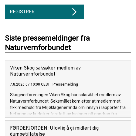
REGISTRER
Siste pressemeldinger fra
Naturvernforbundet
Viken Skog saksøker medlem av
Naturvernforbundet
7.8.2026 07:10:00 CEST
|
Pressemelding
Skogeierforeningen Viken Skog har saksøkt et medlem av
Naturvernforbundet. Søksmålet kom etter at medlemmet
fikk medhold fra Miljøklagenemnda om innsyn i rapporter fra
befaring av tiurleiker foretatt av biologer på oppdrag fra
selskapet.
FØRDEFJORDEN: Ulovlig å gi midlertidig
dumpetillatelse