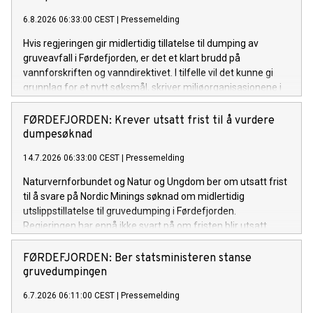
6.8.2026 06:33:00 CEST
|
Pressemelding
Hvis regjeringen gir midlertidig tillatelse til dumping av
gruveavfall i Førdefjorden, er det et klart brudd på
vannforskriften og vanndirektivet. I tilfelle vil det kunne gi
grunnlag for et nytt søksmål, skriver miljøorganisasjonene i
sin høringsuttalelse til gruveselskapet Nordic Minings søknad
om dumpetillatelse.
FØRDEFJORDEN: Krever utsatt frist til å vurdere
dumpesøknad
14.7.2026 06:33:00 CEST
|
Pressemelding
Naturvernforbundet og Natur og Ungdom ber om utsatt frist
til å svare på Nordic Minings søknad om midlertidig
utslippstillatelse til gruvedumping i Førdefjorden.
Regjeringen har ennå ikke svart på om fristen blir utsatt.
FØRDEFJORDEN: Ber statsministeren stanse
gruvedumpingen
6.7.2026 06:11:00 CEST
|
Pressemelding