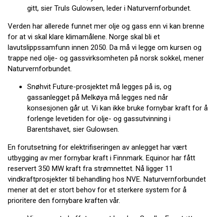
gitt, sier Truls Gulowsen, leder i Naturvernforbundet.
Verden har allerede funnet mer olje og gass enn vi kan brenne
for at vi skal klare klimamålene. Norge skal bli et
lavutslippssamfunn innen 2050. Da må vi legge om kursen og
trappe ned olje- og gassvirksomheten på norsk sokkel, mener
Naturvernforbundet.
Snøhvit Future-prosjektet må legges på is, og
gassanlegget på Melkøya må legges ned når
konsesjonen går ut. Vi kan ikke bruke fornybar kraft for å
forlenge levetiden for olje- og gassutvinning i
Barentshavet, sier Gulowsen.
En forutsetning for elektrifiseringen av anlegget har vært
utbygging av mer fornybar kraft i Finnmark. Equinor har fått
reservert 350 MW kraft fra strømnettet. Nå ligger 11
vindkraftprosjekter til behandling hos NVE. Naturvernforbundet
mener at det er stort behov for et sterkere system for å
prioritere den fornybare kraften vår.