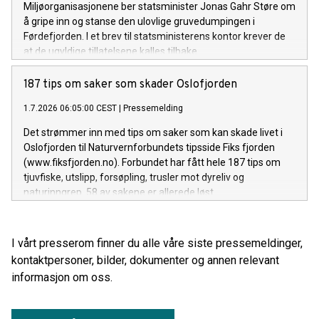
Miljøorganisasjonene ber statsminister Jonas Gahr Støre om
å gripe inn og stanse den ulovlige gruvedumpingen i
Førdefjorden. I et brev til statsministerens kontor krever de
at de ugyldige tillatelsene kalles tilbake.
187 tips om saker som skader Oslofjorden
1.7.2026 06:05:00 CEST
|
Pressemelding
Det strømmer inn med tips om saker som kan skade livet i
Oslofjorden til Naturvernforbundets tipsside Fiks fjorden
(www.fiksfjorden.no). Forbundet har fått hele 187 tips om
tjuvfiske, utslipp, forsøpling, trusler mot dyreliv og
naturinngrep. 58 av sakene er allerede løst.
I vårt presserom finner du alle våre siste pressemeldinger,
kontaktpersoner, bilder, dokumenter og annen relevant
informasjon om oss.