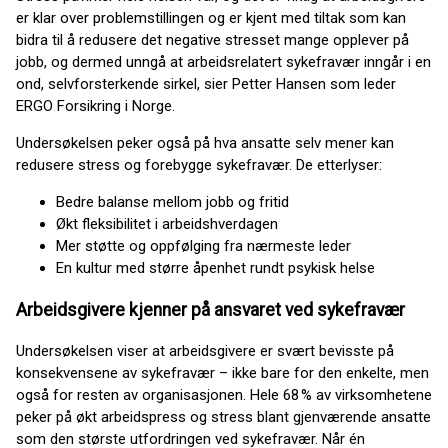
er klar over problemstillingen og er kjent med tiltak som kan
bidra til å redusere det negative stresset mange opplever på
jobb, og dermed unngå at arbeidsrelatert sykefravær inngår i en
ond, selvforsterkende sirkel, sier Petter Hansen som leder
ERGO Forsikring i Norge.
Undersøkelsen peker også på hva ansatte selv mener kan
redusere stress og forebygge sykefravær. De etterlyser:
Bedre balanse mellom jobb og fritid
Økt fleksibilitet i arbeidshverdagen
Mer støtte og oppfølging fra nærmeste leder
En kultur med større åpenhet rundt psykisk helse
Arbeidsgivere kjenner på ansvaret ved sykefravær
Undersøkelsen viser at arbeidsgivere er svært bevisste på
konsekvensene av sykefravær – ikke bare for den enkelte, men
også for resten av organisasjonen. Hele 68 % av virksomhetene
peker på økt arbeidspress og stress blant gjenværende ansatte
som den største utfordringen ved sykefravær. Når én