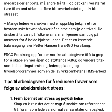
medarbeider er borte, må andre trå til – og det kan i verste fall
føre til en ond sirkel der flere blir overbelastet og selv blir
stresset.
– Mange ledere vi snakker med er oppriktig bekymret for
hvordan sykefravær påvirker både arbeidsmiljø og trivsel. De
ønsker å ta vare på folkene sine, men kjenner samtidig på
ansvaret for å holde hjulene i gang. Det er en krevende
balansegang, sier Petter Hansen fra ERGO Forsikring.
ERGO Forsikring oppfordrer norske arbeidsgivere til å ta grep
for å skape en mer åpen og støttende kultur, og vurdere tiltak
som behandlingsforsikring, lederopplæring og
trivselsprogrammer som en del av virksomhetens HMS-arbeid.
Tips til arbeidsgivere for å redusere fravær som
følge av arbeidsrelatert stress:
Frem
åpenhet om stress og psykisk helse
Skap en kultur der det er trygt å snakke om utfordringer.
Gå foran som ledelse, normaliser samtaler om psykisk