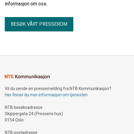
informasjon om oss.
tre årene. Målet er å bli en topp fem-aktør blant
forsikringsselskapene innen sine forsikringssegmenter.
BESØK VÅRT PRESSEROM
Vil du sende en pressemelding fra NTB Kommunikasjon?
Her finner du mer informasjon om tjenesten
NTB besøksadresse
Skippergata 24 (Pressens hus)
0154 Oslo
NTB postadresse