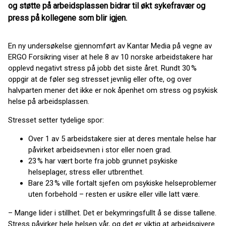
og støtte på arbeidsplassen bidrar til økt sykefravær og
press på kollegene som blir igjen.
En ny undersøkelse gjennomført av Kantar Media på vegne av
ERGO Forsikring viser at hele 8 av 10 norske arbeidstakere har
opplevd negativt stress på jobb det siste året. Rundt 30 %
oppgir at de føler seg stresset jevnlig eller ofte, og over
halvparten mener det ikke er nok åpenhet om stress og psykisk
helse på arbeidsplassen.
Stresset setter tydelige spor:
Over 1 av 5 arbeidstakere sier at deres mentale helse har
påvirket arbeidsevnen i stor eller noen grad.
23 % har vært borte fra jobb grunnet psykiske
helseplager, stress eller utbrenthet.
Bare 23 % ville fortalt sjefen om psykiske helseproblemer
uten forbehold – resten er usikre eller ville latt være.
– Mange lider i stillhet. Det er bekymringsfullt å se disse tallene.
Stress påvirker hele helsen vår, og det er viktig at arbeidsgivere