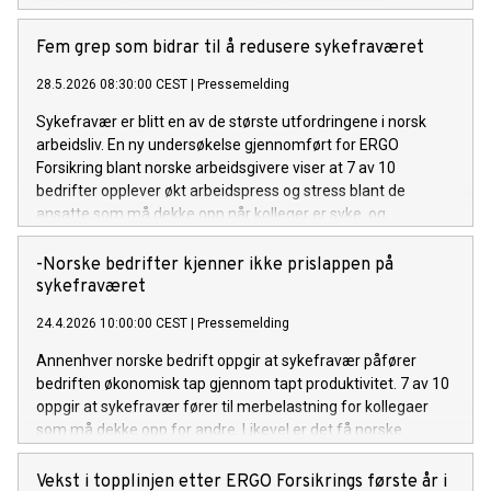
Fem grep som bidrar til å redusere sykefraværet
28.5.2026 08:30:00 CEST
|
Pressemelding
Sykefravær er blitt en av de største utfordringene i norsk
arbeidsliv. En ny undersøkelse gjennomført for ERGO
Forsikring blant norske arbeidsgivere viser at 7 av 10
bedrifter opplever økt arbeidspress og stress blant de
ansatte som må dekke opp når kolleger er syke, og
halvparten av virksomhetene har ikke oversikt over hva
sykefraværet faktisk koster dem.
-Norske bedrifter kjenner ikke prislappen på
sykefraværet
24.4.2026 10:00:00 CEST
|
Pressemelding
Annenhver norske bedrift oppgir at sykefravær påfører
bedriften økonomisk tap gjennom tapt produktivitet. 7 av 10
oppgir at sykefravær fører til merbelastning for kollegaer
som må dekke opp for andre. Likevel er det få norske
virksomheter som kjenner den faktiske prislappen for
sykefraværet – og hvilke tiltak som faktisk kan bidra til å få
Vekst i topplinjen etter ERGO Forsikrings første år i