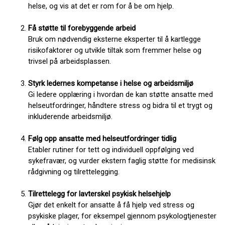
helse, og vis at det er rom for å be om hjelp.
F
å st
øtte til forebyggende arbeid
Bruk om nødvendig eksterne eksperter til å kartlegge
risikofaktorer og utvikle tiltak som fremmer helse og
trivsel på arbeidsplassen.
Styrk ledernes kompetanse i helse og arbeidsmilj
ø
Gi ledere opplæring i hvordan de kan støtte ansatte med
helseutfordringer, håndtere stress og bidra til et trygt og
inkluderende arbeidsmiljø.
F
ølg opp ansatte med helseutfordringer tidlig
Etabler rutiner for tett og individuell oppfølging ved
sykefravær, og vurder ekstern faglig støtte for medisinsk
rådgivning og tilrettelegging.
Tilrettelegg for lavterskel psykisk helsehjelp
Gjør det enkelt for ansatte å få hjelp ved stress og
psykiske plager, for eksempel gjennom psykologtjenester