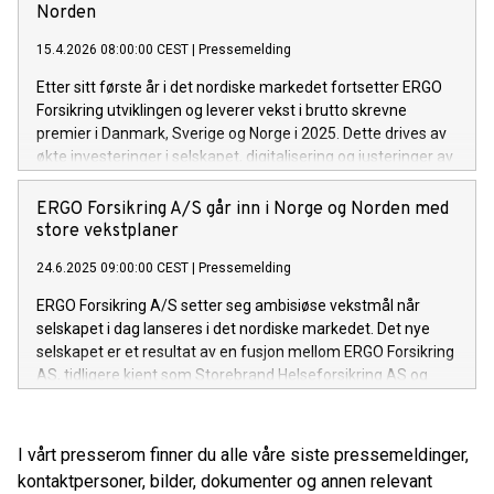
ned fraværet.
Norden
15.4.2026 08:00:00 CEST
|
Pressemelding
Etter sitt første år i det nordiske markedet fortsetter ERGO
Forsikring utviklingen og leverer vekst i brutto skrevne
premier i Danmark, Sverige og Norge i 2025. Dette drives av
økte investeringer i selskapet, digitalisering og justeringer av
den langsiktige nordiske vekststrategien. ERGO Forsikring
kunngjør samtidig lanseringen av helseforsikring i Danmark.
ERGO Forsikring A/S går inn i Norge og Norden med
store vekstplaner
24.6.2025 09:00:00 CEST
|
Pressemelding
ERGO Forsikring A/S setter seg ambisiøse vekstmål når
selskapet i dag lanseres i det nordiske markedet. Det nye
selskapet er et resultat av en fusjon mellom ERGO Forsikring
AS, tidligere kjent som Storebrand Helseforsikring AS og
Europæiske Rejseforsikring A/S. Nye ERGO Forsikring A/S
har store vekstplaner og tar sikte på å doble brutto
premieinntekter i Norden innen 2030. Selskapet er en del av
I vårt presserom finner du alle våre siste pressemeldinger,
ERGO Group AG, et av de største forsikringskonsernene i
kontaktpersoner, bilder, dokumenter og annen relevant
Europa, og skal investere 20 milloner Euro i Norden de neste