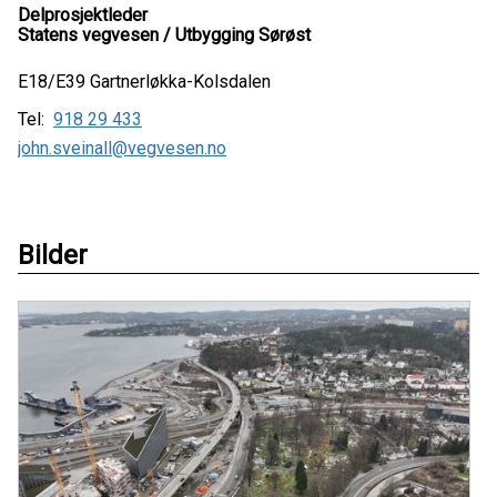
Delprosjektleder
Statens vegvesen / Utbygging Sørøst
E18/E39 Gartnerløkka-Kolsdalen
Tel:
918 29 433
john.sveinall@vegvesen.no
Bilder