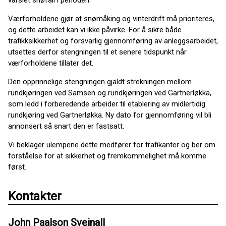
varslet snøfall i perioden.
Værforholdene gjør at snømåking og vinterdrift må prioriteres,
og dette arbeidet kan vi ikke påvirke. For å sikre både
trafikksikkerhet og forsvarlig gjennomføring av anleggsarbeidet,
utsettes derfor stengningen til et senere tidspunkt når
værforholdene tillater det.
Den opprinnelige stengningen gjaldt strekningen mellom
rundkjøringen ved Samsen og rundkjøringen ved Gartnerløkka,
som ledd i forberedende arbeider til etablering av midlertidig
rundkjøring ved Gartnerløkka. Ny dato for gjennomføring vil bli
annonsert så snart den er fastsatt.
Vi beklager ulempene dette medfører for trafikanter og ber om
forståelse for at sikkerhet og fremkommelighet må komme
først.
Kontakter
John Paalson Sveinall