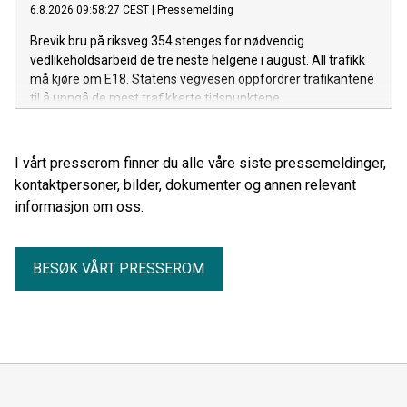
6.8.2026 09:58:27 CEST
|
Pressemelding
Brevik bru på riksveg 354 stenges for nødvendig
vedlikeholdsarbeid de tre neste helgene i august. All trafikk
må kjøre om E18. Statens vegvesen oppfordrer trafikantene
til å unngå de mest trafikkerte tidspunktene.
I vårt presserom finner du alle våre siste pressemeldinger,
kontaktpersoner, bilder, dokumenter og annen relevant
informasjon om oss.
BESØK VÅRT PRESSEROM