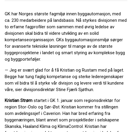
GK har Norges største fagmiljø innen byggautomasjon, med
ca. 230 medarbeidere på landsbasis. Nå styrkes divisjonen med
to erfarne fagprofiler som sammen med øvrig ledelse av
divisjonen skal bidra til videre utvikling av en solid
kompetanseorganisasjon. GKs byggautomasjonsmiljø sørger
for avanserte tekniske løsninger til mange av de største
byggeprosjektene i landet og smart styring av komplekse bygg
og byggporteføljer.
— Jeg er svært glad for å få Kristian og Rustam med på laget.
Begge har tung faglig kompetanse og sterke lederegenskaper
som vil bidra til å styrke vår divisjon og levere verdi til kundene
våre, sier divisjonsdirektør Stine Fjærli Sjøthun.
Kristian Strøm
startet i GK 1. januar som regionsdirektør for
region Stor-Oslo og Sør-Øst. Kristian kommer fra stillingen
som avdelingssjef i Caverion. Han har bred erfaring fra
byggenæringen, blant annet som prosjektleder i selskapene
Skanska, Haaland Klima og KlimaControl. Kristian har