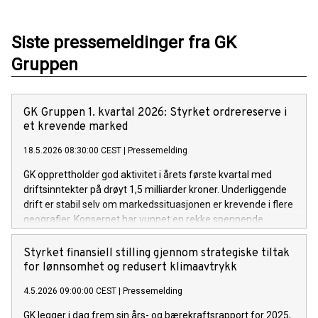
Siste pressemeldinger fra GK
Gruppen
GK Gruppen 1. kvartal 2026: Styrket ordrereserve i
et krevende marked
18.5.2026 08:30:00 CEST
|
Pressemelding
GK opprettholder god aktivitet i årets første kvartal med
driftsinntekter på drøyt 1,5 milliarder kroner. Underliggende
drift er stabil selv om markedssituasjonen er krevende i flere
geografier. Konsernet har vunnet en rekke spennende
prosjekter i kvartalet og ordrereserven er styrket.
Styrket finansiell stilling gjennom strategiske tiltak
for lønnsomhet og redusert klimaavtrykk
4.5.2026 09:00:00 CEST
|
Pressemelding
GK legger i dag frem sin års- og bærekraftsrapport for 2025,