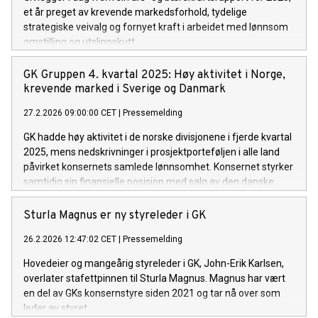
et år preget av krevende markedsforhold, tydelige
strategiske veivalg og fornyet kraft i arbeidet med lønnsom
omstilling og utslippskutt.
GK Gruppen 4. kvartal 2025: Høy aktivitet i Norge,
krevende marked i Sverige og Danmark
27.2.2026 09:00:00 CET
|
Pressemelding
GK hadde høy aktivitet i de norske divisjonene i fjerde kvartal
2025, mens nedskrivninger i prosjektporteføljen i alle land
påvirket konsernets samlede lønnsomhet. Konsernet styrker
samtidig sin finansielle posisjon med salg av den danske
virksomheten, og går inn i 2026 med en solid ordrereserve,
økende etterspørsel etter flerfaglige oppdrag og vekst innen
Sturla Magnus er ny styreleder i GK
byggautomasjon og ROT-prosjekter.
26.2.2026 12:47:02 CET
|
Pressemelding
Hovedeier og mangeårig styreleder i GK, John-Erik Karlsen,
overlater stafettpinnen til Sturla Magnus. Magnus har vært
en del av GKs konsernstyre siden 2021 og tar nå over som
leder av styret.