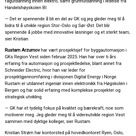
fagutdanning innen elektro, samt grunnutdanning i ledelse fra
Handelshøyskolen BI.
— Det er spennende å bli en del av GK og jeg gleder meg til å
bidra til å utvikle region Stor-Oslo og Sør-Øst. Det blir
spennende å jobbe med innovative løsninger og et sterkt team,
sier Kristian.
Rustam Arzumov
har vært prosjektsjef for byggautomasjon i
GKs Region Vest siden februar 2025. Han har over ti års
erfaring fra automasjon og prosjektledelse, blant annet fra
Schneider Electric, hvor han var leder for
prosjektgjennomføring i divisjonen Digital Energy i Norge.
Rustam er utdannet ingeniør innen elektronikk fra Høgskolen i
Bergen og har solid erfaring med komplekse prosjekter og
strategisk utvikling.
— GK har et tydelig fokus på kvalitet og bærekraft, noe som
motiverer meg. Jeg gleder meg til å videreutvikle region Vest
sammen med dyktige kolleger, sier Rustam.
Kristian Strøm har kontorsted på hovedkontoret Ryen, Oslo,