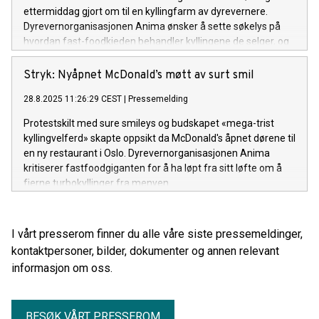
ettermiddag gjort om til en kyllingfarm av dyrevernere.
Dyrevernorganisasjonen Anima ønsker å sette søkelys på
hvordan fast-foodkjeden behandler kyllingene de selger, og
krever at giganten faser ut turbokylling og gir fuglene mer
plass.
Stryk: Nyåpnet McDonald’s møtt av surt smil
28.8.2025 11:26:29 CEST
|
Pressemelding
Protestskilt med sure smileys og budskapet «mega-trist
kyllingvelferd» skapte oppsikt da McDonald's åpnet dørene til
en ny restaurant i Oslo. Dyrevernorganisasjonen Anima
kritiserer fastfoodgiganten for å ha løpt fra sitt løfte om å
fjerne turbokyllinger fra menyen.
I vårt presserom finner du alle våre siste pressemeldinger,
kontaktpersoner, bilder, dokumenter og annen relevant
informasjon om oss.
BESØK VÅRT PRESSEROM