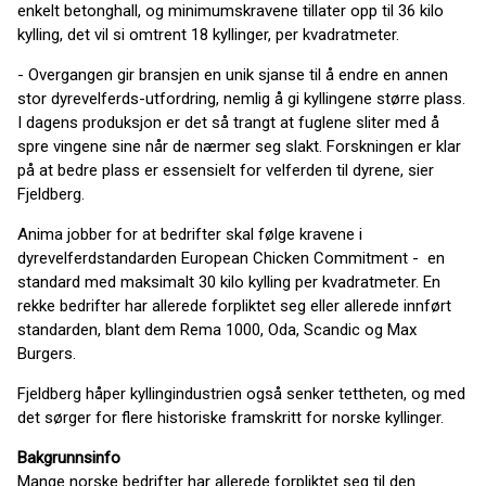
enkelt betonghall, og minimumskravene tillater opp til 36 kilo
kylling, det vil si omtrent 18 kyllinger, per kvadratmeter.
- Overgangen gir bransjen en unik sjanse til å endre en annen
stor dyrevelferds-utfordring, nemlig å gi kyllingene større plass.
I dagens produksjon er det så trangt at fuglene sliter med å
spre vingene sine når de nærmer seg slakt. Forskningen er klar
på at bedre plass er essensielt for velferden til dyrene, sier
Fjeldberg.
Anima jobber for at bedrifter skal følge kravene i
dyrevelferdstandarden European Chicken Commitment - en
standard med maksimalt 30 kilo kylling per kvadratmeter. En
rekke bedrifter har allerede forpliktet seg eller allerede innført
standarden, blant dem Rema 1000, Oda, Scandic og Max
Burgers.
Fjeldberg håper kyllingindustrien også senker tettheten, og med
det sørger for flere historiske framskritt for norske kyllinger.
Bakgrunnsinfo
Mange norske bedrifter har allerede forpliktet seg til den