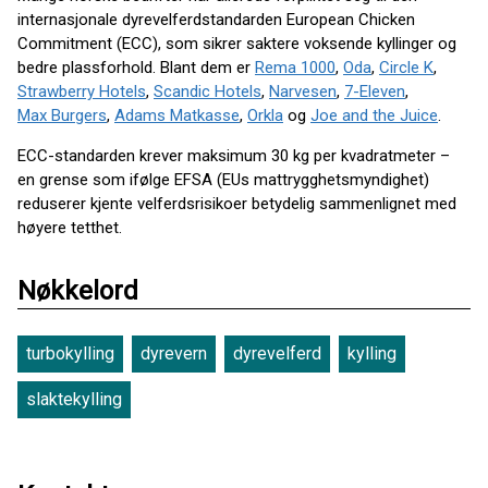
internasjonale dyrevelferdstandarden European Chicken
Commitment (ECC), som sikrer saktere voksende kyllinger og
bedre plassforhold. Blant dem er
Rema 1000
,
Oda
,
Circle K
,
Strawberry Hotels
,
Scandic Hotels
,
Narvesen
,
7-Eleven
,
Max Burgers
,
Adams Matkasse
,
Orkla
og
Joe and the Juice
.
ECC-standarden krever maksimum 30 kg per kvadratmeter –
en grense som ifølge EFSA (EUs mattrygghetsmyndighet)
reduserer kjente velferdsrisikoer betydelig sammenlignet med
høyere tetthet.
Nøkkelord
turbokylling
dyrevern
dyrevelferd
kylling
slaktekylling