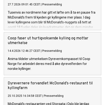
27.7.2026 09:01:45 CEST
|
Pressemelding
Tusenvis av nordmenn har gitt et løfte om å ta en pause fra
McDonald's frem til kjeden gir kyllingene mer plass. I dag
lever kyllingene som blir til McDonald's-nuggets så tett at
opptil 18 fugler deler én kvadratmeter, det gir dem mindre
plass enn et A4-ark hver.
Coop faser ut hurtigvoksende kylling og mottar
utmerkelse
14.4.2026 12:46:27 CEST
|
Pressemelding
Anima tildeler utmerkelsen Dyrevernkompasset til Coop
Norge for arbeidet deres med å øke dyrevelferden for
norske kyllinger.
Dyrevernere forvandlet McDonald’s-restaurant til
kyllingfarm
25.10.2025 16:34:58 CEST
|
Pressemelding
McDonald’s-restauranten ved Storgata i Oslo ble lørdag