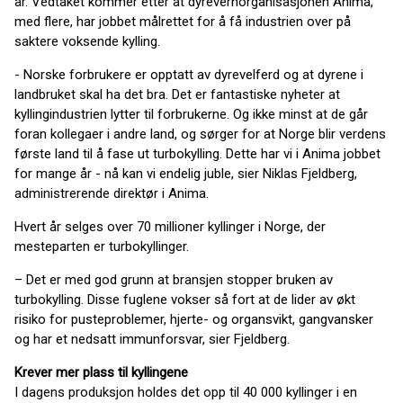
år. Vedtaket kommer etter at dyrevernorganisasjonen Anima,
med flere, har jobbet målrettet for å få industrien over på
saktere voksende kylling.
- Norske forbrukere er opptatt av dyrevelferd og at dyrene i
landbruket skal ha det bra. Det er fantastiske nyheter at
kyllingindustrien lytter til forbrukerne. Og ikke minst at de går
foran kollegaer i andre land, og sørger for at Norge blir verdens
første land til å fase ut turbokylling. Dette har vi i Anima jobbet
for mange år - nå kan vi endelig juble, sier Niklas Fjeldberg,
administrerende direktør i Anima.
Hvert år selges over 70 millioner kyllinger i Norge, der
mesteparten er turbokyllinger.
– Det er med god grunn at bransjen stopper bruken av
turbokylling. Disse fuglene vokser så fort at de lider av økt
risiko for pusteproblemer, hjerte- og organsvikt, gangvansker
og har et nedsatt immunforsvar, sier Fjeldberg.
Krever mer plass til kyllingene
I dagens produksjon holdes det opp til 40 000 kyllinger i en