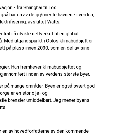
asjon - fra Shanghai til Los
gså har en av de grønneste havnene i verden,
ektrifisering, avsluttet Watts.
al i å utvikle nettverket til en global
vå. Med utgangspunkt i Oslos klimabudsjett er
ett på plass innen 2030, som en del av sine
egier. Han fremhever klimabudsjettet og
n gjennomført i noen av verdens største byer.
eder på mange områder. Byen er også svært god
orge er en stor olje- og
ssile brensler umiddelbart. Jeg mener byens
tts.
 er en av hovedforfatterne av den kommende