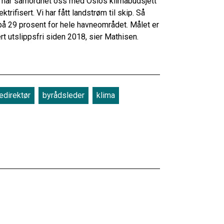
. Vi har samordnet oss med Oslos klimabudsjett
ktrifisert. Vi har fått landstrøm til skip. Så
på 29 prosent for hele havneområdet. Målet er
t utslippsfri siden 2018, sier Mathisen.
edirektør
byrådsleder
klima