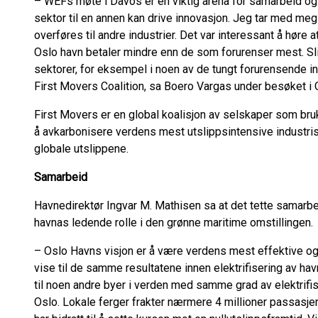
– WEFs møte i Davos er en viktig arena for samarbeid og i
sektor til en annen kan drive innovasjon. Jeg tar med meg 
overføres til andre industrier. Det var interessant å høre 
Oslo havn betaler mindre enn de som forurenser mest. Sli
sektorer, for eksempel i noen av de tungt forurensende 
First Movers Coalition, sa Boero Vargas under besøket i 
First Movers er en global koalisjon av selskaper som bruk
å avkarbonisere verdens mest utslippsintensive industris
globale utslippene.
Samarbeid
Havnedirektør Ingvar M. Mathisen sa at det tette samarbe
havnas ledende rolle i den grønne maritime omstillingen.
– Oslo Havns visjon er å være verdens mest effektive og
vise til de samme resultatene innen elektrifisering av ha
til noen andre byer i verden med samme grad av elektrifi
Oslo. Lokale ferger frakter nærmere 4 millioner passasjer