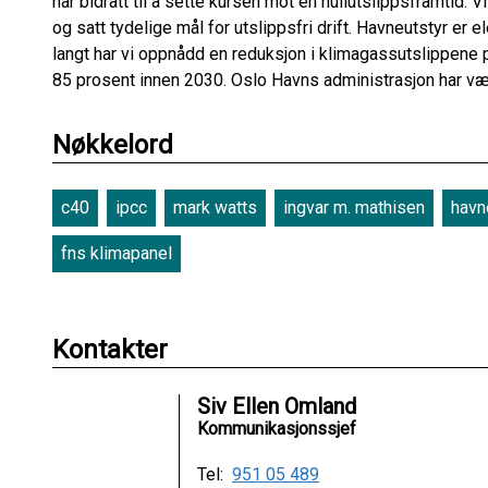
har bidratt til å sette kursen mot en nullutslippsframtid
og satt tydelige mål for utslippsfri drift. Havneutstyr er ele
langt har vi oppnådd en reduksjon i klimagassutslippene 
85 prosent innen 2030. Oslo Havns administrasjon har vær
Nøkkelord
c40
ipcc
mark watts
ingvar m. mathisen
havn
fns klimapanel
Kontakter
Siv Ellen Omland
Kommunikasjonssjef
Tel:
951 05 489