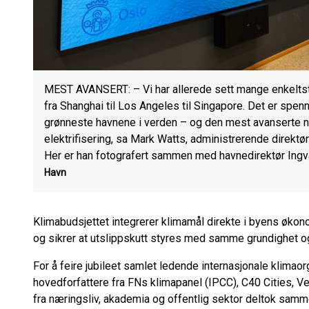
MEST AVANSERT: – Vi har allerede sett mange enkeltstå
fra Shanghai til Los Angeles til Singapore. Det er spen
grønneste havnene i verden – og den mest avanserte når
elektrifisering, sa Mark Watts, administrerende direktør
Her er han fotografert sammen med havnedirektør Ingv
Havn
Klimabudsjettet integrerer klimamål direkte i byens øko
og sikrer at utslippskutt styres med samme grundighet 
For å feire jubileet samlet ledende internasjonale klimao
hovedforfattere fra FNs klimapanel (IPCC), C40 Cities, 
fra næringsliv, akademia og offentlig sektor deltok sam