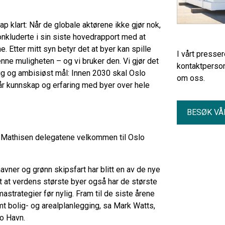
p klart: Når de globale aktørene ikke gjør nok,
nkluderte i sin siste hovedrapport med at
. Etter mitt syn betyr det at byer kan spille
I vårt presse
enne muligheten – og vi bruker den. Vi gjør det
kontaktperson
delig og ambisiøst mål: Innen 2030 skal Oslo
om oss.
vår kunnskap og erfaring med byer over hele
BESØK VÅ
 Mathisen delegatene velkommen til Oslo
avner og grønn skipsfart har blitt en av de nye
rt at verdens største byer også har de største
strategier før nylig. Fram til de siste årene
mt bolig- og arealplanlegging, sa Mark Watts,
lo Havn.