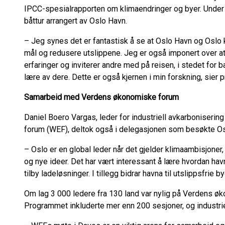
IPCC-spesialrapporten om klimaendringer og byer. Under 
båttur arrangert av Oslo Havn.
– Jeg synes det er fantastisk å se at Oslo Havn og Oslo
mål og redusere utslippene. Jeg er også imponert over at
erfaringer og inviterer andre med på reisen, i stedet for b
lære av dere. Dette er også kjernen i min forskning, sier 
Samarbeid med Verdens økonomiske forum
Daniel Boero Vargas, leder for industriell avkarboniser
forum (WEF), deltok også i delegasjonen som besøkte O
– Oslo er en global leder når det gjelder klimaambisjoner,
og nye ideer. Det har vært interessant å lære hvordan havn
tilby ladeløsninger. I tillegg bidrar havna til utslippsfri
Om lag 3 000 ledere fra 130 land var nylig på Verdens ø
Programmet inkluderte mer enn 200 sesjoner, og industri