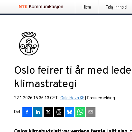
Hjem
Følg innhold
Oslo feirer ti år med led
klimastrategi
22.1.2026 15:36:13 CET
|
Oslo Havn KF
|
Pressemelding
Del
Oslos klimabudsjett var verdens første i sitt slag, 