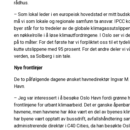
rådhus.
– Som lokal leder i en europeisk hovedstad er mitt budska
må vi som lokale og regionale samfunn ta ansvar. IPCC ko
byer står for to tredeler av de globale klimagassutslippene
en nøkkelrolle i å løse klimautfordringene. I Oslo ser vi d
på to måter: For det første har vi forpliktet oss til et ty
kutte utslippene med 95 prosent. For det andre deler vi 
verden, sa Solberg i sin tale.
Nye frontlinjer
De to påfølgende dagene ønsket havnedirektør Ingvar M.
Havn.
– Jeg var interessert i å besøke Oslo Havn fordi grønne h
frontlinjene for urbant klimaarbeid. Det er ganske åpenba
havnene, men havnene har ikke vært en del av byenes klima
har byene vært opptatt av bussdrift, avfallshåndtering sa
administrerende direktør i C40 Cities, da han besøkte Os