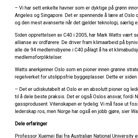
– Vi har sett enkelte havner som er dyktige på grønn innov
Angeles og Singapore. Det er spennende å lære at Oslo o
og den mest avanserte når det gjelder teknologi, særlig el
Siden opprettelsen av C40 i 2005, har Mark Watts vært sentr
allianse av ordførere. De driver fram klimaarbeid på byni
alle de 94 medlemsbyene i C40 pålagt å ha et klimabudsj
medlemsforpliktelser.
Watts anerkjenner Oslo som en pioner innen grønne strat
regelverket for utslippsfrie byggeplasser. Dette er side
– Det er udiskutabelt at Oslo er en absolutt pioner og l
til å dele beste praksis. Det er også Oslos ansvar, fordi N
gassprodusent. Vitenskapen er tydelig: Vi må fase ut fo
lederskap ros, men Norge har også en jobb gjøre, sier Wa
Dele erfaringer
Professor Xuemei Bai fra Australian National University