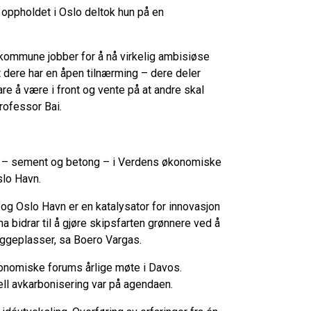
oppholdet i Oslo deltok hun på en
 kommune jobber for å nå virkelig ambisiøse
 dere har en åpen tilnærming – dere deler
are å være i front og vente på at andre skal
professor Bai.
ing – sement og betong – i Verdens økonomiske
slo Havn.
 og Oslo Havn er en katalysator for innovasjon
a bidrar til å gjøre skipsfarten grønnere ved å
e byggeplasser, sa Boero Vargas.
konomiske forums årlige møte i Davos.
ell avkarbonisering var på agendaen.