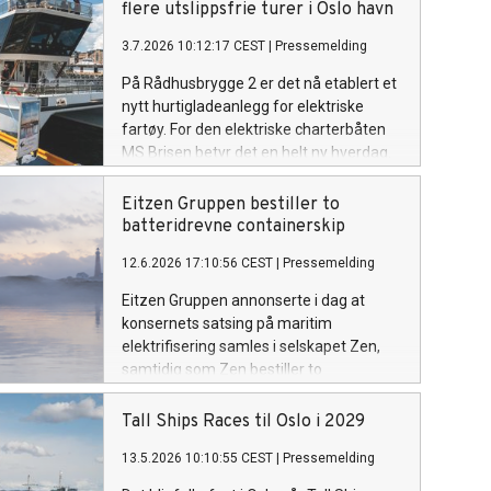
flere utslippsfrie turer i Oslo havn
3.7.2026 10:12:17 CEST
|
Pressemelding
På Rådhusbrygge 2 er det nå etablert et
nytt hurtigladeanlegg for elektriske
fartøy. For den elektriske charterbåten
MS Brisen betyr det en helt ny hverdag.
Eitzen Gruppen bestiller to
batteridrevne containerskip
12.6.2026 17:10:56 CEST
|
Pressemelding
Eitzen Gruppen annonserte i dag at
konsernets satsing på maritim
elektrifisering samles i selskapet Zen,
samtidig som Zen bestiller to
helelektriske containerskip. Skipene kan
frakte containere utslippsfritt mellom
Tall Ships Races til Oslo i 2029
Hamburg, Gøteborg og Oslo.
13.5.2026 10:10:55 CEST
|
Pressemelding