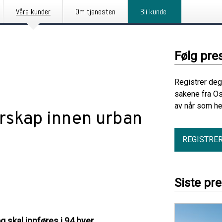
Våre kunder
Om tjenesten
Bli kunde
Følg pre
Registrer deg
sakene fra Os
av når som he
erskap innen urban
REGISTRE
Siste pr
og skal innføres i 94 byer