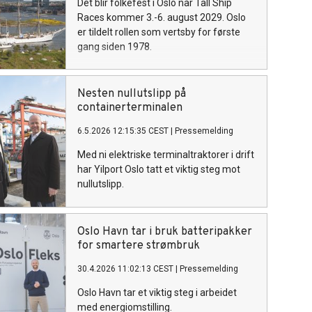
Det blir folkefest i Oslo når Tall Ship
Races kommer 3.-6. august 2029. Oslo
er tildelt rollen som vertsby for første
gang siden 1978.
Nesten nullutslipp på
containerterminalen
6.5.2026 12:15:35 CEST
|
Pressemelding
Med ni elektriske terminaltraktorer i drift
har Yilport Oslo tatt et viktig steg mot
nullutslipp.
Oslo Havn tar i bruk batteripakker
for smartere strømbruk
30.4.2026 11:02:13 CEST
|
Pressemelding
Oslo Havn tar et viktig steg i arbeidet
med energiomstilling.