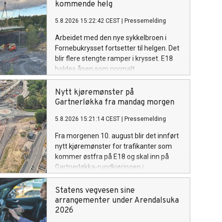
kommende helg
5.8.2026 15:22:42 CEST
|
Pressemelding
Arbeidet med den nye sykkelbroen i
Fornebukrysset fortsetter til helgen. Det
blir flere stengte ramper i krysset. E18
holdes åpen som normalt.
Nytt kjøremønster på
Gartnerløkka fra mandag morgen
5.8.2026 15:21:14 CEST
|
Pressemelding
Fra morgenen 10. august blir det innført
nytt kjøremønster for trafikanter som
kommer østfra på E18 og skal inn på
Gartnerløkka-rundkjøringen i
Kristiansand.
Statens vegvesen sine
arrangementer under Arendalsuka
2026