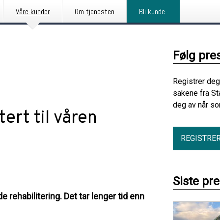
Våre kunder
Om tjenesten
Bli kunde
Følg pre
Registrer deg
sakene fra St
deg av når so
ert til våren
REGISTRE
Siste pr
ehabilitering. Det tar lenger tid enn