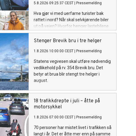
5.8.2026 09:25:37 CEST
|
Pressemelding
Hva gjør vi med uerfarne turister bak
rattet i nord? Når skal selvkjørende biler
ut på veien? Hvorfor henger lastebilene
igjen når ladingen er klar? Hvordan skal
vi ruste opp veiene våre for krig og
Stenger Brevik bru i tre helger
krise? Her er Statens vegvesen sine
1.8.2026 10:00:00 CEST
|
Pressemelding
arrangementer under Arendalsuka
2026.
Statens vegvesen skal utføre nødvendig
vedlikehold på rv. 354 Brevik bru. Det
betyr at brua blir stengt tre helger i
august.
18 trafikkdrepte i juli – åtte på
motorsykkel
1.8.2026 07:00:00 CEST
|
Pressemelding
70 personer har mistet livet i trafikken så
langt i år. Det er åtte mer enn på samme