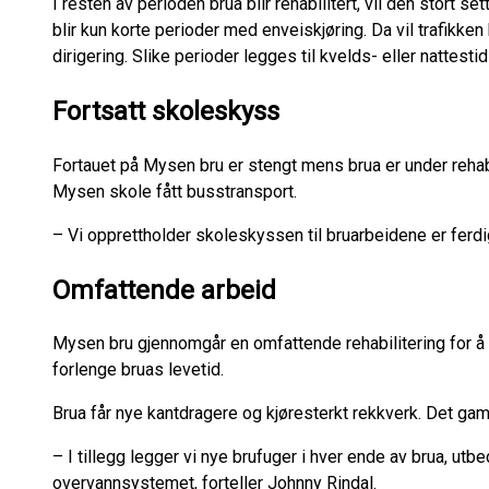
I resten av perioden brua blir rehabilitert, vil den stort se
blir kun korte perioder med enveiskjøring. Da vil trafikken 
dirigering. Slike perioder legges til kvelds- eller nattestid
Fortsatt skoleskyss
Fortauet på Mysen bru er stengt mens brua er under rehabi
Mysen skole fått busstransport.
– Vi opprettholder skoleskyssen til bruarbeidene er ferdig
Omfattende arbeid
Mysen bru gjennomgår en omfattende rehabilitering for å in
forlenge bruas levetid.
Brua får nye kantdragere og kjøresterkt rekkverk. Det gaml
– I tillegg legger vi nye brufuger i hver ende av brua, utb
overvannsystemet, forteller Johnny Rindal.