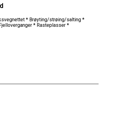
ld
riksvegnettet * Brøyting/strøing/salting *
 Fjelloverganger * Rasteplasser *