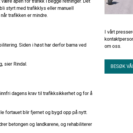
tt være åpen for trafikk i begge retninger. Det
bli styrt med trafikklys eller manuell
 når trafikken er mindre.
I vårt presse
kontaktperson
litering. Siden i høst har derfor barna ved
om oss.
, sier Rindal.
BESØK VÅ
nfri dagens krav til trafikksikkerhet og for å
e fortauet blir fjernet og bygd opp på nytt.
edrer betongen og landkarene, og rehabiliterer