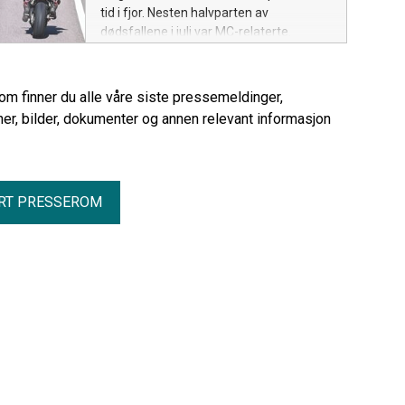
tid i fjor. Nesten halvparten av
dødsfallene i juli var MC-relaterte.
rom finner du alle våre siste pressemeldinger,
er, bilder, dokumenter og annen relevant informasjon
RT PRESSEROM