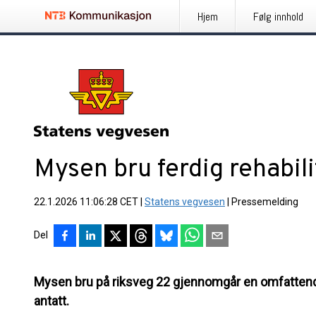
Hjem
Følg innhold
Mysen bru ferdig rehabilit
22.1.2026 11:06:28 CET
|
Statens vegvesen
|
Pressemelding
Del
Mysen bru på riksveg 22 gjennomgår en omfattende r
antatt.