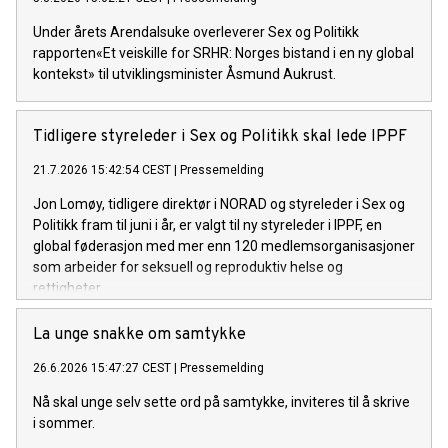
Under årets Arendalsuke overleverer Sex og Politikk
rapporten«Et veiskille for SRHR: Norges bistand i en ny global
kontekst» til utviklingsminister Åsmund Aukrust.
Tidligere styreleder i Sex og Politikk skal lede IPPF
21.7.2026 15:42:54 CEST
|
Pressemelding
Jon Lomøy, tidligere direktør i NORAD og styreleder i Sex og
Politikk fram til juni i år, er valgt til ny styreleder i IPPF, en
global føderasjon med mer enn 120 medlemsorganisasjoner
som arbeider for seksuell og reproduktiv helse og
rettigheter.
La unge snakke om samtykke
26.6.2026 15:47:27 CEST
|
Pressemelding
Nå skal unge selv sette ord på samtykke, inviteres til å skrive
i sommer.