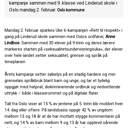
kampanje sammen med 9. klasse ved Linderud skole i
Oslo mandag 2. februar.
Oslo kommune
Mandag 2. februar sparkes Uke 6-kampanjen «Rett til respekt» i
gang på Linderud skole sammen med Oslos ordfører,
Anne
Lindboe.
Sammen med 30 elever på 9.trinn og deres lærere
markeres starten på «seksualitetsundervisningsuka», der elever
over hele landet setter seksualitet, grenser og språk på
timeplanen.
Årets kampanje setter søkelys på en stadig hardere og mer
grenseløs språkbruk blant barn og unge, og tar et tydelig
oppgjør med hatprat, diskriminerende ordbruk og nedsettende
uttrykk – både i klasserommet og på digitale flater.
Tall fra Oslo viser at 15 % av jentene på 5. trinn blir mobbet hver
14. dag eller oftere. På landsbasis oppgir 42 % av ungdom
mellom 13 og 18 år at de har mottatt stygge kommentarer på
nett, og 14 % av barn mellom 9 og 13 år har opplevd sårende