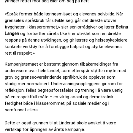
ytringer rettet mot seg eller om seg på nett.
«Språk former både læringsmiljøet og elevenes selvbilde. Når
grenseløs språkbruk får utvikle seg, går det direkte utover
tryggheten i klasserommet,» sier seniorrådgiver og lærer
Betina
Langen
og fortsetter «årets Uke 6 er utviklet som en direkte
respons på denne utviklingen, og gir lærere og helsesykepleiere
konkrete verktøy for å forebygge hatprat og styrke elevenes
rett til respekt.»
Kampanjetemaet er bestemt gjennom tilbakemeldinger fra
undervisere over hele landet, som etterspør støtte i møte med
grov og grenseoverskridende språkbruk de opplever som
stadig mer normalisert. Undervisningsoppleggene gir rom for
refleksjon, felles begrepsforståelse og trening i å være uenig
på en respektfull måte – en viktig sosial og demokratisk
ferdighet både i klasserommet, på sosiale medier og i
samfunnet ellers.
Dette er også grunnen til at Linderud skole ønsket å være
vertskap for åpningen av årets kampanje.