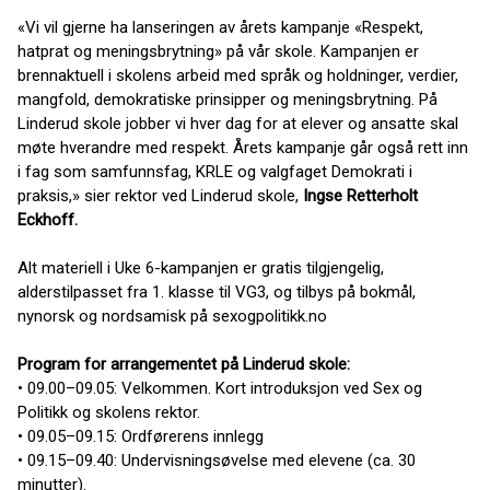
«Vi vil gjerne ha lanseringen av årets kampanje «Respekt,
hatprat og meningsbrytning» på vår skole. Kampanjen er
brennaktuell i skolens arbeid med språk og holdninger, verdier,
mangfold, demokratiske prinsipper og meningsbrytning. På
Linderud skole jobber vi hver dag for at elever og ansatte skal
møte hverandre med respekt. Årets kampanje går også rett inn
i fag som samfunnsfag, KRLE og valgfaget Demokrati i
praksis,» sier rektor ved Linderud skole,
Ingse Retterholt
Eckhoff.
Alt materiell i Uke 6-kampanjen er gratis tilgjengelig,
alderstilpasset fra 1. klasse til VG3, og tilbys på bokmål,
nynorsk og nordsamisk på sexogpolitikk.no
Program for arrangementet på Linderud skole:
• 09.00–09.05: Velkommen. Kort introduksjon ved Sex og
Politikk og skolens rektor.
• 09.05–09.15: Ordførerens innlegg
• 09.15–09.40: Undervisningsøvelse med elevene (ca. 30
minutter).