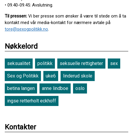
• 09.40-09.45: Avslutning.
Til pressen:
Vi ber presse som ønsker å være til stede om å ta
kontakt med vår media-kontakt for nærmere avtale på
tore@sexogpolitikk.no
.
Nøkkelord
seksualitet
politikk
seksuelle rettigheter
sex
Sex og Politikk
uke6
linderud skole
betina langen
anne lindboe
oslo
ingse retterholt eckhoff
Kontakter