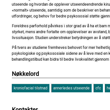
utseende og hvordan de opplever utseendeendrende kirurg
«normalt» utseende, samtidig som de beskriver en beha
utfordringer, og behov for bedre psykososial støtte gje
Foreldres parforhold påvirkes i stor grad av å ha et bar
styrket, mens andre fortalte om opplevelser av avstand, b
livssituasjon. Studien understreker betydningen av å støtt
På tvers av studiene fremheves behovet for mer helhetli
psykologiske og psykososiale sidene av å leve med en kra
behandlingstilbud kan bidra til bedre livskvalitet gjennom
Nøkkelord
kroniofacial tilstnad
annerledes utseende
cfc
h
Kontakter