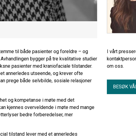
stemme til både pasienter og foreldre – og
I vårt presse
Avhandlingen bygger på tre kvalitative studier
kontaktperson
ksne pasienter med kraniofaciale tilstander.
om oss.
il et annerledes utseende, og krever ofte
kan prege både selvbilde, sosiale relasjoner
BESØK VÅ
ygghet og kompetanse i møte med det
 kan kjennes overveldende i møte med mange
tterlyser bedre forberedelser, mer
ial tilstand lever med et annerledes