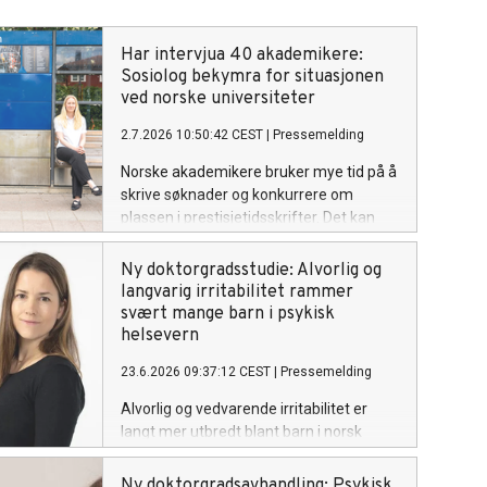
Har intervjua 40 akademikere:
Sosiolog bekymra for situasjonen
ved norske universiteter
2.7.2026 10:50:42 CEST
|
Pressemelding
Norske akademikere bruker mye tid på å
skrive søknader og konkurrere om
plassen i prestisjetidsskrifter. Det kan
gjøre akademia mindre fritt og
nyskapende, advarer sosiolog Hannah
Ny doktorgradsstudie: Alvorlig og
Løke Kjos.
langvarig irritabilitet rammer
svært mange barn i psykisk
helsevern
23.6.2026 09:37:12 CEST
|
Pressemelding
Alvorlig og vedvarende irritabilitet er
langt mer utbredt blant barn i norsk
barne- og ungdomspsykiatri enn
tidligere antatt. Ny
Ny doktorgradsavhandling: Psykisk