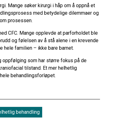
i. Mange søker kirurgi i håp om å oppnå et
ndlingsprosess med betydelige dilemmaer og
nnom prosessen.
n med CFC. Mange opplevde at parforholdet ble
rudd og følelsen av å stå alene i en krevende
e hele familien – ikke bare barnet.
g oppfølging som har større fokus på de
niofacial tilstand. Et mer helhetlig
 hele behandlingsforløpet.
elhetlig behandling