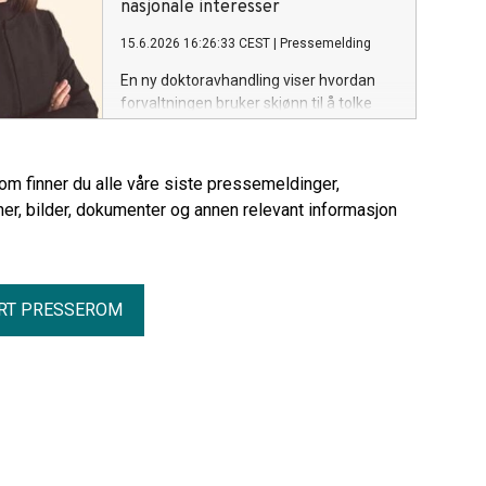
polarisering snarere enn bredere
nasjonale interesser
demokratisk mobilisering.
15.6.2026 16:26:33 CEST
|
Pressemelding
En ny doktoravhandling viser hvordan
forvaltningen bruker skjønn til å tolke
internasjonale regler i lys av nasjonale
interesser, og hvordan viktige politiske
avveininger dermed flyttes fra
rom finner du alle våre siste pressemeldinger,
folkevalgte organer til embetsverket.
er, bilder, dokumenter og annen relevant informasjon
RT PRESSEROM