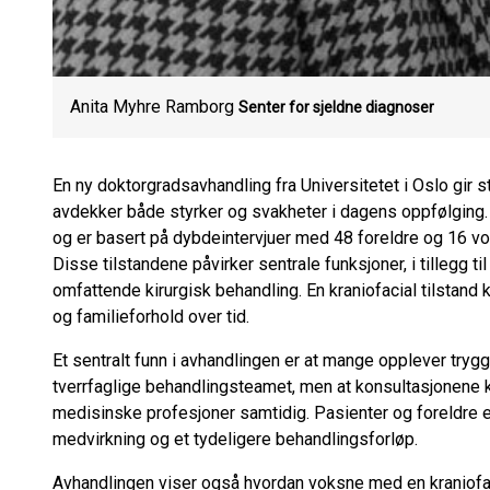
Anita Myhre Ramborg
Senter for sjeldne diagnoser
En ny doktorgradsavhandling fra Universitetet i Oslo gir 
avdekker både styrker og svakheter i dagens oppfølging. 
og er basert på dybdeintervjuer med 48 foreldre og 16 vo
Disse tilstandene påvirker sentrale funksjoner, i tillegg t
omfattende kirurgisk behandling. En kraniofacial tilstand 
og familieforhold over tid.
Et sentralt funn i avhandlingen er at mange opplever tr
tverrfaglige behandlingsteamet, men at konsultasjonene
medisinske profesjoner samtidig. Pasienter og foreldre e
medvirkning og et tydeligere behandlingsforløp.
Avhandlingen viser også hvordan voksne med en kraniofac