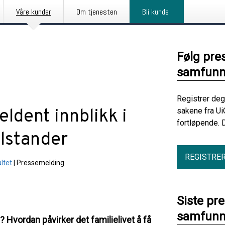
Våre kunder
Om tjenesten
Bli kunde
Følg pre
samfunns
Registrer deg
ldent innblikk i
sakene fra Ui
fortløpende. 
ilstander
REGISTRE
ltet
|
Pressemelding
Siste pr
samfunns
Hvordan påvirker det familielivet å få