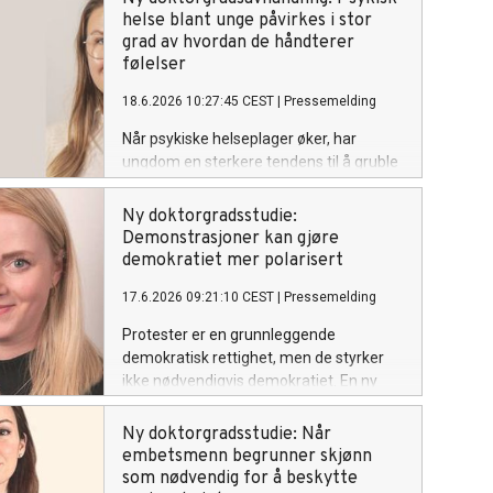
doktorgradsavhandling ved UiO peker på
helse blant unge påvirkes i stor
behovet for tidlig identifisering samt
grad av hvordan de håndterer
tiltak som retter seg mot både barnets
følelser
reguleringsvansker og foreldrenes
18.6.2026 10:27:45 CEST
|
Pressemelding
belastning.
Når psykiske helseplager øker, har
ungdom en sterkere tendens til å gruble
over følelsene sine, vurdere dem som
feil og reagere mer impulsivt, viser
Ny doktorgradsstudie:
doktorgradsavhandling fra Universitetet
Demonstrasjoner kan gjøre
i Oslo.
demokratiet mer polarisert
17.6.2026 09:21:10 CEST
|
Pressemelding
Protester er en grunnleggende
demokratisk rettighet, men de styrker
ikke nødvendigvis demokratiet. En ny
doktoravhandling fra UiO viser at
effekten av protester avhenger av
Ny doktorgradsstudie: Når
mottakerens politiske ståsted, og at de i
embetsmenn begrunner skjønn
mange tilfeller kan bidra til økt
som nødvendig for å beskytte