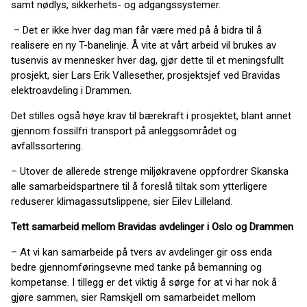
samt nødlys, sikkerhets- og adgangssystemer.
– Det er ikke hver dag man får være med på å bidra til å
realisere en ny T-banelinje. Å vite at vårt arbeid vil brukes av
tusenvis av mennesker hver dag, gjør dette til et meningsfullt
prosjekt, sier Lars Erik Vallesether, prosjektsjef ved Bravidas
elektroavdeling i Drammen.
Det stilles også høye krav til bærekraft i prosjektet, blant annet
gjennom fossilfri transport på anleggsområdet og
avfallssortering.
– Utover de allerede strenge miljøkravene oppfordrer Skanska
alle samarbeidspartnere til å foreslå tiltak som ytterligere
reduserer klimagassutslippene, sier Eilev Lilleland.
Tett samarbeid mellom Bravidas avdelinger i Oslo og Drammen
– At vi kan samarbeide på tvers av avdelinger gir oss enda
bedre gjennomføringsevne med tanke på bemanning og
kompetanse. I tillegg er det viktig å sørge for at vi har nok å
gjøre sammen, sier Ramskjell om samarbeidet mellom