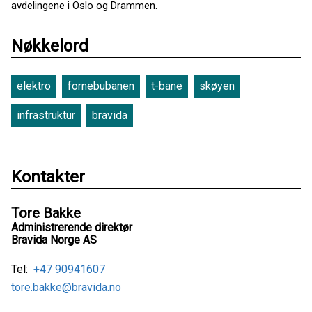
avdelingene i Oslo og Drammen.
Nøkkelord
elektro
fornebubanen
t-bane
skøyen
infrastruktur
bravida
Kontakter
Tore Bakke
Administrerende direktør
Bravida Norge AS
Tel:
+47 90941607
tore.bakke@bravida.no