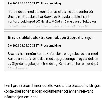
8.6.2026 14:10:00 CEST
|
Pressemelding
I forbindelse med utbyggingen av et større datasenter på
Undheim i Rogaland har Backe og Bravida etablert joint
venture-selskapet DC Nordic. Målet er å sikre en effektiv og
helhetlig gjennomføring av prosjektet, fra tidligfase til
ferdigstillelse.
Bravida tildelt elektrokontrakt på Stjørdal stasjon
5.6.2026 08:05:00 CEST
|
Pressemelding
Bravida har inngått kontrakt for elektro- og telearbeider med
Baneservice i forbindelse med oppgraderingen og utvidelsen
av Stjørdal togstasjon i Trøndelag. Kontrakten har en verdi på
21 millioner kroner.
I vårt presserom finner du alle våre siste pressemeldinger,
kontaktpersoner, bilder, dokumenter og annen relevant
informasjon om oss.