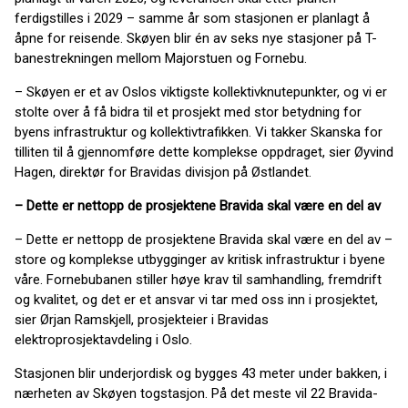
ferdigstilles i 2029 – samme år som stasjonen er planlagt å
åpne for reisende. Skøyen blir én av seks nye stasjoner på T-
banestrekningen mellom Majorstuen og Fornebu.
– Skøyen er et av Oslos viktigste kollektivknutepunkter, og vi er
stolte over å få bidra til et prosjekt med stor betydning for
byens infrastruktur og kollektivtrafikken. Vi takker Skanska for
tilliten til å gjennomføre dette komplekse oppdraget, sier Øyvind
Hagen, direktør for Bravidas divisjon på Østlandet.
– Dette er nettopp de prosjektene Bravida skal være en del av
– Dette er nettopp de prosjektene Bravida skal være en del av –
store og komplekse utbygginger av kritisk infrastruktur i byene
våre. Fornebubanen stiller høye krav til samhandling, fremdrift
og kvalitet, og det er et ansvar vi tar med oss inn i prosjektet,
sier Ørjan Ramskjell, prosjekteier i Bravidas
elektroprosjektavdeling i Oslo.
Stasjonen blir underjordisk og bygges 43 meter under bakken, i
nærheten av Skøyen togstasjon. På det meste vil 22 Bravida-