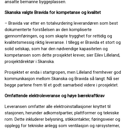
ansatte bemanne byggeplassen.
Skanska valgte Bravida for kompetanse og kvalitet
– Bravida var etter en totalvurdering leverandøren som best
dokumenterte forståelsen av den kompliserte
gjennomføringen, og som skapte trygghet for rettidig og
kvalitetsmessig riktig leveranse. I tillegg er Bravida et stort og
solid selskap, som har den nødvendige kapasiteten og
kompetansen som dette prosjektet krever, sier Eilev Lilleland,
prosjektdirektør i Skanska.
Prosjektet er enda i startgropen, men Lilleland fremhever god
kommunikasjon mellom Skanska og Bravida så langt. Nå ser
begge partene frem til et godt samarbeid videre i prosjektet.
Omfattende elektroleveranse og høye bærekraftkrav
Leveransen omfatter alle elektroinstallasjoner knyttet til
stasjonen, herunder adkomstpartier, plattformer og tekniske
rom. Dette inkluderer belysning, stikkontakter, føringsveier og
opplegg for tekniske anlegg som ventilasjon og rørsystemer,