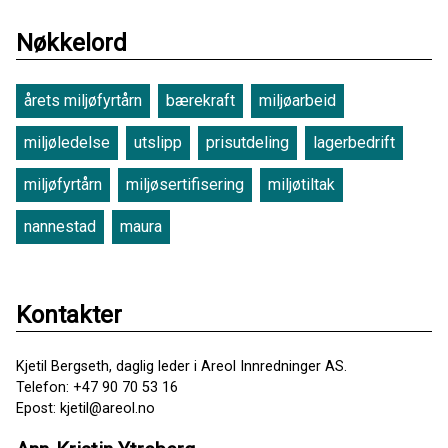
Nøkkelord
årets miljøfyrtårn
bærekraft
miljøarbeid
miljøledelse
utslipp
prisutdeling
lagerbedrift
miljøfyrtårn
miljøsertifisering
miljøtiltak
nannestad
maura
Kontakter
Kjetil Bergseth, daglig leder i Areol Innredninger AS.
Telefon: +47 90 70 53 16
Epost: kjetil@areol.no