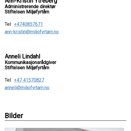
Ann-Kristin Ytreberg
Administrerende direktør
Stiftelsen Miljøfyrtårn
Tel:
+4740857671
ann-kristin@miljofyrtarn.no
Anneli Lindahl
Kommunikasjonsrådgiver
Stiftelsen Miljøfyrtårn
Tel:
+47 41570827
anneli@miljofyrtarn.no
Bilder