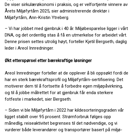
De viser sirkulærøkonomi i praksis, og er velfortjente vinnere av
Årets Miljøfyrtårn 2025, sier administrerende direktør i
Miljøfyrtårn, Ann-Kristin Ytreberg.
– Vi har jobbet med gjenbruk i 40 år. Miljøbesparelse ligger i vårt
DNA, og det ordentlig stas å få en utmerkelse for arbeidet vårt.
Denne prisen settes utrolig høyt, forteller Kjetil Bergseth, daglig
leder i Areol Innredninger.
Økt etterspørsel etter bærekraftige løsninger
Areol Innredninger forteller at de opplever å bli oppsøkt fordi de
har en sterk bærekraftsprofil og Miljøfyrtårn-sertifisering. Det
motiverer dem til å fortsette å forbedre egen miljøpåvirkning,
og til å jobbe målrettet for at gjenbruk får enda sterkere
fotfeste i markedet, sier Bergseth.
– Siden vi ble Miljøfyrtårn i 2022 har kildesorteringsgraden vår
ligget stabilt over 95 prosent. Strømforbruk følges opp
månedlig, reiseaktivitet begrenses til det nødvendige, og vi
vurderer både leverandører og transportører basert på miljø-