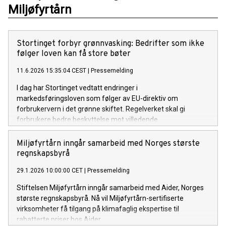
Miljøfyrtårn
Stortinget forbyr grønnvasking: Bedrifter som ikke
følger loven kan få store bøter
11.6.2026 15:35:04 CEST
|
Pressemelding
I dag har Stortinget vedtatt endringer i
markedsføringsloven som følger av EU-direktiv om
forbrukervern i det grønne skiftet. Regelverket skal gi
forbrukere bedre beskyttelse mot villedende
miljøpåstander uten dokumentasjon.
Miljøfyrtårn inngår samarbeid med Norges største
regnskapsbyrå
29.1.2026 10:00:00 CET
|
Pressemelding
Stiftelsen Miljøfyrtårn inngår samarbeid med Aider, Norges
største regnskapsbyrå. Nå vil Miljøfyrtårn-sertifiserte
virksomheter få tilgang på klimafaglig ekspertise til
rabatterte priser hos Aider.