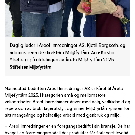
Daglig leder i Areol Innredninger AS, Kjetil Bergseth, og
administrerende direktør i Miljøfyrtårn, Ann-Kristin
Ytreberg, på utdelingen av Årets Miljøfyrtårn 2025.
Stiftelsen Miljøfyrtårn
Nannestad-bedriften Areol Innredninger AS er kåret til Årets
Miljøfyrtårn 2025, i kategorien små og mellomstore
virksomheter. Areol Innredninger driver med salg, vedlikehold og
reperasjon av brukt lagerutstyr, og vinner Miljøfyrtårn-prisen for
sitt mangeårige og helhetlige arbeid med gjenbruk og miljø.
– Areol Innredninger er en foregangsbedrift i sin bransje. De har
bygget en forretningsmodell der produkter får forlenget levetid.