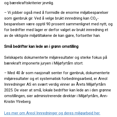
og bærekraftskriterier jevnlig.
– Vi jobber også med å formidle de enorme miljøbesparelser
som gjenbruk gir. Ved å velge brukt innredning kan CO₂-
besparelsen være opptil 90 prosent sammenlignet med nytt, og
for bedrifter med lager er derfor valget av brukt innredning et
av de viktigste miljøtiltakene de kan gjøre, fortsetter han.
Små bedrifter kan lede an i grønn omstilling
Selskapets dokumenterte miljøresultater og sterke fokus på
bærekraft imponerte juryen i Miljøfyrtårn stort.
– Med 40 år som nasjonalt senter for gjenbruk, dokumenterte
miljøresultater og et systematisk forbedringsarbeid, er Areol
Innredninger AS en svært verdig vinner av Årets Miljøfyrtårn
2025. De viser at små, lokale bedrifter kan lede an i den grønne
omstillingen, sier administrerende direktør i Miljøfyrtårn, Ann-
Kristin Ytreberg.
Les mer om Areol Innredninger og deres miljøarbeid her.