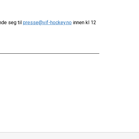
de seg til
presse@vif-hockey.no
innen kl 12