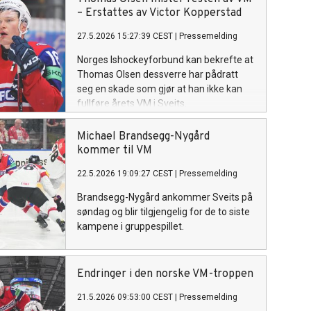
– Erstattes av Victor Kopperstad
27.5.2026 15:27:39 CEST
|
Pressemelding
Norges Ishockeyforbund kan bekrefte at
Thomas Olsen dessverre har pådratt
seg en skade som gjør at han ikke kan
fullføre årets VM i Sveits.
Michael Brandsegg-Nygård
kommer til VM
22.5.2026 19:09:27 CEST
|
Pressemelding
Brandsegg-Nygård ankommer Sveits på
søndag og blir tilgjengelig for de to siste
kampene i gruppespillet.
Endringer i den norske VM-troppen
21.5.2026 09:53:00 CEST
|
Pressemelding