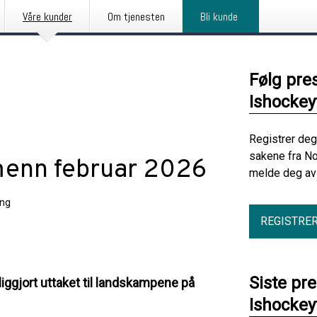
Våre kunder
Om tjenesten
Bli kunde
Følg pre
Ishocke
Registrer deg
sakene fra No
menn februar 2026
melde deg av 
ing
REGISTRE
Siste pr
iggjort uttaket til landskampene på
Ishocke