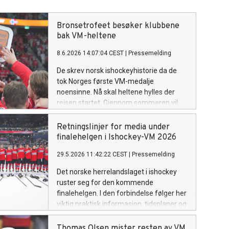
Bronsetrofeet besøker klubbene
bak VM-heltene
8.6.2026 14:07:04 CEST
|
Pressemelding
De skrev norsk ishockeyhistorie da de
tok Norges første VM-medalje
noensinne. Nå skal heltene hylles der
reisen startet. Gjennom sommeren vil
spillere fra det norske bronselaget og
det historiske VM-trofeet besøke en
Retningslinjer for media under
rekke klubber og lokalmiljøer.
finalehelgen i Ishockey-VM 2026
29.5.2026 11:42:22 CEST
|
Pressemelding
Det norske herrelandslaget i ishockey
ruster seg for den kommende
finalehelgen. I den forbindelse følger her
viktig praktisk informasjon, tidsplaner og
retningslinjer for media.
Thomas Olsen mister resten av VM