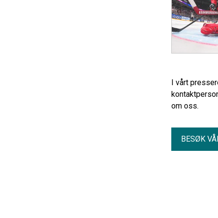
I vårt presse
kontaktperson
om oss.
BESØK VÅ