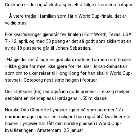
Gulliksen er det også ekstra spesielt å følge i familiens fotspor.
– Å være tredje i familien som får ri World Cup-finale, det er
veldig stas.
Fire kvalifiseringer gjenstår før finalen i Fort Worth, Texas, USA
7.- 12. april, og med 53 poeng er det så godt som sikkert at en
av de 18 plassene går til Johan-Sebastian.
-Nå gjelder det å lage en god plan, matche formen mot finalen
– ikke gjøre for mye, ikke gjøre for lite, sier Johan-Sebastian
som om to uker reiser til Hong Kong før han skal ri World Cup-
stevnet i Gøteborg nest siste helgen i februar.
Geir Gulliksen (66) red også inn gode premier i Leipzig i helgen,
deriblant en niendeplass i lørdagens 1,55 m klasse.
Norske Oda Charlotte Lyngvær ligger nå som nummer 17 i
sammendraget og har en mulighet hun også til å kvalifisere til
finalen. Lyngvær har fått den norske plassen i World Cup-
kvalifiseringen i Amsterdam 25. januar.