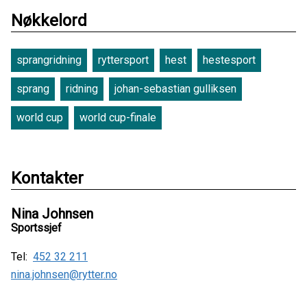
Nøkkelord
sprangridning
ryttersport
hest
hestesport
sprang
ridning
johan-sebastian gulliksen
world cup
world cup-finale
Kontakter
Nina Johnsen
Sportssjef
Tel:
452 32 211
nina.johnsen@rytter.no