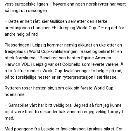
vest-europeiske ligaen – høyere enn noen norsk rytter har vært
så langt ut i sesongen.
– Dette er helt rått, sier Gulliksen selv etter den sterke
prestasjonen i Longines FEI Jumping World Cup ™ – og det for
andre helg på rad.
Plasseringen i Leipzig kommer nemlig akkurat en uke etter en
tredjeplass i World Cup-kvalifiseringen i Basel og bekrefter en
sterk formkurve. I Basel red han hesten Equine America
Harwich VDL, i Leipzig var det Colonello som leverte varene. Å
ri to feilfrie runder i World Cup-kvalifiseringer to helger på rad,
på to forskjellige hester, er en rytterprestasjon i særklasse.
Rytteren roser hesten sin, som gikk sin første World Cup
noensinne.
– Samspillet vårt har blitt veldig bra. Jeg red så fort jeg kunne,
og å være bare to sekunder bak vinneren er jeg veldig fornøyd
med.
Med poengene fra Leipzig er finaleplassen i praksis sikret. For