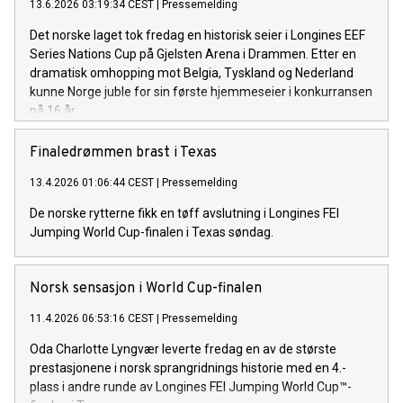
13.6.2026 03:19:34 CEST
|
Pressemelding
Det norske laget tok fredag en historisk seier i Longines EEF
Series Nations Cup på Gjelsten Arena i Drammen. Etter en
dramatisk omhopping mot Belgia, Tyskland og Nederland
kunne Norge juble for sin første hjemmeseier i konkurransen
på 16 år.
Finaledrømmen brast i Texas
13.4.2026 01:06:44 CEST
|
Pressemelding
De norske rytterne fikk en tøff avslutning i Longines FEI
Jumping World Cup-finalen i Texas søndag.
Norsk sensasjon i World Cup-finalen
11.4.2026 06:53:16 CEST
|
Pressemelding
Oda Charlotte Lyngvær leverte fredag en av de største
prestasjonene i norsk sprangridnings historie med en 4.-
plass i andre runde av Longines FEI Jumping World Cup™-