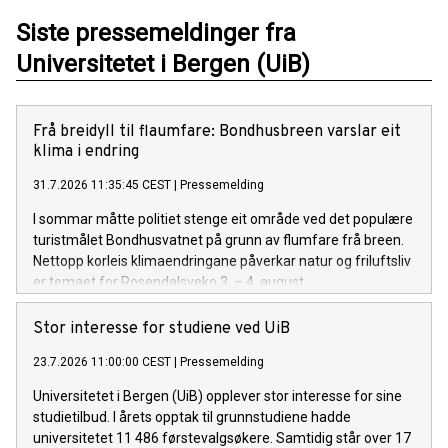
Siste pressemeldinger fra
Universitetet i Bergen (UiB)
Frå breidyll til flaumfare: Bondhusbreen varslar eit
klima i endring
31.7.2026 11:35:45 CEST
|
Pressemelding
I sommar måtte politiet stenge eit område ved det populære
turistmålet Bondhusvatnet på grunn av flumfare frå breen.
Nettopp korleis klimaendringane påverkar natur og friluftsliv
er temaet for Rosendalsveko 3. – 4. august.
Stor interesse for studiene ved UiB
23.7.2026 11:00:00 CEST
|
Pressemelding
Universitetet i Bergen (UiB) opplever stor interesse for sine
studietilbud. I årets opptak til grunnstudiene hadde
universitetet 11 486 førstevalgsøkere. Samtidig står over 17