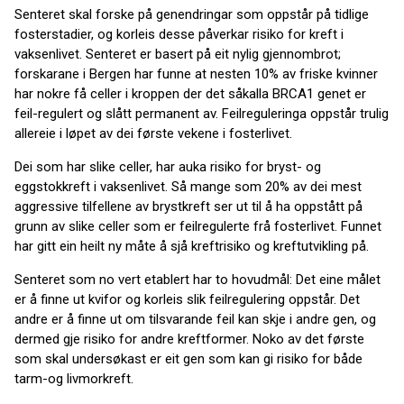
Senteret skal forske på genendringar som oppstår på tidlige
fosterstadier, og korleis desse påverkar risiko for kreft i
vaksenlivet. Senteret er basert på eit nylig gjennombrot;
forskarane i Bergen har funne at nesten 10% av friske kvinner
har nokre få celler i kroppen der det såkalla BRCA1 genet er
feil-regulert og slått permanent av. Feilreguleringa oppstår trulig
allereie i løpet av dei første vekene i fosterlivet.
Dei som har slike celler, har auka risiko for bryst- og
eggstokkreft i vaksenlivet. Så mange som 20% av dei mest
aggressive tilfellene av brystkreft ser ut til å ha oppstått på
grunn av slike celler som er feilregulerte frå fosterlivet. Funnet
har gitt ein heilt ny måte å sjå kreftrisiko og kreftutvikling på.
Senteret som no vert etablert har to hovudmål: Det eine målet
er å finne ut kvifor og korleis slik feilregulering oppstår. Det
andre er å finne ut om tilsvarande feil kan skje i andre gen, og
dermed gje risiko for andre kreftformer. Noko av det første
som skal undersøkast er eit gen som kan gi risiko for både
tarm-og livmorkreft.