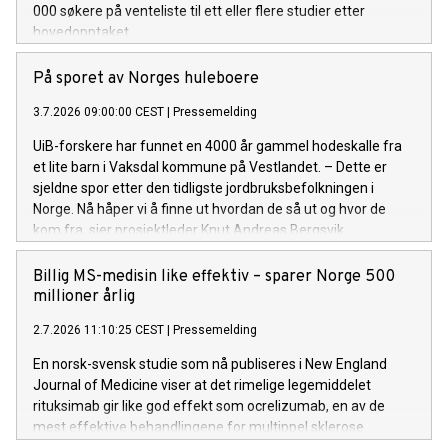
000 søkere på venteliste til ett eller flere studier etter
hovedopptaket.
På sporet av Norges huleboere
3.7.2026 09:00:00 CEST
|
Pressemelding
UiB-forskere har funnet en 4000 år gammel hodeskalle fra
et lite barn i Vaksdal kommune på Vestlandet. – Dette er
sjeldne spor etter den tidligste jordbruksbefolkningen i
Norge. Nå håper vi å finne ut hvordan de så ut og hvor de
kom fra, sier prosjektleder Knut Andreas Bergsvik.
Billig MS-medisin like effektiv – sparer Norge 500
millioner årlig
2.7.2026 11:10:25 CEST
|
Pressemelding
En norsk-svensk studie som nå publiseres i New England
Journal of Medicine viser at det rimelige legemiddelet
rituksimab gir like god effekt som ocrelizumab, en av de
mest effektive behandlingene for multippel sklerose.