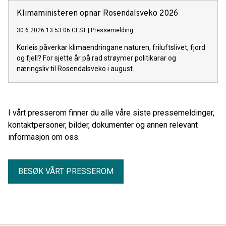
Samtidig sparer bruk av rituksimab det norske helsevesenet
rundt 500 millioner kroner hvert år.
Klimaministeren opnar Rosendalsveko 2026
30.6.2026 13:53:06 CEST
|
Pressemelding
Korleis påverkar klimaendringane naturen, friluftslivet, fjord
og fjell? For sjette år på rad strøymer politikarar og
næringsliv til Rosendalsveko i august.
I vårt presserom finner du alle våre siste pressemeldinger,
kontaktpersoner, bilder, dokumenter og annen relevant
informasjon om oss.
BESØK VÅRT PRESSEROM