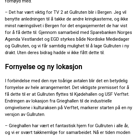
fornøyd med.
– Det har vært viktig for TV 2 at Gullruten blir i Bergen. Jeg vil
benytte anledningen til å takke de andre kringkasterne, og ikke
minst næringslivet i Bergen for det engasjementet de har vist
for å få dette til. Gjennom samarbeid med Sparebanken Norges
Agenda Vestlandet og EGD styrkes både Nordiske Mediedager
og Gullruten, og vi får samtidig mulighet til å lage Gullruten i ny
drakt. Uten deres bidrag hadde vi ikke fått dette til.
Fornyelse og ny lokasjon
I forbindelse med den nye toårige avtalen blir det en betydelig
fornyelse av hele arrangementet. Det viktigste premisset for å
få dette til er at Gullruten flyttes til Kjødehallen og
USF
Verftet.
Endringen av lokasjon fra Grieghallen til de industrielle
omgivelsene i kulturaksen på Verftet, markerer starten på en ny
versjon av Gullruten.
– Grieghallen har vært et fantastisk hjem for Gullruten i alle år,
og vi er svært takknemlige for samarbeidet. Nå er tiden moden