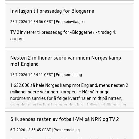
Invitasjon til pressedag for Bloggerne
23.7.2026 10:34:56 CEST
|
Presseinvitasjon
TV 2 inviterer til pressedag for «Bloggerne» - tirsdag 4.
august.
Nesten 2 millioner seere var innom Norges kamp
mot England
13.7.2026 10:54:11 CEST
|
Pressemelding
1.632.000 så hele Norges kamp mot England, mens nesten 2
millioner seere var innom kampen. – Når så mange
nordmenn samles for å følge kvartfinalen midt på natten,
viser det at vi fortsatt trenger de store, felles leirbålene, sier
TV 2-sjef Olav T. Sandnes.
Slik sendes resten av fotball-VM på NRK og TV 2
6.7.2026 13:55:45 CEST
|
Pressemelding