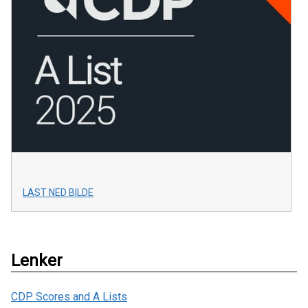
LAST NED BILDE
Lenker
CDP Scores and A Lists