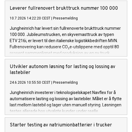
Leverer fullrenovert brukttruck nummer 100 000
10.7.2026 14:22:20 CEST
|
Pressemelding
Jungheinrich har levert sin fullrenoverte brukttruck nummer
100 000. Jubileumstrucken, en skyvemasttruck av typen
ETV 216i, er levert til den italienske logistikkbedriften MVN.
Fullrenovering kan redusere CO₂e-utslippene med opptil 80
prosent sammenlignet med produksjon av en ny truck.
Utvikler autonom løsning for lasting og lossing av
lastebiler
24.6.2026 10:55:50 CEST
|
Pressemelding
Jungheinrich investerer i teknologiselskapet Navflex for å
automatisere lasting og lossing av lastebiler. Målet er å flytte
last mellom lastebil og lager uten manuell styring. Løsningen
testes allerede hos utvalgte kunder under reelle
driftsforhold.
Starter testing av natriumionbatterier i trucker