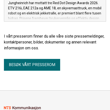
Jungheinrich har mottatt tre Red Dot Design Awards 2026.
ETV 216i, EAE 212a og AME 18, en skyvemasttruck, en mobil
robot og en elektrisk jekketralle, er premiert blant flere tusen
bidrag. Prisene fremhever brukervennlig og effektiv design
for materialhåndtering i lager og internlogistikk.
I vårt presserom finner du alle våre siste pressemeldinger,
kontaktpersoner, bilder, dokumenter og annen relevant
informasjon om oss.
BESØK VÅRT PRESSEROM