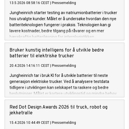
13.5.2026 08:58:16 CEST
|
Pressemelding
Jungheinrich starter testing av natriumionbatterier i trucker
hos utvalgte kunder. Målet er å undersøke hvordan den nye
batteriteknologien fungerer i praksis. Teknologien kan gi
lavere kostnader, bedre tilgang på råvarer og en mer
bærekraftig batteriløsning for internlogistikken.
Bruker kunstig intelligens for å utvikle bedre
batterier til elektriske trucker
20.4.2026 14:16:11 CEST
|
Pressemelding
Jungheinrich tar i bruk KI for å utvikle batterier til neste
generasjon elektriske trucker. Ved å analysere testdata
tidligere i utviklingen kan selskapet ta raskere og bedre
beslutninger. Målet er kortere utviklingstid og mindre behov
for testing.
Red Dot Design Awards 2026 til truck, robot og
jekketralle
15.4.2026 10:44:49 CEST
|
Pressemelding