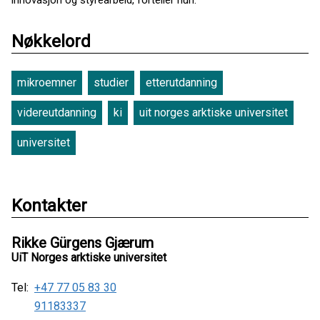
innovasjon og styrearbeid, forteller hun.
Nøkkelord
mikroemner
studier
etterutdanning
videreutdanning
ki
uit norges arktiske universitet
universitet
Kontakter
Rikke Gürgens Gjærum
UiT Norges arktiske universitet
Tel:
+47 77 05 83 30
91183337