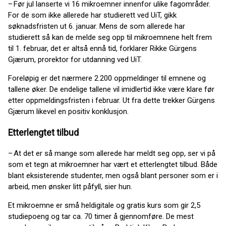
– Før jul lanserte vi 16 mikroemner innenfor ulike fagområder.
For de som ikke allerede har studierett ved UiT, gikk
søknadsfristen ut 6. januar. Mens de som allerede har
studierett så kan de melde seg opp til mikroemnene helt frem
til 1. februar, det er altså ennå tid, forklarer Rikke Gürgens
Gjærum, prorektor for utdanning ved UiT.
Foreløpig er det nærmere 2.200 oppmeldinger til emnene og
tallene øker. De endelige tallene vil imidlertid ikke være klare før
etter oppmeldingsfristen i februar. Ut fra dette trekker Gürgens
Gjærum likevel en positiv konklusjon.
Etterlengtet tilbud
– At det er så mange som allerede har meldt seg opp, ser vi på
som et tegn at mikroemner har vært et etterlengtet tilbud. Både
blant eksisterende studenter, men også blant personer som er i
arbeid, men ønsker litt påfyll, sier hun.
Et mikroemne er små heldigitale og gratis kurs som gir 2,5
studiepoeng og tar ca. 70 timer å gjennomføre. De mest