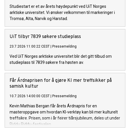
Studiestart er et av årets høydepunkt ved UiT Norges
arktiske universitet. Vi ønsker velkommen til markeringer i
Tromsø, Alta, Narvik og Harstad.
UiT tilbyr 7839 søkere studieplass
23.7.2026 11:00:22 CEST
|
Pressemelding
Ved UiT Norges arktiske universitet blir det gitt tilbud om
studieplass til 7839 søkere fra høsten av.
Får Árdnaprisen for å gjøre KI mer treffsikker på
samisk kultur
10.7.2026 14:00:00 CEST
|
Pressemelding
Kevin Mathias Bergan får årets Árdnapris for en
masteroppgave om hvordan KI-verktøy kan bli mer kulturelt
treffsikre. Prisen, som i år feirer tiårsjubileum, deles ut under
Riddu Riđđu-festivalen.