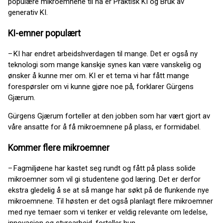
populære mikroemnene til nå er Praktisk KI og Bruk av
generativ KI.
KI-emner populært
– KI har endret arbeidshverdagen til mange. Det er også ny
teknologi som mange kanskje synes kan være vanskelig og
ønsker å kunne mer om. KI er et tema vi har fått mange
forespørsler om vi kunne gjøre noe på, forklarer Gürgens
Gjærum.
Gürgens Gjærum forteller at den jobben som har vært gjort av
våre ansatte for å få mikroemnene på plass, er formidabel.
Kommer flere mikroemner
– Fagmiljøene har kastet seg rundt og fått på plass solide
mikroemner som vil gi studentene god læring. Det er derfor
ekstra gledelig å se at så mange har søkt på de flunkende nye
mikroemnene. Til høsten er det også planlagt flere mikroemner
med nye temaer som vi tenker er veldig relevante om ledelse,