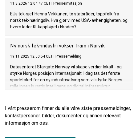
11.3.2026 12:04:47 CET
|
Presseinvitasjon
EUs tek-sjef Henna Virkkunen, to statsråder, toppfolk fra
norsk tek-næringsliv. Hva gjør vi med USA-avhengigheten, og
hvem leder KI-kappløpet i Nroden?
Ny norsk tek-industri vokser fram i Narvik
19.11.2025 12:50:54 CET
|
Pressemelding
Datasenteret Stargate Norway vil skape verdier lokalt - og
styrke Norges posisjon internasjonalt. I dag tas det første
spadetaket for en ny industrisatsing som vil styrke Norges
rolle innen kunstig intelligens og digital infrastruktur.
I vårt presserom finner du alle våre siste pressemeldinger,
kontaktpersoner, bilder, dokumenter og annen relevant
informasjon om oss.