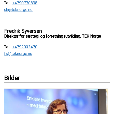
Tel:
+4790770898
ch@teknorge.no
Fredrik Syversen
Direktør for strategi og forretningsutvikling, TEK Norge
Tel:
+4792032470
fs@teknorge.no
Bilder