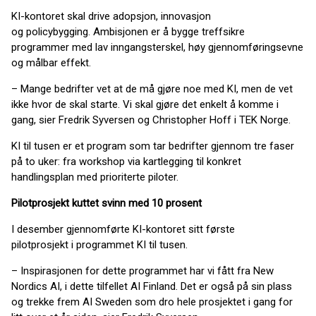
KI-kontoret skal drive adopsjon, innovasjon
og policybygging. Ambisjonen er å bygge treffsikre
programmer med lav inngangsterskel, høy gjennomføringsevne
og målbar effekt.
– Mange bedrifter vet at de må gjøre noe med KI, men de vet
ikke hvor de skal starte. Vi skal gjøre det enkelt å komme i
gang, sier Fredrik Syversen og Christopher Hoff i TEK Norge.
KI til tusen er et program som tar bedrifter gjennom tre faser
på to uker: fra workshop via kartlegging til konkret
handlingsplan med prioriterte piloter.
Pilotprosjekt kuttet svinn med 10 prosent
I desember gjennomførte KI-kontoret sitt første
pilotprosjekt i programmet KI til tusen.
– Inspirasjonen for dette programmet har vi fått fra New
Nordics AI, i dette tilfellet AI Finland. Det er også på sin plass
og trekke frem AI Sweden som dro hele prosjektet i gang for