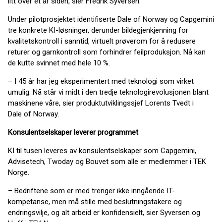
litt over et år siden, sier Fredrik Syversen.
Under pilotprosjektet identifiserte Dale of Norway og Capgemini
tre konkrete KI-løsninger, derunder bildegjenkjenning for
kvalitetskontroll i sanntid, virtuelt prøverom for å redusere
returer og garnkontroll som forhindrer feilproduksjon. Nå kan
de kutte svinnet med hele 10 %.
– I 45 år har jeg eksperimentert med teknologi som virket
umulig. Nå står vi midt i den tredje teknologirevolusjonen blant
maskinene våre, sier produktutviklingssjef Lorents Tvedt i
Dale of Norway.
Konsulentselskaper leverer programmet
KI til tusen leveres av konsulentselskaper som Capgemini,
Advisetech, Twoday og Bouvet som alle er medlemmer i TEK
Norge.
– Bedriftene som er med trenger ikke inngående IT-
kompetanse, men må stille med beslutningstakere og
endringsvilje, og alt arbeid er konfidensielt, sier Syversen og