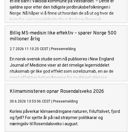
et lite barn i Vaksdal kommune på Vestlandet. – Dette er
sjeldne spor etter den tidligste jordbruksbefolkningen i
Norge. Nå håper vi å finne ut hvordan de så ut og hvor de
kom fra, sier prosjektleder Knut Andreas Bergsvik.
Billig MS-medisin like effektiv – sparer Norge 500
millioner årlig
2.7.2026 11:10:25 CEST
|
Pressemelding
En norsk-svensk studie som nå publiseres i New England
Journal of Medicine viser at det rimelige legemiddelet
rituksimab gir like god effekt som ocrelizumab, en av de
mest effektive behandlingene for multippel sklerose.
Samtidig sparer bruk av rituksimab det norske helsevesenet
rundt 500 millioner kroner hvert år.
Klimaministeren opnar Rosendalsveko 2026
30.6.2026 13:53:06 CEST
|
Pressemelding
Korleis påverkar klimaendringane naturen, friluftslivet, fjord
og fjell? For sjette år på rad strøymer politikarar og
næringsliv til Rosendalsveko i august.