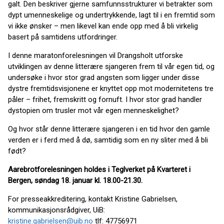
galt. Den beskriver gjerne samfunnsstrukturer vi betrakter som
dypt umenneskelige og undertrykkende, lagt til i en fremtid som
vi ikke ønsker – men likevel kan ende opp med å bli virkelig
basert på samtidens utfordringer.
I denne maratonforelesningen vil Drangsholt utforske
utviklingen av denne litterære sjangeren frem til vår egen tid, og
undersøke i hvor stor grad angsten som ligger under disse
dystre fremtidsvisjonene er knyttet opp mot modernitetens tre
påler – frihet, fremskritt og fornuft. I hvor stor grad handler
dystopien om trusler mot vår egen menneskelighet?
Og hvor står denne litterære sjangeren i en tid hvor den gamle
verden er i ferd med å dø, samtidig som en ny sliter med å bli
født?
Aarebrotforelesningen holdes i Teglverket på Kvarteret i
Bergen, søndag 18. januar kl. 18.00-21.30.
For presseakkreditering, kontakt Kristine Gabrielsen,
kommunikasjonsrådgiver, UiB:
kristine.gabrielsen@uib.no
tlf: 47756971