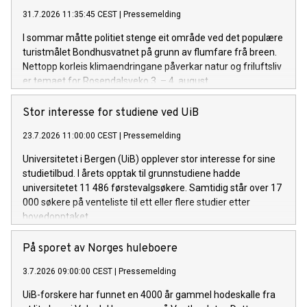
31.7.2026 11:35:45 CEST
|
Pressemelding
I sommar måtte politiet stenge eit område ved det populære
turistmålet Bondhusvatnet på grunn av flumfare frå breen.
Nettopp korleis klimaendringane påverkar natur og friluftsliv
er temaet for Rosendalsveko 3. – 4. august.
Stor interesse for studiene ved UiB
23.7.2026 11:00:00 CEST
|
Pressemelding
Universitetet i Bergen (UiB) opplever stor interesse for sine
studietilbud. I årets opptak til grunnstudiene hadde
universitetet 11 486 førstevalgsøkere. Samtidig står over 17
000 søkere på venteliste til ett eller flere studier etter
hovedopptaket.
På sporet av Norges huleboere
3.7.2026 09:00:00 CEST
|
Pressemelding
UiB-forskere har funnet en 4000 år gammel hodeskalle fra