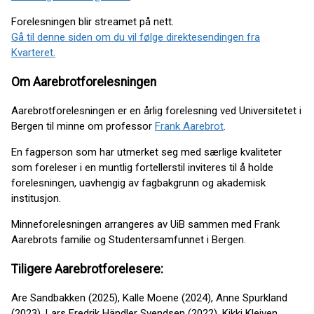
Forelesningen blir streamet på nett.
Gå til denne siden om du vil følge direktesendingen fra
Kvarteret.
Om Aarebrotforelesningen
Aarebrotforelesningen er en årlig forelesning ved Universitetet i
Bergen til minne om professor
Frank Aarebrot
.
En fagperson som har utmerket seg med særlige kvaliteter
som foreleser i en muntlig fortellerstil inviteres til å holde
forelesningen, uavhengig av fagbakgrunn og akademisk
institusjon.
Minneforelesningen arrangeres av UiB sammen med Frank
Aarebrots familie og Studentersamfunnet i Bergen.
Tiligere Aarebrotforelesere:
Are Sandbakken (2025), Kalle Moene (2024), Anne Spurkland
(2023), Lars Fredrik Händler Svendsen (2022), Kikki Kleiven