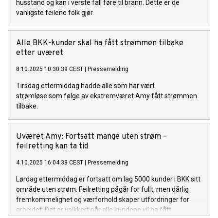
husstand og kan i verste fall føre til brann. Dette er de
vanligste feilene folk gjør.
Alle BKK-kunder skal ha fått strømmen tilbake
etter uværet
8.10.2025 10:30:39 CEST
|
Pressemelding
Tirsdag ettermiddag hadde alle som har vært
strømløse som følge av ekstremværet Amy fått strømmen
tilbake.
Uværet Amy: Fortsatt mange uten strøm –
feilretting kan ta tid
4.10.2025 16:04:38 CEST
|
Pressemelding
Lørdag ettermiddag er fortsatt om lag 5000 kunder i BKK sitt
område uten strøm. Feilretting pågår for fullt, men dårlig
fremkommelighet og værforhold skaper utfordringer for
arbeidet. Det er usikkert når alle kundene vil ha fått