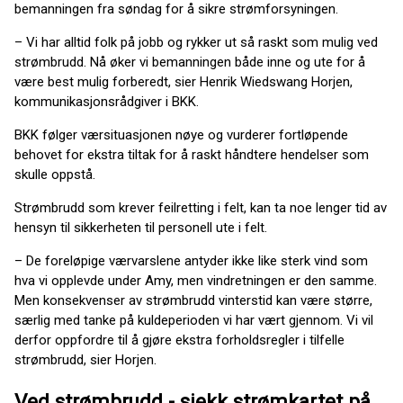
bemanningen fra søndag for å sikre strømforsyningen.
– Vi har alltid folk på jobb og rykker ut så raskt som mulig ved
strømbrudd. Nå øker vi bemanningen både inne og ute for å
være best mulig forberedt, sier Henrik Wiedswang Horjen,
kommunikasjonsrådgiver i BKK.
BKK følger værsituasjonen nøye og vurderer fortløpende
behovet for ekstra tiltak for å raskt håndtere hendelser som
skulle oppstå.
Strømbrudd som krever feilretting i felt, kan ta noe lenger tid av
hensyn til sikkerheten til personell ute i felt.
– De foreløpige værvarslene antyder ikke like sterk vind som
hva vi opplevde under Amy, men vindretningen er den samme.
Men konsekvenser av strømbrudd vinterstid kan være større,
særlig med tanke på kuldeperioden vi har vært gjennom. Vi vil
derfor oppfordre til å gjøre ekstra forholdsregler i tilfelle
strømbrudd, sier Horjen.
Ved strømbrudd - sjekk strømkartet på