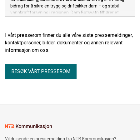
bidrag for å sikre en trygg og driftsikker dam – og stabil
vannkraftforsyning i regionen. Dam Botsvatn tilhører et
sentralt regulerings- og inntaksmagasin i Otravassdraget.
I vårt presserom finner du alle våre siste pressemeldinger,
kontaktpersoner, bilder, dokumenter og annen relevant
informasjon om oss.
BESØK VÅRT PRESSEROM
Vil du sende en pressemelding fra NTB Kommunikasjon?