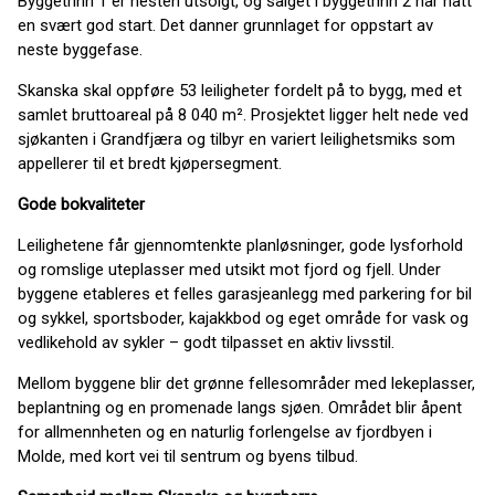
Byggetrinn 1 er nesten utsolgt, og salget i byggetrinn 2 har hatt
en svært god start. Det danner grunnlaget for oppstart av
neste byggefase.
Skanska skal oppføre 53 leiligheter fordelt på to bygg, med et
samlet bruttoareal på 8 040 m². Prosjektet ligger helt nede ved
sjøkanten i Grandfjæra og tilbyr en variert leilighetsmiks som
appellerer til et bredt kjøpersegment.
Gode bokvaliteter
Leilighetene får gjennomtenkte planløsninger, gode lysforhold
og romslige uteplasser med utsikt mot fjord og fjell. Under
byggene etableres et felles garasjeanlegg med parkering for bil
og sykkel, sportsboder, kajakkbod og eget område for vask og
vedlikehold av sykler – godt tilpasset en aktiv livsstil.
Mellom byggene blir det grønne fellesområder med lekeplasser,
beplantning og en promenade langs sjøen. Området blir åpent
for allmennheten og en naturlig forlengelse av fjordbyen i
Molde, med kort vei til sentrum og byens tilbud.