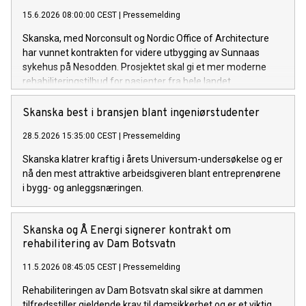
15.6.2026 08:00:00 CEST
|
Pressemelding
Skanska, med Norconsult og Nordic Office of Architecture
har vunnet kontrakten for videre utbygging av Sunnaas
sykehus på Nesodden. Prosjektet skal gi et mer moderne
rehabiliteringstilbud for pasienter fra hele landet.
Skanska best i bransjen blant ingeniørstudenter
28.5.2026 15:35:00 CEST
|
Pressemelding
Skanska klatrer kraftig i årets Universum-undersøkelse og er
nå den mest attraktive arbeidsgiveren blant entreprenørene
i bygg- og anleggsnæringen.
Skanska og Å Energi signerer kontrakt om
rehabilitering av Dam Botsvatn
11.5.2026 08:45:05 CEST
|
Pressemelding
Rehabiliteringen av Dam Botsvatn skal sikre at dammen
tilfredsstiller gjeldende krav til damsikkerhet og er et viktig