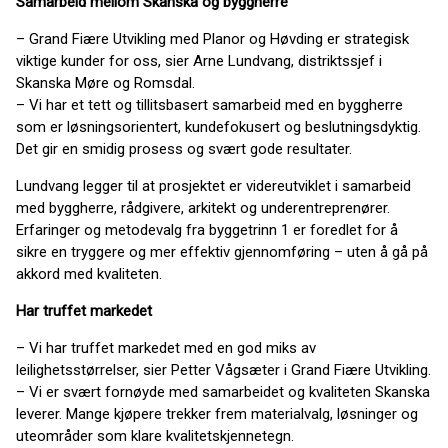
Samarbeid mellom Skanska og byggherre
– Grand Fiære Utvikling med Planor og Høvding er strategisk
viktige kunder for oss, sier Arne Lundvang, distriktssjef i
Skanska Møre og Romsdal.
– Vi har et tett og tillitsbasert samarbeid med en byggherre
som er løsningsorientert, kundefokusert og beslutningsdyktig.
Det gir en smidig prosess og svært gode resultater.
Lundvang legger til at prosjektet er videreutviklet i samarbeid
med byggherre, rådgivere, arkitekt og underentreprenører.
Erfaringer og metodevalg fra byggetrinn 1 er foredlet for å
sikre en tryggere og mer effektiv gjennomføring – uten å gå på
akkord med kvaliteten.
Har truffet markedet
– Vi har truffet markedet med en god miks av
leilighetsstørrelser, sier Petter Vågsæter i Grand Fiære Utvikling.
– Vi er svært fornøyde med samarbeidet og kvaliteten Skanska
leverer. Mange kjøpere trekker frem materialvalg, løsninger og
uteområder som klare kvalitetskjennetegn.