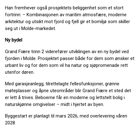
Han fremhever også prosjektets beliggenhet som et stort
fortrinn: – Kombinasjonen av maritim atmosfære, moderne
arkitektur og utsikt mot fjord og fjell gir et bomiljø som skiller
seg ut i Molde-markedet.
Ny bydel
Grand Fiære trinn 2 viderefører utviklingen av en ny bydel ved
fjorden i Molde. Prosjektet passer både for dem som ønsker et
urbant liv og for dem som vil ha natur og sjøpromenade rett
utenfor døren.
Med garasjeanlegg, tilrettelagte fellesfunksjoner, grønne
møteplasser og åpne uteområder blir Grand Fiære et sted det
er lett å trives. Beboerne får en moderne og lettstelt bolig i
naturskjønne omgivelser – midt i hjertet av byen.
Byggestart er planlagt til mars 2026, med overlevering våren
2028.