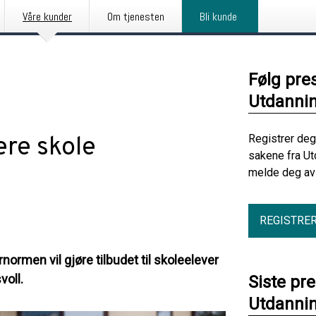
Våre kunder
Om tjenesten
Bli kunde
Følg pre
Utdanni
ere skole
Registrer deg
sakene fra Ut
melde deg av 
REGISTRE
men vil gjøre tilbudet til skoleelever
voll.
Siste pr
Utdanni