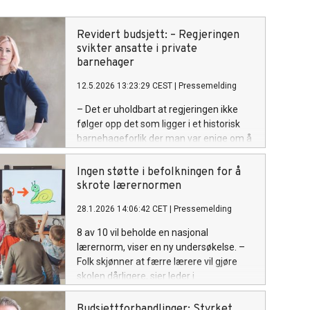
Revidert budsjett: – Regjeringen
svikter ansatte i private
barnehager
12.5.2026 13:23:29 CEST
|
Pressemelding
– Det er uholdbart at regjeringen ikke
følger opp det som ligger i et historisk
barnehageforlik der man var enige om å
finansiere pensjon til ansatte i private
barnehager, sier nestleder Ann Mari Milo
Ingen støtte i befolkningen for å
Lorentzen i Utdanningsforbundet.
skrote lærernormen
28.1.2026 14:06:42 CET
|
Pressemelding
8 av 10 vil beholde en nasjonal
lærernorm, viser en ny undersøkelse. –
Folk skjønner at færre lærere vil gjøre
skolen dårligere, sier leder i
Utdanningsforbundet Geir Røsvoll.
Budsjettforhandlinger: Styrket