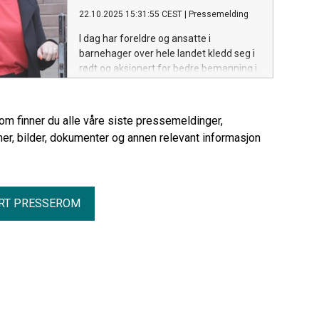
22.10.2025 15:31:55 CEST
|
Pressemelding
I dag har foreldre og ansatte i
barnehager over hele landet kledd seg i
rødt og aksjonert for bedre bemanning i
barnehagene. Utdanningsforbundet
støtter kravet og ber Stortinget om en
milliard kroner ekstra som kan bedre
rom finner du alle våre siste pressemeldinger,
bemanningen.
er, bilder, dokumenter og annen relevant informasjon
RT PRESSEROM