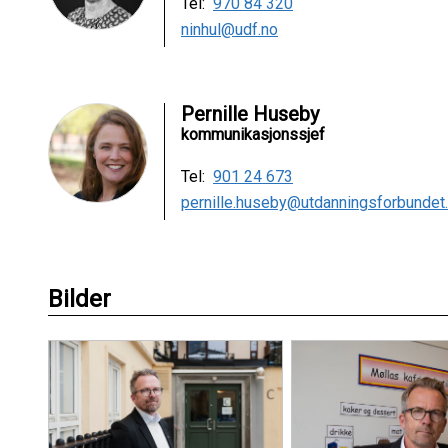
Tel:
970 84 320
ninhul@udf.no
Pernille Huseby
kommunikasjonssjef
Tel:
901 24 673
pernille.huseby@utdanningsforbundet
Bilder