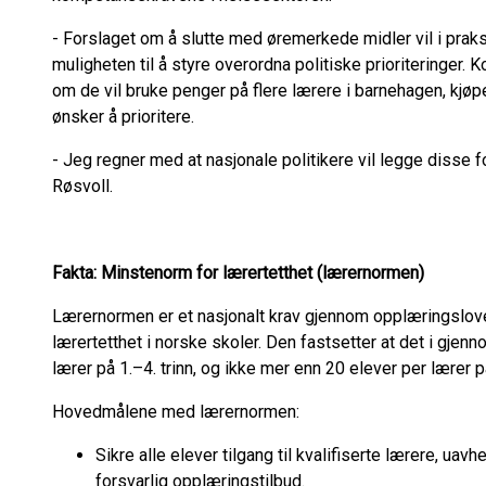
- Forslaget om å slutte med øremerkede midler vil i praksi
muligheten til å styre overordna politiske prioriteringer.
om de vil bruke penger på flere lærere i barnehagen, kjøpe
ønsker å prioritere.
- Jeg regner med at nasjonale politikere vil legge disse 
Røsvoll.
Fakta:
Minstenorm for lærertetthet (lærernormen)
Lærernormen er et nasjonalt krav gjennom opplæringslov
lærertetthet i norske skoler. Den fastsetter at det i gjen
lærer på 1.–4. trinn, og ikke mer enn 20 elever per lærer på
Hovedmålene med lærernormen:
Sikre alle elever tilgang til kvalifiserte lærere, uavhe
forsvarlig opplæringstilbud.