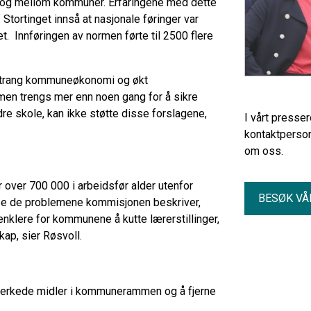
er og mellom kommuner. Erfaringene med dette
. Stortinget innså at nasjonale føringer var
et. Innføringen av normen førte til 2500 flere
rt trang kommuneøkonomi og økt
en trengs mer enn noen gang for å sikre
dre skole, kan ikke støtte disse forslagene,
I vårt presse
kontaktperson
om oss.
år over 700 000 i arbeidsfør alder utenfor
BESØK VÅ
 løse de problemene kommisjonen beskriver,
nklere for kommunene å kutte lærerstillinger,
kap, sier Røsvoll.
merkede midler i kommunerammen og å fjerne