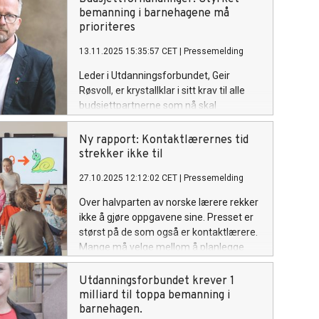
bemanning i barnehagene må
prioriteres
13.11.2025 15:35:57 CET
|
Pressemelding
Leder i Utdanningsforbundet, Geir
Røsvoll, er krystallklar i sitt krav til alle
budsjettpartnerne som nå skal
forhandle og lage budsjett for neste år:
Bemanningskrisen i barnehagene må
Ny rapport: Kontaktlærernes tid
stå aller øverst på prioriteringslista når
strekker ikke til
statsbudsjettet skal landes. Det er der
27.10.2025 12:12:02 CET
|
Pressemelding
utfordringene og behovene er størst.
Over halvparten av norske lærere rekker
ikke å gjøre oppgavene sine. Presset er
størst på de som også er kontaktlærere.
Mange må velge mellom å planlegge
undervisning eller følge opp elever viser
en ny rapport fra AFI.
Utdanningsforbundet krever 1
milliard til toppa bemanning i
barnehagen.