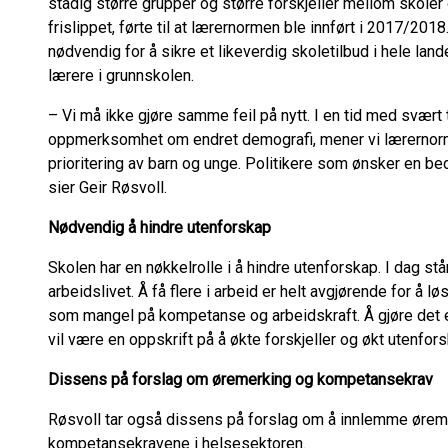
stadig større grupper og større forskjeller mellom skol
frislippet, førte til at lærernormen ble innført i 2017/2018
nødvendig for å sikre et likeverdig skoletilbud i hele land
lærere i grunnskolen.
– Vi må ikke gjøre samme feil på nytt. I en tid med svæ
oppmerksomhet om endret demografi, mener vi lærernorm
prioritering av barn og unge. Politikere som ønsker en be
sier Geir Røsvoll.
Nødvendig å hindre utenforskap
Skolen har en nøkkelrolle i å hindre utenforskap. I dag st
arbeidslivet. Å få flere i arbeid er helt avgjørende for å
som mangel på kompetanse og arbeidskraft. Å gjøre det e
vil være en oppskrift på å økte forskjeller og økt utenfors
Dissens på forslag om øremerking og kompetansekrav
Røsvoll tar også dissens på forslag om å innlemme øre
kompetansekravene i helsesektoren.