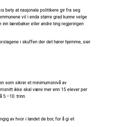
s bety at nasjonale politikere gir fra seg
 Kommunene vil i enda større grad kunne velge
 inn lærebøker eller andre ting regjeringen
forslagene i skuffen der det hører hjemme, sier
en som sikrer et minimumsnivå av
nomsnitt ikke skal være mer enn 15 elever per
 5.–10. trinn.
ngig av hvor i landet de bor, for å gi et