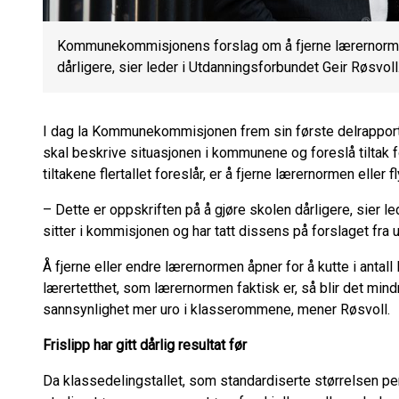
Kommunekommisjonens forslag om å fjerne lærernormen v
dårligere, sier leder i Utdanningsforbundet Geir Røsvoll
I dag la Kommunekommisjonen frem sin første delrapport
skal beskrive situasjonen i kommunene og foreslå tiltak for
tiltakene flertallet foreslår, er å fjerne lærernormen eller
– Dette er oppskriften på å gjøre skolen dårligere, sier l
sitter i kommisjonen og har tatt dissens på forslaget fra u
Å fjerne eller endre lærernormen åpner for å kutte i antal
lærertetthet, som lærernormen faktisk er, så blir det mindr
sannsynlighet mer uro i klasserommene, mener Røsvoll.
Frislipp har gitt dårlig resultat før
Da klassedelingstallet, som standardiserte størrelsen per 