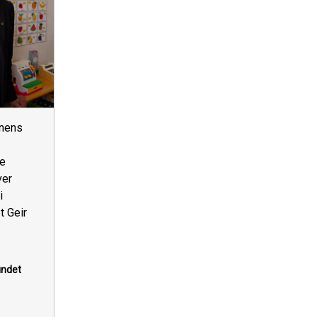
nens
re
ver
i
t Geir
undet