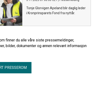
5.11.2025 07:00:00 CET
|
Pressemelding
Vil din kommune være med?
Tonje Glorvigen Apeland blir daglig leder
i Kronprinsparets Fond fra nyttår.
rom finner du alle våre siste pressemeldinger,
er, bilder, dokumenter og annen relevant informasjon
RT PRESSEROM