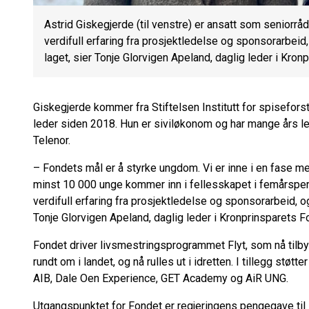
Astrid Giskegjerde (til venstre) er ansatt som seniorrå
verdifull erfaring fra prosjektledelse og sponsorarbeid,
laget, sier Tonje Glorvigen Apeland, daglig leder i Kron
Giskegjerde kommer fra Stiftelsen Institutt for spiseforsty
leder siden 2018. Hun er siviløkonom og har mange års le
Telenor.
– Fondets mål er å styrke ungdom. Vi er inne i en fase med
minst 10 000 unge kommer inn i fellesskapet i femårsperio
verdifull erfaring fra prosjektledelse og sponsorarbeid, og
Tonje Glorvigen Apeland, daglig leder i Kronprinsparets F
Fondet driver livsmestringsprogrammet Flyt, som nå tilb
rundt om i landet, og nå rulles ut i idretten. I tillegg støt
AIB, Dale Oen Experience, GET Academy og AiR UNG.
Utgangspunktet for Fondet er regjeringens pengegave til 