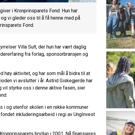
dgiver i Kronprinsparets Fond. Hun har
 og vi gleder oss til å få henne med på
prinsparets Fond.
rrelser Villa Sult, der hun har vært daglig
dererfaring fra forlag, sponsorbransjen og
 høy aktivitet, og har som mål å bidra til at
den vi avslutter i år. Astrid Giskegjerde har
 vil styrke oss i denne aktive fasen, sier
ond.
ys i og utenfor skolen i en rekke kommuner
ter fondet inkluderingsarbeid i regi av UngInvest
Kronprinsparets bryllup i 2001. Nå finansieres