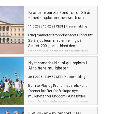
Kronprinsparets Fond feirer 25 år
– med ungdommene i sentrum
11.6.2026 10:02:22 CEST
|
Pressemelding
I dag markerer Kronprinsparets Fond sitt
25-årsjubileum med en feiring på
Slottet. 200 gjester, blant dem
ungdommer, partnere, prosjektledere,
styremedlemmer og ansatte gjennom
25 år, samles for å markere et kvart
Nytt samarbeid skal gi ungdom i
århundre med arbeid for unge
Alna flere muligheter
menneskers tilhørighet og deltakelse i
30.1.2026 11:59:50 CET
|
Pressemelding
samfunnet.
Born to Play og Kronprinsparets Fond
forener krefter for å skape nye
muligheter for ungdom i Alna bydel i
Oslo. Det blir både egne kurs for unge
ledere og innføring av det
kulturbyggende programmet Flyt Idrett i
Flyt virker – ny rapport viser