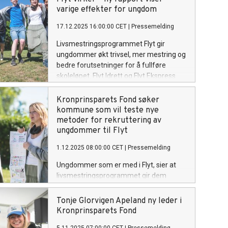
flere idrettslag i Alna.
varige effekter for ungdom
17.12.2025 16:00:00 CET
|
Pressemelding
Livsmestringsprogrammet Flyt gir
ungdommer økt trivsel, mer mestring og
bedre forutsetninger for å fullføre
skoleløpet. Flyt Idrett og Flyt Ekspress
kan bidra til å forebygge utenforskap
blant ungdom. Det viser en ny
Kronprinsparets Fond søker
sluttrapport fra NOVA ved OsloMet. Flyt-
kommune som vil teste nye
programmene er utviklet av
metoder for rekruttering av
Kronprinsparets Fond og bygger på
ungdommer til Flyt
styrkebaserte tilnærminger.
1.12.2025 08:00:00 CET
|
Pressemelding
Ungdommer som er med i Flyt, sier at
livsmestringsprogrammet gir dem
verktøy for å bygge gode relasjoner og
ta smarte valg. Flyt starter stadig flere
Tonje Glorvigen Apeland ny leder i
steder, og nå ønsker vi å teste ut nye
Kronprinsparets Fond
måter å rekruttere Flyt-ungdommer på.