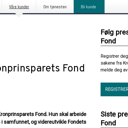
Våre kunder
Om tjenesten
Bli kunde
Følg pre
Fond
Registrer deg
sakene fra Kr
ronprinsparets Fond
melde deg av 
REGISTRE
Siste pr
Kronprinsparets Fond. Hun skal arbeide
i samfunnet, og videreutvikle Fondets
Fond