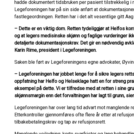
hadde dokumentert tidsbruken per pasient tilstrekkelig i 
Legeforeningen har på sin side anført at dokumentasjonen 
fastlegeordningen. Retten har i det alt vesentlige gitt Aa
– Dette er en viktig dom. Retten tydeliggjør at Helfos kont
og at legers medisinske skjønn og faglige vurderinger ikk
detaljerte dokumentasjonskrav. Det gir en nødvendig avkla
Karin Rime, president i Legeforeningen.
Saken ble ført av Legeforeningens egne advokater, Øyvi
– Legeforeningen har jobbet lenge for å sikre legers retts
oppfatning har Helfo og Helseklage hatt en for streng pra
eksempel på dette. Vi er tilfredse med at retten i sine gr
skjønnsmargin enn det forvaltningen har lagt til grunn, si
Legeforeningen har over lang tid advart mot manglende re
Etterkontroller gjennomføres ofte flere år etter at refusjon
tilbakebetalingskrav og tap av refusjonsrett.
Manglende veiledning, korte svarfrister og lang behandlin