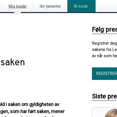
Våre kunder
Om tjenesten
Bli kunde
Følg pre
Registrer deg
sakene fra Le
av når som he
-saken
REGISTRE
Siste pr
old i saken om gyldigheten av
ngen, som har ført saken, mener