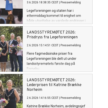
3.6.2026 18:38:35 CEST
|
Pressemelding
Legeforeningen og staten har i
ettermiddag kommet til enighet om
både utsettelse av varslede endringer i
basistilskuddet, samarbeid om
sykefraværstakster og den økonomiske
LANDSSTYREMØTET 2026:
rammen for årets takstoppgjør. Det
Prisdryss fra Legeforeningen
viktigste for fastlegene er at de
2.6.2026 15:14:51 CEST
|
Pressemelding
dramatiske endringene i basistilskuddet
fra 1. juli nå settes på vent.
Flere fagmedisinske priser fra
Legeforeningen ble delt ut under
landsstyremøtets første dag på
Fornebu.
LANDSSTYREMØTET 2026:
Lederprisen til Katrine Brække
Norheim
2.6.2026 14:16:55 CEST
|
Pressemelding
Katrine Brække Norheim, avdelingssjef