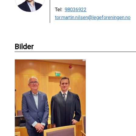
Tel:
98036922
tor.martin.nilsen@legeforeningen.no
Bilder