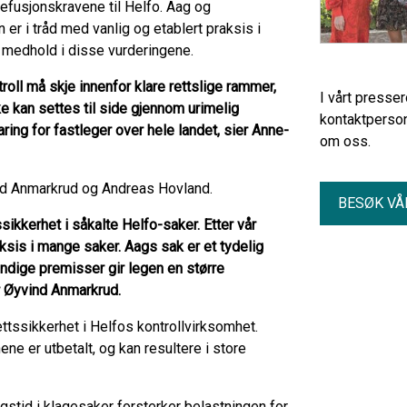
refusjonskravene til Helfo. Aag og
er i tråd med vanlig og etablert praksis i
g medhold i disse vurderingene.
roll må skje innenfor klare rettslige rammer,
I vårt presse
e kan settes til side gjennom urimelig
kontaktperson
ring for fastleger over hele landet, sier Anne-
om oss.
nd Anmarkrud og Andreas Hovland.
BESØK VÅ
sikkerhet i såkalte Helfo-saker. Etter vår
ksis i mange saker. Aags sak er et tydelig
undige premisser gir legen en større
er Øyvind Anmarkrud.
ttssikkerhet i Helfos kontrollvirksomhet.
ene er utbetalt, og kan resultere i store
gstid i klagesaker forsterker belastningen for