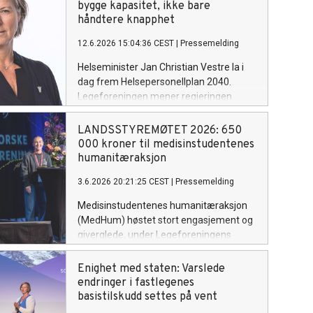
bygge kapasitet, ikke bare
håndtere knapphet
12.6.2026 15:04:36 CEST
|
Pressemelding
Helseminister Jan Christian Vestre la i
dag frem Helsepersonellplan 2040.
Legeforeningen mener regjeringen
peker på mange riktige utfordringer og
presenterer flere viktige tiltak for å sikre
LANDSSTYREMØTET 2026: 650
fremtidens helsetjeneste. Samtidig må
000 kroner til medisinstudentenes
planen følges opp med en enda sterkere
humanitæraksjon
satsing på grunnutdanning,
3.6.2026 20:21:25 CEST
|
Pressemelding
spesialistutdanning og kapasitet.
Medisinstudentenes humanitæraksjon
(MedHum) høstet stort engasjement og
giverglede, under Legeforeningens
landsstyremøte på Fornebu. Hele 650
000 kroner ble samlet inn.
Enighet med staten: Varslede
endringer i fastlegenes
basistilskudd settes på vent