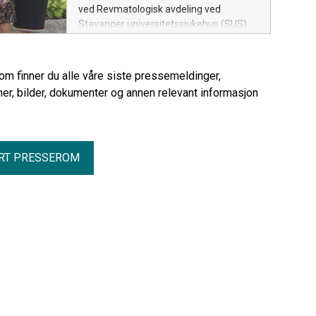
ved Revmatologisk avdeling ved
Stavanger universitetssjukehus (SUS)
tildeles Legeforeningens lederpris for
2026.
rom finner du alle våre siste pressemeldinger,
er, bilder, dokumenter og annen relevant informasjon
RT PRESSEROM