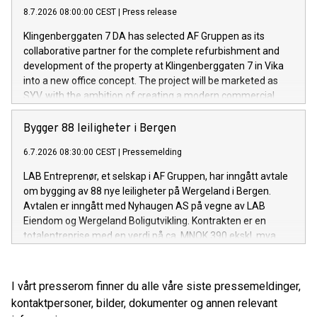
8.7.2026 08:00:00 CEST
|
Press release
Klingenberggaten 7 DA has selected AF Gruppen as its
collaborative partner for the complete refurbishment and
development of the property at Klingenberggaten 7 in Vika
into a new office concept. The project will be marketed as
SYV, with the ambition of creating a modern commercial
building with exceptionally high standards for quality,
flexibility and sustainability.
Bygger 88 leiligheter i Bergen
6.7.2026 08:30:00 CEST
|
Pressemelding
LAB Entreprenør, et selskap i AF Gruppen, har inngått avtale
om bygging av 88 nye leiligheter på Wergeland i Bergen.
Avtalen er inngått med Nyhaugen AS på vegne av LAB
Eiendom og Wergeland Boligutvikling. Kontrakten er en
totalentreprise med en verdi på ca. MNOK 390 ekskl. mva.
I vårt presserom finner du alle våre siste pressemeldinger,
kontaktpersoner, bilder, dokumenter og annen relevant