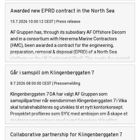
kontrakten konsortiet har blitt tildelt innen kort tid.
Awarded new EPRD contract in the North Sea
15.7.2026 10:00:12 CEST
|
Press release
AF Gruppen has, through its subsidiary AF Offshore Decom
and in a consortium with Heerema Marine Contractors
(HMC), been awarded a contract for the engineering,
preparation, removal & disposal (EPRD) of a North Sea
platform on the UK Continental Shelf. This marks the second
contract awarded to the consortium within a short
timeframe.
Går i samspill om Klingenberggaten 7
8.7.2026 08:00:00 CEST
|
Pressemelding
Klingenberggaten 7 DA har valgt AF Gruppen som
samspillpartner når eiendommen Klingenberggaten 7 i Vika
skal totalrehabiliteres og utvikles til et nytt kontorkonsept.
Prosjektet profileres som SYV, med ambisjon om å skape et
moderne næringsbygg med svært høye krav til kvalitet,
fleksibilitet og bærekraft.
Collaborative partnership for Klingenberggaten 7