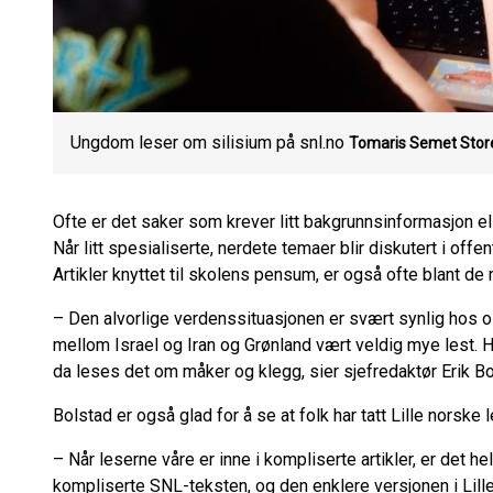
Ungdom leser om silisium på snl.no
Tomaris Semet
Stor
Ofte er det saker som krever litt bakgrunnsinformasjon ell
Når litt spesialiserte, nerdete temaer blir diskutert i offe
Artikler knyttet til skolens pensum, er også ofte blant de 
– Den alvorlige verdenssituasjonen er svært synlig hos oss
mellom Israel og Iran og Grønland vært veldig mye lest. Heldi
da leses det om måker og klegg, sier sjefredaktør Erik B
Bolstad er også glad for å se at folk har tatt Lille norske l
– Når leserne våre er inne i kompliserte artikler, er det h
kompliserte SNL-teksten, og den enklere versjonen i Lille 