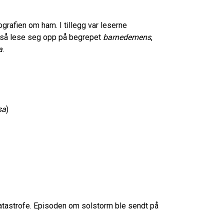
grafien om ham. I tillegg var leserne
 også lese seg opp på begrepet
barnedemens
,
a
.
sa
)
tastrofe. Episoden om solstorm ble sendt på