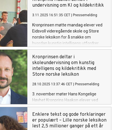
feil, både i innhold og kildehenvisninger,
undervisning om KI og kildekritikk
sier sjefredaktør i Store norske leksikon.
3.11.2025 16:51:35 CET
|
Pressemelding
Kronprinsen møtte mandag elever ved
Eidsvoll videregående skole og Store
norske leksikon for å snakke om
hvordan kunstig intelligens utfordrer
hvordan vi forholder oss til kunnskap og
læring.
Kronprinsen deltar i
skoleundervisning om kunstig
intelligens og kildekritikk med
Store norske leksikon
28.10.2025 13:37:46 CET
|
Pressemelding
3. november møter Hans Kongelige
Høyhet Kronprins Haakon elever ved
Eidsvoll videregående skole, for å delta i
et undervisningsopplegg om KI og
Enklere tekst og gode forklaringer
kildekritikk.
er populært – Lille norske leksikon
lest 2,5 millioner ganger på ett år