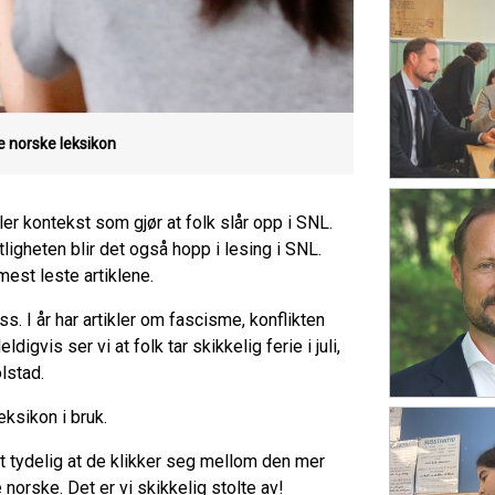
e norske leksikon
er kontekst som gjør at folk slår opp i SNL.
ntligheten blir det også hopp i lesing i SNL.
mest leste artiklene.
. I år har artikler om fascisme, konflikten
gvis ser vi at folk tar skikkelig ferie i juli,
olstad.
eksikon i bruk.
elt tydelig at de klikker seg mellom den mer
norske. Det er vi skikkelig stolte av!