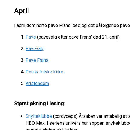
April
I april dominerte pave Frans’ død og det påfølgende pav
Pave
(pavevalg etter pave Frans’ død 21. april)
Pavevalg
Pave Frans
Den katolske kirke
Kristendom
Størst økning i lesing:
Snylteklubbe
(cordyceps) Årsaken var antakelig at
HBO Max. I seriens univers har soppen snylteklubbe