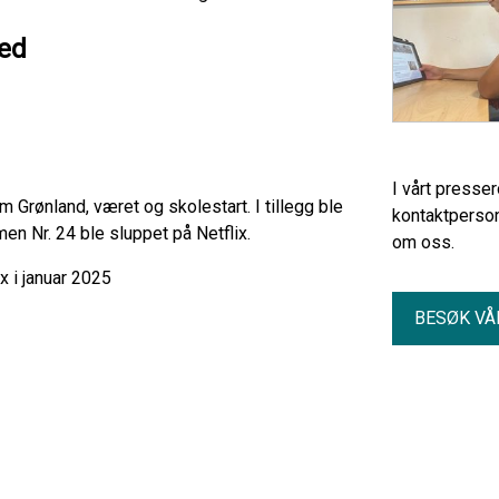
ned
I vårt presse
 Grønland, været og skolestart. I tillegg ble
kontaktperson
en Nr. 24 ble sluppet på Netflix.
om oss.
x i januar 2025
BESØK VÅ