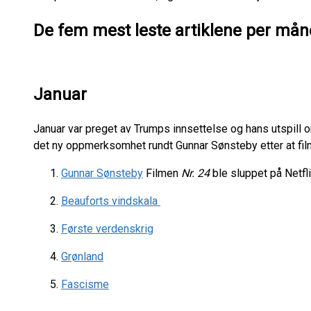
De fem mest leste artiklene per må
Januar
Januar var preget av Trumps innsettelse og hans utspill om
det ny oppmerksomhet rundt Gunnar Sønsteby etter at film
Gunnar Sønsteby
Filmen
Nr. 24
ble sluppet på Netfli
Beauforts vindskala
Første verdenskrig
Grønland
Fascisme