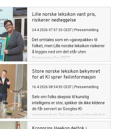
Lille norske leksikon vant pris,
risikerer nedleggelse
24.4.2026 07:57:33 CEST
|
Pressemelding
Det omtales som en «gavepakke» til
folket, men Lille norske leksikon risikerer
å legges ned om det står uten
finansiering fra 2027.
Store norske leksikon bekymret
for at KI sprer feilinformasjon
16.4.2026 08:54:55 CEST
|
Pressemelding
Selv om folks skepsis til kunstig
intelligens er stor, sjekker de ikke kildene
de får servert av Googles KI-
sammendrag. Det viser en undersøkelse
utført av Opinion. – Et stort problem,
fordi KI-generert tekst ofte inneholder
Kronprins Haakon deltok i