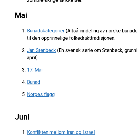
zombie-aktige skikkelser.
Mai
Bunadskategorier
(Altså inndeling av norske bunader
til den opprinnelige folkedrakttradisjonen.
Jan Stenbeck
(En svensk serie om Stenbeck, grunn
april)
17. Mai
Bunad
Norges flagg
Juni
Konflikten mellom Iran og Israel