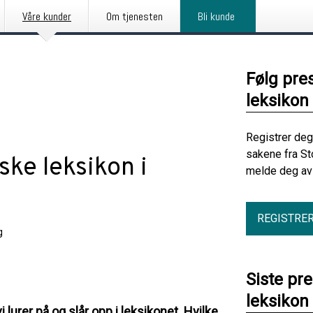
Våre kunder
Om tjenesten
Bli kunde
Følg pre
leksikon
Registrer deg
sakene fra St
ske leksikon i
melde deg av 
REGISTRE
g
Siste pr
leksikon
lurer på og slår opp i leksikonet. Hvilke