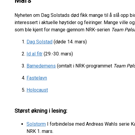
Mars
Nyheten om Dag Solstads død fikk mange til å slå opp bio
interessert i aktuelle høytider og feiringer. Mange ville
som ble kjent for mange gjennom NRK-serien
Team Pøls
Dag Solstad
(døde 14. mars)
Id al fitr
(29.-30. mars)
Barnedemens
(omtalt i NRK-programmet
Team Pøl
Fastelavn
Holocaust
Størst økning i lesing:
Solstorm
I forbindelse med Andreas Wahls serie Ka
NRK 1. mars.