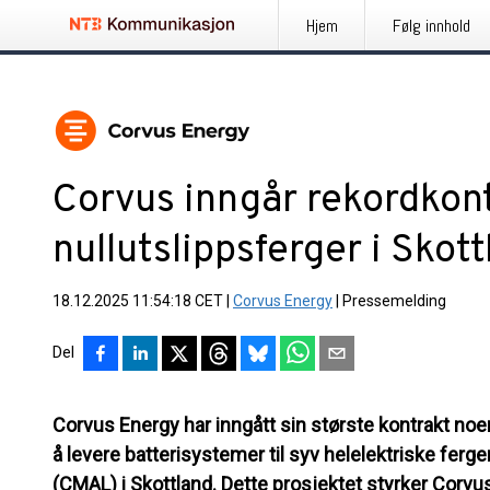
Hjem
Følg innhold
Corvus inngår rekordkont
nullutslippsferger i Skot
18.12.2025 11:54:18 CET
|
Corvus Energy
|
Pressemelding
Del
Corvus Energy har inngått sin største kontrakt n
å levere batterisystemer til syv helelektriske ferg
(CMAL) i Skottland. Dette prosjektet styrker Corvu