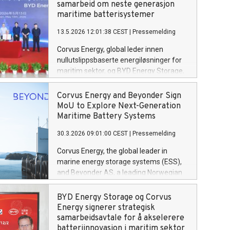
samarbeid om neste generasjon
maritime batterisystemer
13.5.2026 12:01:38 CEST
|
Pressemelding
Corvus Energy, global leder innen
nullutslippsbaserte energiløsninger for
maritim sektor, og BYD Energy Storage,
en ledende global aktør innen
energilagring, har signert en strategisk
Corvus Energy and Beyonder Sign
samarbeidsavtale (SCA). Avtalen
MoU to Explore Next-Generation
markerer en viktig milepæl i
Maritime Battery Systems
samarbeidet mellom selskapene og
30.3.2026 09:01:00 CEST
|
Pressemelding
legger grunnlaget for utviklingen av
neste generasjon maritime
Corvus Energy, the global leader in
batterisystemer basert på LFP-
marine energy storage systems (ESS),
teknologi.
and Beyonder AS, a leading Norwegian
battery technology company, have
signed a Memorandum of
BYD Energy Storage og Corvus
Understanding (MoU) to develop the
Energy signerer strategisk
next generation battery system for
samarbeidsavtale for å akselerere
maritime applications.
batteriinnovasjon i maritim sektor