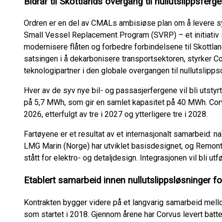
Bidrar til Skottlands overgang til nullutslippsferge
Ordren er en del av CMALs ambisiøse plan om å levere sy
Small Vessel Replacement Program (SVRP) – et initiativ 
modernisere flåten og forbedre forbindelsene til Skottla
satsingen i å dekarbonisere transportsektoren, styrker C
teknologipartner i den globale overgangen til nullutslippsd
Hver av de syv nye bil- og passasjerfergene vil bli utst
på 5,7 MWh, som gir en samlet kapasitet på 40 MWh. Corv
2026, etterfulgt av tre i 2027 og ytterligere tre i 2028.
Fartøyene er et resultat av et internasjonalt samarbeid: n
LMG Marin (Norge) har utviklet basisdesignet, og Remon
stått for elektro- og detaljdesign. Integrasjonen vil bli utf
Etablert samarbeid innen nullutslippsløsninger f
Kontrakten bygger videre på et langvarig samarbeid me
som startet i 2018. Gjennom årene har Corvus levert batter