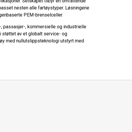
likasjoner. Selskapet tilbyr en omfattende
lpasset nesten alle fartøystyper. Løsningene
ogenbaserte PEM-brenselceller.
, passasjer-, kommersielle og industrielle
tøttet av et globalt service- og
tøy med nullutslippsteknologi utstyrt med