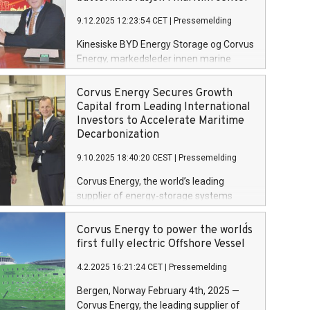
9.12.2025 12:23:54 CET
|
Pressemelding
Kinesiske BYD Energy Storage og Corvus
Energy, markedsleder innen marine
batterisystemer (ESS), kunngjorde i dag
signeringen av en strategisk
Corvus Energy Secures Growth
samarbeidsavtale (MoU) med mål om å
Capital from Leading International
utvikle neste generasjons
Investors to Accelerate Maritime
batteriløsninger for maritim sektor.
Decarbonization
9.10.2025 18:40:20 CEST
|
Pressemelding
Corvus Energy, the world’s leading
supplier of energy-storage systems
(ESS) for the maritime industry,
announced today it has secured a $60
Corvus Energy to power the world´s
million growth capital injection from a
first fully electric Offshore Vessel
group of blue-chip international
4.2.2025 16:21:24 CET
|
Pressemelding
investors. Morgan Stanley Investment
Management led an investor consortium
Bergen, Norway February 4th, 2025 —
that includes Just Climate and J.
Corvus Energy, the leading supplier of