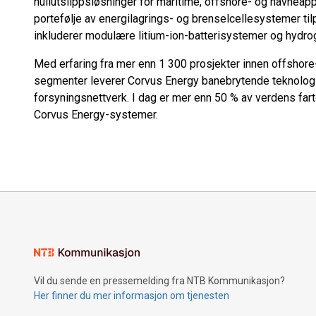
nullutslippsløsninger for maritime, offshore- og havneapp
portefølje av energilagrings- og brenselcellesystemer ti
inkluderer modulære litium-ion-batterisystemer og hydr
Med erfaring fra mer enn 1 300 prosjekter innen offshore-
segmenter leverer Corvus Energy banebrytende teknologi s
forsyningsnettverk. I dag er mer enn 50 % av verdens far
Corvus Energy-systemer.
Vil du sende en pressemelding fra NTB Kommunikasjon?
Her finner du mer informasjon om tjenesten