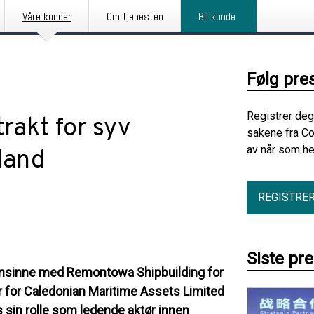
Våre kunder
Om tjenesten
Bli kunde
Følg pre
Registrer deg
rakt for syv
sakene fra Co
av når som he
tland
REGISTRE
Siste pr
oensinne med Remontowa Shipbuilding for
er for Caledonian Maritime Assets Limited
s sin rolle som ledende aktør innen