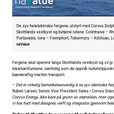
De syv helelektriske fergene, utstyrt med Corvus Dolphin
Skottlands vestkyst og betjene rutene: Colintraive – R
Portavadie, Iona – Fionnphort, Tobermory – Kilchoan, L
naValue
Fergene skal operere langs Skottlands vestkyst og vil gi 
lokalsamfunnene, samtidig som de oppnår nullutslippsdrif
bærekraftig maritim transport.
–
Det er virkelig bemerkelsesverdig å se syv identiske fe
Ruben Larsen, Senior Vice President Sales i Corvus Ener
Corvus Energy, ikke bare på grunn av størrelsen, men o
vi har hatt med designer, verft og integrator gjennom hel