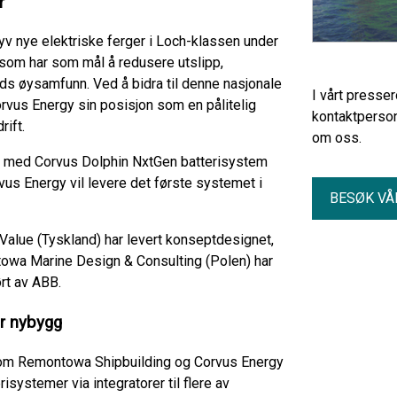
r
v nye elektriske ferger i Loch-klassen under
som har som mål å redusere utslipp,
nds øysamfunn. Ved å bidra til denne nasjonale
I vårt presse
orvus Energy sin posisjon som en pålitelig
kontaktperson
rift.
om oss.
yrt med Corvus Dolphin NxtGen batterisystem
us Energy vil levere det første systemet i
BESØK VÅ
aValue (Tyskland) har levert konseptdesignet,
towa Marine Design & Consulting (Polen) har
ørt av ABB.
or nybygg
llom Remontowa Shipbuilding og Corvus Energy
isystemer via integratorer til flere av