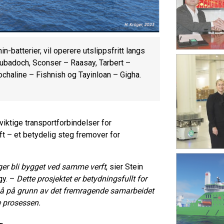
-batterier, vil operere utslippsfritt langs
hubadoch, Sconser – Raasay, Tarbert –
ochaline – Fishnish og Tayinloan – Gigha.
viktige transportforbindelser for
t – et betydelig steg fremover for
rger bli bygget ved samme verft
, sier Stein
gy. –
Dette prosjektet er betydningsfullt for
gså på grunn av det fremragende samarbeidet
e prosessen.