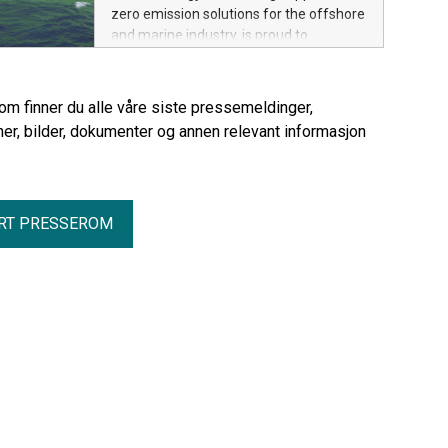
Lauritzen.
zero emission solutions for the offshore
and marine industry, is proud to
announce that it will deliver a mega-size
battery system for the first fully electric
offshore vessel ever to be built. The
rom finner du alle våre siste pressemeldinger,
vessel is an electric Commissioning
er, bilder, dokumenter og annen relevant informasjon
Service Operation Vessel (eCSOV) that
will be constructed by Armon shipyard in
Spain for the UK-based shipowner Bibby
Marine Ltd.
RT PRESSEROM