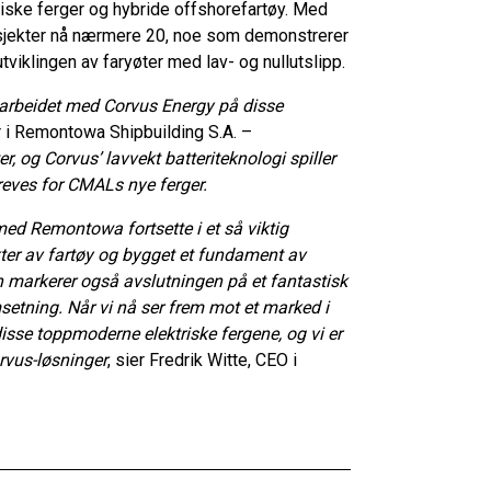
iske ferger og hybride offshorefartøy. Med
rosjekter nå nærmere 20, noe som demonstrerer
viklingen av faryøter med lav- og nullutslipp.
arbeidet med Corvus Energy på disse
r i Remontowa Shipbuilding S.A. –
r, og Corvus’ lavvekt batteriteknologi spiller
reves for CMALs nye ferger.
med Remontowa fortsette i et så viktig
kter av fartøy og bygget et fundament av
ten markerer også avslutningen på et fantastisk
etning. Når vi nå ser frem mot et marked i
v disse toppmoderne elektriske fergene, og vi er
rvus-løsninger
, sier Fredrik Witte, CEO i