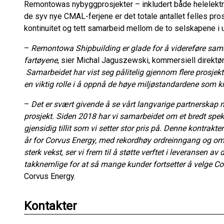
Remontowas nybyggprosjekter – inkludert både helelektr
de syv nye CMAL-ferjene er det totale antallet felles p
kontinuitet og tett samarbeid mellom de to selskapene i ut
–
Remontowa Shipbuilding er glade for å videreføre sam
fartøyene
, sier Michal Jaguszewski, kommersiell direktø
Samarbeidet har vist seg pålitelig gjennom flere prosjekte
en viktig rolle i å oppnå de høye miljøstandardene som k
–
Det er svært givende å se vårt langvarige partnerskap 
prosjekt. Siden 2018 har vi samarbeidet om et bredt spe
gjensidig tillit som vi setter stor pris på. Denne kontrak
år for Corvus Energy, med rekordhøy ordreinngang og oms
sterk vekst, ser vi frem til å støtte verftet i leveransen a
takknemlige for at så mange kunder fortsetter å velge Co
Corvus Energy.
Kontakter