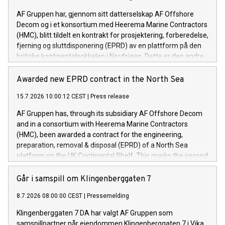
AF Gruppen har, gjennom sitt datterselskap AF Offshore
Decom og i et konsortium med Heerema Marine Contractors
(HMC), blitt tildelt en kontrakt for prosjektering, forberedelse,
fjerning og sluttdisponering (EPRD) av en plattform på den
britiske kontinentalsokkelen i Nordsjøen. Dette er den andre
kontrakten konsortiet har blitt tildelt innen kort tid.
Awarded new EPRD contract in the North Sea
15.7.2026 10:00:12 CEST
|
Press release
AF Gruppen has, through its subsidiary AF Offshore Decom
and in a consortium with Heerema Marine Contractors
(HMC), been awarded a contract for the engineering,
preparation, removal & disposal (EPRD) of a North Sea
platform on the UK Continental Shelf. This marks the second
contract awarded to the consortium within a short
timeframe.
Går i samspill om Klingenberggaten 7
8.7.2026 08:00:00 CEST
|
Pressemelding
Klingenberggaten 7 DA har valgt AF Gruppen som
samspillpartner når eiendommen Klingenberggaten 7 i Vika