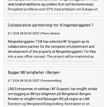
skal totalrehabiliteres og utvikles til et nytt kontorkonsept.
Prosjektet profileres som SYV, med ambisjon om å skape et
moderne næringsbygg med svært høye krav til kvalitet,
fleksibilitet og bærekraft.
Collaborative partnership for Klingenberggaten 7
8.7.2026 08:00:00 CEST
|
Press release
Klingenberggaten 7 DA has selected AF Gruppen as its
collaborative partner for the complete refurbishment and
development of the property at Klingenberggaten 7 in Vika
into a new office concept. The project will be marketed as
SYV, with the ambition of creating a modern commercial
building with exceptionally high standards for quality,
flexibility and sustainability.
Bygger 88 leiligheter i Bergen
6.7.2026 08:30:00 CEST
|
Pressemelding
LAB Entreprenør, et selskap i AF Gruppen, har inngått avtale
om bygging av 88 nye leiligheter på Wergeland i Bergen.
Avtalen er inngått med Nyhaugen AS på vegne av LAB
Eiendom og Wergeland Boligutvikling. Kontrakten er en