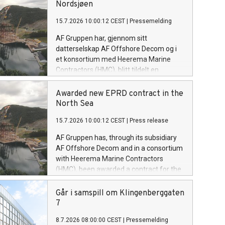
Nordsjøen
15.7.2026 10:00:12 CEST
|
Pressemelding
AF Gruppen har, gjennom sitt
datterselskap AF Offshore Decom og i
et konsortium med Heerema Marine
Contractors (HMC), blitt tildelt en
kontrakt for prosjektering, forberedelse,
fjerning og sluttdisponering (EPRD) av
Awarded new EPRD contract in the
en plattform på den britiske
North Sea
kontinentalsokkelen i Nordsjøen. Dette
15.7.2026 10:00:12 CEST
|
Press release
er den andre kontrakten konsortiet har
blitt tildelt innen kort tid.
AF Gruppen has, through its subsidiary
AF Offshore Decom and in a consortium
with Heerema Marine Contractors
(HMC), been awarded a contract for the
engineering, preparation, removal &
disposal (EPRD) of a North Sea platform
Går i samspill om Klingenberggaten
on the UK Continental Shelf. This marks
7
the second contract awarded to the
8.7.2026 08:00:00 CEST
|
Pressemelding
consortium within a short timeframe.