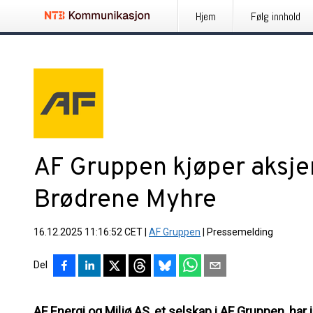
Hjem
Følg innhold
AF Gruppen kjøper aksjem
Brødrene Myhre
16.12.2025 11:16:52 CET
|
AF Gruppen
|
Pressemelding
Del
AF Energi og Miljø AS, et selskap i AF Gruppen, har 