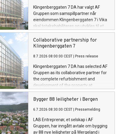
Klingenberggaten 7 DA har valgt AF
Gruppen som samspillpartner når
eiendommen Klingenberggaten 7 i Vika
skal totalrehabiliteres og utvikles til et
nytt kontorkonsept. Prosjektet profileres
som SYV, med ambisjon om å skape et
Collaborative partnership for
moderne næringsbygg med svært høye
Klingenberggaten 7
krav til kvalitet, fleksibilitet og bærekraft.
8.7.2026 08:00:00 CEST
|
Press release
Klingenberggaten 7 DA has selected AF
Gruppen as its collaborative partner for
the complete refurbishment and
development of the property at
Klingenberggaten 7 in Vika into a new
office concept. The project will be
Bygger 88 leiligheter i Bergen
marketed as SYV, with the ambition of
6.7.2026 08:30:00 CEST
|
Pressemelding
creating a modern commercial building
with exceptionally high standards for
LAB Entreprenør, et selskap i AF
quality, flexibility and sustainability.
Gruppen, har inngått avtale om bygging
av 88 nye leiligheter på Wergeland i