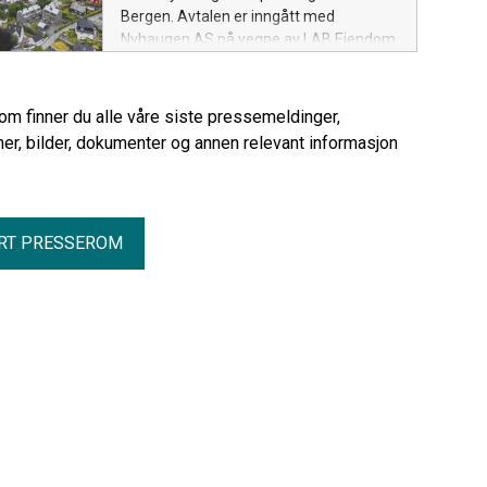
Bergen. Avtalen er inngått med
Nyhaugen AS på vegne av LAB Eiendom
og Wergeland Boligutvikling. Kontrakten
er en totalentreprise med en verdi på ca.
MNOK 390 ekskl. mva.
rom finner du alle våre siste pressemeldinger,
er, bilder, dokumenter og annen relevant informasjon
RT PRESSEROM