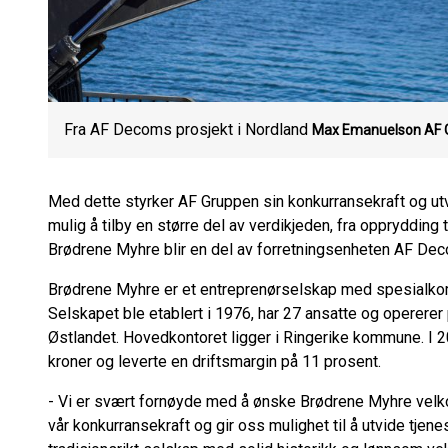
Fra AF Decoms prosjekt i Nordland
Max Emanuelson
AF 
Med dette styrker AF Gruppen sin konkurransekraft og utv
mulig å tilby en større del av verdikjeden, fra opprydding
Brødrene Myhre blir en del av forretningsenheten AF De
Brødrene Myhre er et entreprenørselskap med spesialko
Selskapet ble etablert i 1976, har 27 ansatte og opererer
Østlandet. Hovedkontoret ligger i Ringerike kommune. I 
kroner og leverte en driftsmargin på 11 prosent.
- Vi er svært fornøyde med å ønske Brødrene Myhre velko
vår konkurransekraft og gir oss mulighet til å utvide tjen