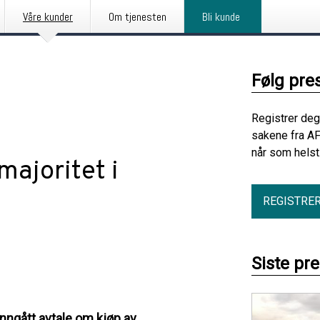
Våre kunder
Om tjenesten
Bli kunde
Følg pre
Registrer deg
sakene fra AF
når som helst
ajoritet i
REGISTRE
Siste pr
inngått avtale om kjøp av