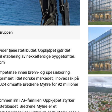
Gruppen
ider tjenestetilbudet. Oppkjøpet gjør det
 til etablering av nøkkelferdige byggetomter.
com.
mpetanse innen brønn- og spesialboring.
 primært i det norske markedet, i hovedsak på
2024 omsatte Brødrene Myhre for 92 millioner
mmen inn i AF-familien. Oppkjøpet styrker
estetilbudet. Brødrene Myhre er et