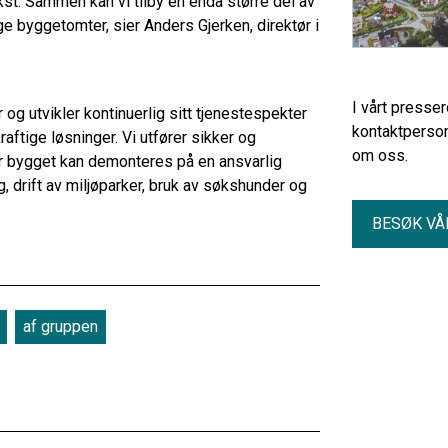
st. Sammen kan vi tilby en enda større del av
ge byggetomter, sier Anders Gjerken, direktør i
I vårt presse
g utvikler kontinuerlig sitt tjenestespekter
kontaktperson
aftige løsninger. Vi utfører sikker og
om oss.
 er bygget kan demonteres på en ansvarlig
ng, drift av miljøparker, bruk av søkshunder og
BESØK VÅ
af gruppen