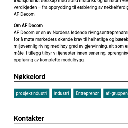
tradisjonsrikt selskap med solid historikk og lønnsom vek
verdikjeden – fra opprydding til etablering av nøkkelferdi
AF Decom.
Om AF Decom
AF Decom er en av Nordens ledende rivingsentreprenører o
for å møte markedets økende krav til helhetlige og bærekr
miljøvennlig riving med høy grad av gjenvinning, alt som
måte. I tillegg tilbyr vi tjenester innen sanering, sprengni
oppføring av komplette modulbygg.
Nøkkelord
prosjektindustri
industri
Entreprenør
af-gruppen
Kontakter