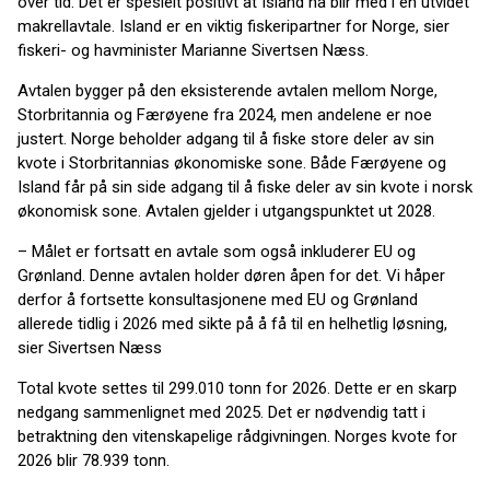
over tid. Det er spesielt positivt at Island nå blir med i en utvidet
makrellavtale. Island er en viktig fiskeripartner for Norge, sier
fiskeri- og havminister Marianne Sivertsen Næss.
Avtalen bygger på den eksisterende avtalen mellom Norge,
Storbritannia og Færøyene fra 2024, men andelene er noe
justert. Norge beholder adgang til å fiske store deler av sin
kvote i Storbritannias økonomiske sone. Både Færøyene og
Island får på sin side adgang til å fiske deler av sin kvote i norsk
økonomisk sone. Avtalen gjelder i utgangspunktet ut 2028.
– Målet er fortsatt en avtale som også inkluderer EU og
Grønland. Denne avtalen holder døren åpen for det. Vi håper
derfor å fortsette konsultasjonene med EU og Grønland
allerede tidlig i 2026 med sikte på å få til en helhetlig løsning,
sier Sivertsen Næss
Total kvote settes til 299.010 tonn for 2026. Dette er en skarp
nedgang sammenlignet med 2025. Det er nødvendig tatt i
betraktning den vitenskapelige rådgivningen. Norges kvote for
2026 blir 78.939 tonn.