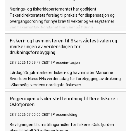
Nærings- og fiskeridepartementet har godkjent
Fiskeridirektoratets forslag til praksis for dispensasjon og
overgangsordning for nye krav til vekter og veiesystemer
ved fiskemottak. Forslaget har vært på høring.
Fiskeri- og havministeren til Skarsvågfestivalen og
markeringen av verdensdagen for
drukningsforebygging
23.7.2026 10:59:47 CEST
|
Presseinvitasjon
Lørdag 25. juli markerer fiskeri- og havminister Marianne
Sivertsen Næss FNs verdensdag for forebygging av drukning
i Skarsvåg, verdens nordligste fiskevær.
Regjeringen utvider støtteordning til flere fiskere i
Oslofjorden
23.7.2026 07:00:00 CEST
|
Pressemelding
Bevilgningen til omstillingsmidler for fiskere i Oslofjorden
økes til totalt 30 millioner kroner.