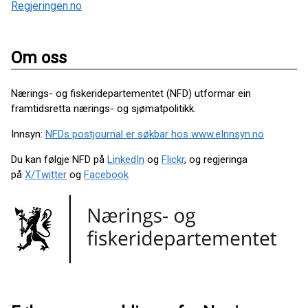
Regjeringen.no
Om oss
Nærings- og fiskeridepartementet (NFD) utformar ein
framtidsretta nærings- og sjømatpolitikk.
Innsyn:
NFDs postjournal er søkbar hos www.eInnsyn.no
Du kan følgje NFD på
LinkedIn
og
Flickr
, og regjeringa
på
X/Twitter
og
Facebook