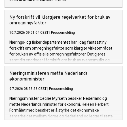
Ny forskrift vil klargjøre regelverket for bruk av
omregningsfaktor
10.7.2026 09:51:04 CEST
|
Pressemelding
Nærings- og fiskeridepartementet har i dag fastsatt ny
forskrift om omregningsfaktor som klargjør virkeområdet
for bruken av offisielle omregningsfaktorer. Det gjøres
samtidig endringer i forskrift om bruk av tvangsmulkt og
overtredelsesgebyr ved brudd på havressurslova og
deltakerloven, i tråd med sanksjonsreglene i den nye
Næringsministeren møtte Nederlands
forskriften.
økonomiminister
9.7.2026 08:53:53 CEST
|
Pressemelding
Næringsminister Cecilie Myrseth besøker Nederland og
møtte Nederlands minister for økonomi, Heleen Herbert.
Formålet med besøket er å styrke det økonomiske
samarbeidet mellom Norge og Nederland og legge til rette
for økt handel, investeringer og næringslivssamarbeid.