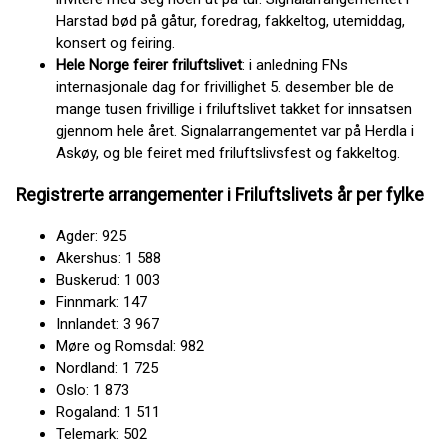
Harstad bød på gåtur, foredrag, fakkeltog, utemiddag,
konsert og feiring.
Hele Norge feirer friluftslivet
: i anledning FNs
internasjonale dag for frivillighet 5. desember ble de
mange tusen frivillige i friluftslivet takket for innsatsen
gjennom hele året. Signalarrangementet var på Herdla i
Askøy, og ble feiret med friluftslivsfest og fakkeltog.
Registrerte arrangementer i Friluftslivets år per fylke
Agder: 925
Akershus: 1 588
Buskerud: 1 003
Finnmark: 147
Innlandet: 3 967
Møre og Romsdal: 982
Nordland: 1 725
Oslo: 1 873
Rogaland: 1 511
Telemark: 502