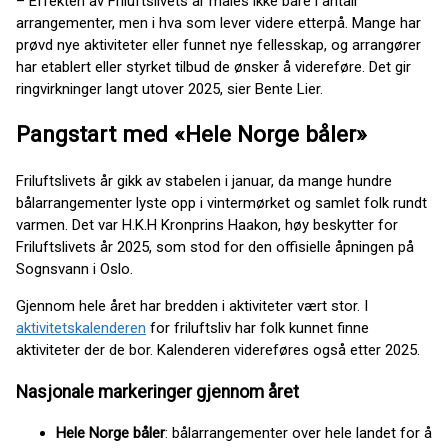
– Effekten av Friluftslivets år måles ikke bare i antall
arrangementer, men i hva som lever videre etterpå. Mange har
prøvd nye aktiviteter eller funnet nye fellesskap, og arrangører
har etablert eller styrket tilbud de ønsker å videreføre. Det gir
ringvirkninger langt utover 2025, sier Bente Lier.
Pangstart med «Hele Norge båler»
Friluftslivets år gikk av stabelen i januar, da mange hundre
bålarrangementer lyste opp i vintermørket og samlet folk rundt
varmen. Det var H.K.H Kronprins Haakon, høy beskytter for
Friluftslivets år 2025, som stod for den offisielle åpningen på
Sognsvann i Oslo.
Gjennom hele året har bredden i aktiviteter vært stor. I
aktivitetskalenderen
for friluftsliv har folk kunnet finne
aktiviteter der de bor. Kalenderen videreføres også etter 2025.
Nasjonale markeringer gjennom året
Hele Norge båler
: bålarrangementer over hele landet for å