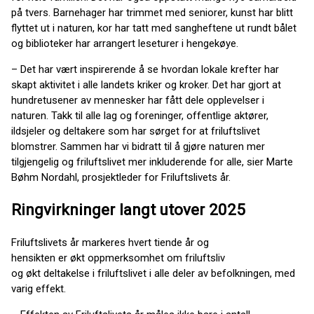
på tvers. Barnehager har trimmet med seniorer, kunst har blitt
flyttet ut i naturen, kor har tatt med sangheftene ut rundt bålet
og biblioteker har arrangert leseturer i hengekøye.
– Det har vært inspirerende å se hvordan lokale krefter har
skapt aktivitet i alle landets kriker og kroker. Det har gjort at
hundretusener av mennesker har fått dele opplevelser i
naturen. Takk til alle lag og foreninger, offentlige aktører,
ildsjeler og deltakere som har sørget for at friluftslivet
blomstrer. Sammen har vi bidratt til å gjøre naturen mer
tilgjengelig og friluftslivet mer inkluderende for alle, sier Marte
Bøhm Nordahl, prosjektleder for Friluftslivets år.
Ringvirkninger langt utover 2025
Friluftslivets år markeres hvert tiende år og
hensikten er økt oppmerksomhet om friluftsliv
og økt deltakelse i friluftslivet i alle deler av befolkningen, med
varig effekt.