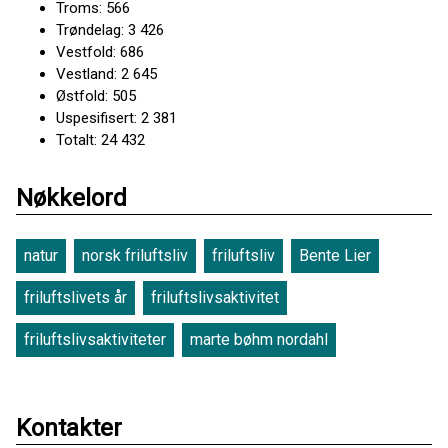
Troms: 566
Trøndelag: 3 426
Vestfold: 686
Vestland: 2 645
Østfold: 505
Uspesifisert: 2 381
Totalt: 24 432
Nøkkelord
natur
norsk friluftsliv
friluftsliv
Bente Lier
friluftslivets år
friluftslivsaktivitet
friluftslivsaktiviteter
marte bøhm nordahl
Kontakter