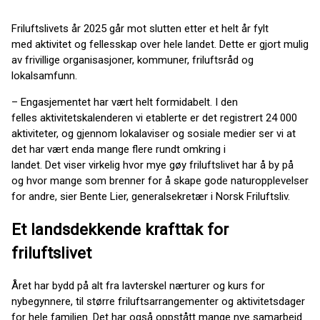
Friluftslivets år 2025 går mot slutten etter et helt år fylt
med aktivitet og fellesskap over hele landet. Dette er gjort mulig
av frivillige organisasjoner, kommuner, friluftsråd og
lokalsamfunn.
– Engasjementet har vært helt formidabelt. I den
felles aktivitetskalenderen vi etablerte er det registrert 24 000
aktiviteter, og gjennom lokalaviser og sosiale medier ser vi at
det har vært enda mange flere rundt omkring i
landet. Det viser virkelig hvor mye gøy friluftslivet har å by på
og hvor mange som brenner for å skape gode naturopplevelser
for andre, sier Bente Lier, generalsekretær i Norsk Friluftsliv.
Et landsdekkende krafttak for
friluftslivet
Året har bydd på alt fra lavterskel nærturer og kurs for
nybegynnere, til større friluftsarrangementer og aktivitetsdager
for hele familien. Det har også oppstått mange nye samarbeid