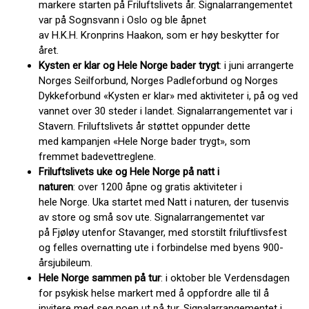
markere starten på Friluftslivets år. Signalarrangementet
var på Sognsvann i Oslo og ble åpnet
av H.K.H. Kronprins Haakon, som er høy beskytter for
året.
Kysten er klar og Hele Norge bader trygt
: i juni arrangerte
Norges Seilforbund, Norges Padleforbund og Norges
Dykkeforbund «Kysten er klar» med aktiviteter i, på og ved
vannet over 30 steder i landet. Signalarrangementet var i
Stavern. Friluftslivets år støttet oppunder dette
med kampanjen «Hele Norge bader trygt», som
fremmet badevettreglene.
Friluftslivets uke og Hele Norge på natt i
naturen
: over 1200 åpne og gratis aktiviteter i
hele Norge. Uka startet med Natt i naturen, der tusenvis
av store og små sov ute. Signalarrangementet var
på Fjøløy utenfor Stavanger, med storstilt friluftlivsfest
og felles overnatting ute i forbindelse med byens 900-
årsjubileum.
Hele Norge sammen på tur
: i oktober ble Verdensdagen
for psykisk helse markert med å oppfordre alle til å
invitere med seg noen ut på tur. Signalarrangementet i