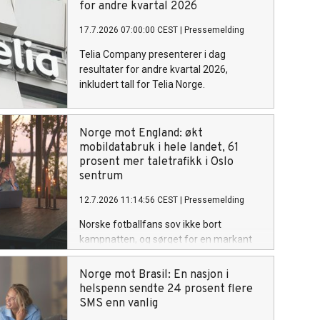
for andre kvartal 2026
17.7.2026 07:00:00 CEST
|
Pressemelding
Telia Company presenterer i dag
resultater for andre kvartal 2026,
inkludert tall for Telia Norge.
Norge mot England: økt
mobildatabruk i hele landet, 61
prosent mer taletrafikk i Oslo
sentrum
12.7.2026 11:14:56 CEST
|
Pressemelding
Norske fotballfans sov ikke bort
kampnatten, og sørget for en markant
økning i bruk av mobildata under Norges
kvartfinalekamp mot England i Miami
Norge mot Brasil: En nasjon i
lørdag kveld. Sammenlignet med forrige
helspenn sendte 24 prosent flere
lørdag økte datatrafikken med 26
SMS enn vanlig
prosent, mens SMS-trafikken økte med