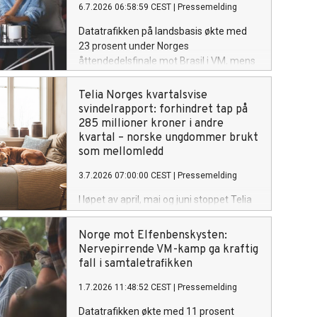
6.7.2026 06:58:59 CEST
|
Pressemelding
hele 70 prosent. Økningen var spesielt
stor i Oslo sentrum.
Datatrafikken på landsbasis økte med
23 prosent under Norges
åttendedelsfinale mot Brasil i VM, mens
SMS økte med 24 prosent. På
Slottsplassen sørget folkemengden
Telia Norges kvartalsvise
som feiret seieren for en økning i
svindelrapport: forhindret tap på
databruk på 10 000 prosent.
285 millioner kroner i andre
kvartal – norske ungdommer brukt
som mellomledd
3.7.2026 07:00:00 CEST
|
Pressemelding
I løpet av april, mai og juni stoppet Telia
over ni millioner svindelforsøk fra å nå
norske mobilkunder. Det tilsvarer et
Norge mot Elfenbenskysten:
forhindret tap på rundt 285 millioner
Nervepirrende VM-kamp ga kraftig
kroner.
fall i samtaletrafikken
1.7.2026 11:48:52 CEST
|
Pressemelding
Datatrafikken økte med 11 prosent