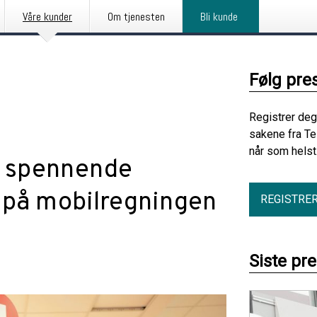
Våre kunder
Om tjenesten
Bli kunde
Følg pre
Registrer deg
sakene fra Te
når som helst
r spennende
 på mobilregningen
REGISTRE
Siste pr