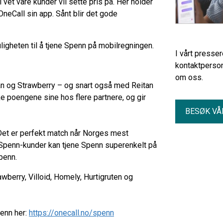
 vet våre kunder vil sette pris på. Her holder
OneCall sin app. Sånt blir det gode
ligheten til å tjene Spenn på mobilregningen.
I vårt presse
kontaktperson
om oss.
ian og Strawberry – og snart også med Reitan
ke poengene sine hos flere partnere, og gir
BESØK VÅ
Det er perfekt match når Norges mest
 Spenn-kunder kan tjene Spenn superenkelt på
penn.
awberry, Villoid, Homely, Hurtigruten og
enn her:
https://onecall.no/spenn