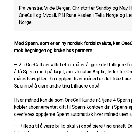
Fra venstre: Vilde Bergan, Christoffer Sundby og May H
OneCall og Mycall, Pål Rune Kaalen i Telia Norge og Len
Norge
Med Spenn, som er en ny nordisk fordelsvaluta, kan OneC
mobilregningen og bruke hos partnere.
– Vi i OneCall ser alltid etter måter å gjøre det billigere f
å få Spenn med på laget, sier Jonatan Asplin, leder for O
månedsavgiften din opptjent hver måned er det ikke bare 
Spenn på å gjøre andre ting billigere også!
Hver måned kan du som OneCall-kunde nå tjene 4 Spenn p
kobler abonnementet ditt til Spenn-kontoen din i Spenn-
overføres opptjente Spenn automatisk hver måned uten at
– I tillegg til å være billig skal vi også gjøre ting enkelt. 