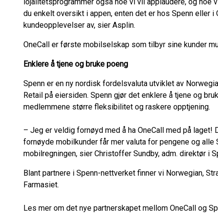
lojalitetsprogrammer også noe vi vil applaudere, og noe vi
du enkelt oversikt i appen, enten det er hos Spenn eller i 
kundeopplevelser av, sier Asplin.
OneCall er første mobilselskap som tilbyr sine kunder mu
Enklere å tjene og bruke poeng
Spenn er en ny nordisk fordelsvaluta utviklet av Norweg
Retail på eiersiden. Spenn gjør det enklere å tjene og bru
medlemmene større fleksibilitet og raskere opptjening.
– Jeg er veldig fornøyd med å ha OneCall med på laget! 
fornøyde mobilkunder får mer valuta for pengene og alle
mobilregningen, sier Christoffer Sundby, adm. direktør i S
Blant partnere i Spenn-nettverket finner vi Norwegian, Str
Farmasiet.
Les mer om det nye partnerskapet mellom OneCall og Sp