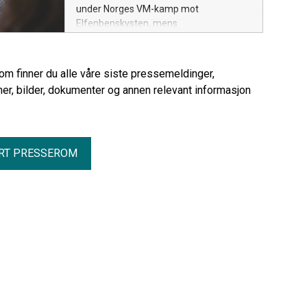
under Norges VM-kamp mot
Elfenbenskysten, mens
samtaletrafikken falt med hele 20
prosent.
rom finner du alle våre siste pressemeldinger,
er, bilder, dokumenter og annen relevant informasjon
RT PRESSEROM