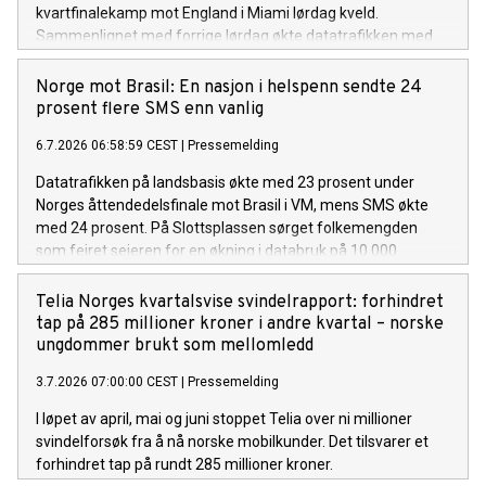
kvartfinalekamp mot England i Miami lørdag kveld.
Sammenlignet med forrige lørdag økte datatrafikken med
26 prosent, mens SMS-trafikken økte med hele 70 prosent.
Økningen var spesielt stor i Oslo sentrum.
Norge mot Brasil: En nasjon i helspenn sendte 24
prosent flere SMS enn vanlig
6.7.2026 06:58:59 CEST
|
Pressemelding
Datatrafikken på landsbasis økte med 23 prosent under
Norges åttendedelsfinale mot Brasil i VM, mens SMS økte
med 24 prosent. På Slottsplassen sørget folkemengden
som feiret seieren for en økning i databruk på 10 000
prosent.
Telia Norges kvartalsvise svindelrapport: forhindret
tap på 285 millioner kroner i andre kvartal – norske
ungdommer brukt som mellomledd
3.7.2026 07:00:00 CEST
|
Pressemelding
I løpet av april, mai og juni stoppet Telia over ni millioner
svindelforsøk fra å nå norske mobilkunder. Det tilsvarer et
forhindret tap på rundt 285 millioner kroner.