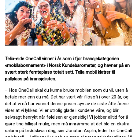
Telia-eide OneCall vinner i år som i fjor bransjekategorien
«mobilabonnement» i Norsk Kundebarometer, og havner på en
svært sterk femteplass totalt sett. Telia mobil klatrer til
pallplass på bransjelisten.
– Hos OneCall skal du kunne bruke mobilen som du vil, uten å
betale mer enn du må. Det har vært vår filosofi i over 20 år, og
det at vi nå har vunnet denne prisen syv av de siste åtte årene
viser at vi lykkes. Vi er utrolig glade i kundene våre, og blir
selvsagt henrykt når følelsen er gjensidig! Vi jobber alltid for å
gjøre ting billigst mulig, men må innrømme at det ble en ekstra
salami på brødskiva i dag, sier Jonatan Asplin, leder for OneCall