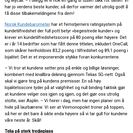
og Mycall. – I tillegg vil vi nok en gang si tusen takk for tilliten. Vi
har jo verdens beste kunder, så derfor varmer det utrolig godt å
få disse tilbakemeldingene fra dem!
Norsk Kundebarometer
har et femstjerners ratingsystem på
kundetilfredshet der full pott betyr «begeistrede kunder» og
krever en kundetilfredshetsscore på 80 poeng eller høyere. Det
er i år 14 bedrifter som har fått denne tittelen, inkludert OneCall,
som skårer henholdsvis 83,2 poeng i tilfredshet og 89,1 poeng i
lojalitet. Det er et imponerende stykke foran konkurrentene.
– Vi tror at kundene setter pris på enkle og billige løsninger,
kombinert med knallbra dekning gjennom Telias 5G-nett. Også
skal vi gjøre ting på kundens premisser. En så høy
lojalitetsscore tyder på at valgfrihet og null binding faktisk gjør
at kundene velger oss igjen og igjen, og det gjør oss utrolig
stolte, sier Asplin. – Vi feirer i dag, men har ingen planer om å
hvile på laurbærene. Vi ser at Vinmonopolet troner på toppen,
så her er det bare å sikte enda høyere så vi tar gull for kundene
våre neste år. Skål!
Telia på sterk tredjeplass