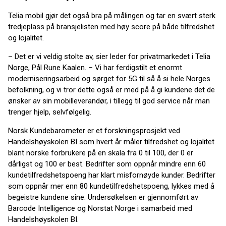
Telia mobil gjør det også bra på målingen og tar en svært sterk
tredjeplass på bransjelisten med høy score på både tilfredshet
og lojalitet.
– Det er vi veldig stolte av, sier leder for privatmarkedet i Telia
Norge, Pål Rune Kaalen. – Vi har ferdigstilt et enormt
moderniseringsarbeid og sørget for 5G til så å si hele Norges
befolkning, og vi tror dette også er med på å gi kundene det de
ønsker av sin mobilleverandør, i tillegg til god service når man
trenger hjelp, selvfølgelig.
Norsk Kundebarometer er et forskningsprosjekt ved
Handelshøyskolen BI som hvert år måler tilfredshet og lojalitet
blant norske forbrukere på en skala fra 0 til 100, der 0 er
dårligst og 100 er best. Bedrifter som oppnår mindre enn 60
kundetilfredshetspoeng har klart misfornøyde kunder. Bedrifter
som oppnår mer enn 80 kundetilfredshetspoeng, lykkes med å
begeistre kundene sine. Undersøkelsen er gjennomført av
Barcode Intelligence og Norstat Norge i samarbeid med
Handelshøyskolen BI.