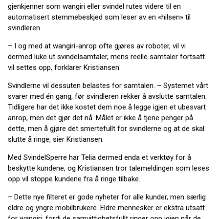
gjenkjenner som wangiri eller svindel rutes videre til en
automatisert stemmebeskjed som leser av en «hilsen» til
svindleren.
– I og med at wangiri-anrop ofte gjøres av roboter, vil vi
dermed luke ut svindelsamtaler, mens reelle samtaler fortsatt
vil settes opp, forklarer Kristiansen.
Svindlerne vil dessuten belastes for samtalen. – Systemet vårt
svarer med én gang, før svindleren rekker å avslutte samtalen.
Tidligere har det ikke kostet dem noe å legge igjen et ubesvart
anrop, men det gjør det nå. Målet er ikke å tjene penger på
dette, men å gjøre det smertefullt for svindlerne og at de skal
slutte å ringe, sier Kristiansen.
Med SvindelSperre har Telia dermed enda et verktøy for å
beskytte kundene, og Kristiansen tror talemeldingen som leses
opp vil stoppe kundene fra å ringe tilbake.
– Dette nye filteret er gode nyheter for alle kunder, men særlig
eldre og yngre mobilbrukere. Eldre mennesker er ekstra utsatt
for wangiri, fordi de samvittighetsfullt ringer opp igjen når de