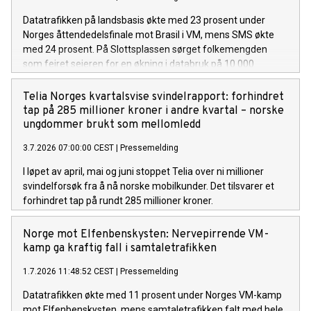
Datatrafikken på landsbasis økte med 23 prosent under
Norges åttendedelsfinale mot Brasil i VM, mens SMS økte
med 24 prosent. På Slottsplassen sørget folkemengden
som feiret seieren for en økning i databruk på 10 000
prosent.
Telia Norges kvartalsvise svindelrapport: forhindret
tap på 285 millioner kroner i andre kvartal – norske
ungdommer brukt som mellomledd
3.7.2026 07:00:00 CEST
|
Pressemelding
I løpet av april, mai og juni stoppet Telia over ni millioner
svindelforsøk fra å nå norske mobilkunder. Det tilsvarer et
forhindret tap på rundt 285 millioner kroner.
Norge mot Elfenbenskysten: Nervepirrende VM-
kamp ga kraftig fall i samtaletrafikken
1.7.2026 11:48:52 CEST
|
Pressemelding
Datatrafikken økte med 11 prosent under Norges VM-kamp
mot Elfenbenskysten, mens samtaletrafikken falt med hele