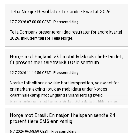
Telia Norge: Resultater for andre kvartal 2026
17.7.2026 07:00:00 CEST
|
Pressemelding
Telia Company presenterer i dag resultater for andre kvartal
2026, inkludert tall for Telia Norge.
Norge mot England: økt mobildatabruk i hele landet,
61 prosent mer taletrafikk i Oslo sentrum
12.7.2026 11:14:56 CEST
|
Pressemelding
Norske fotballfans sov ikke bort kampnatten, og sørget for
en markant økning i bruk av mobildata under Norges
kvartfinalekamp mot England i Miami lørdag kveld.
Sammenlignet med forrige lørdag økte datatrafikken med
26 prosent, mens SMS-trafikken økte med hele 70 prosent.
Økningen var spesielt stor i Oslo sentrum.
Norge mot Brasil: En nasjon i helspenn sendte 24
prosent flere SMS enn vanlig
6.7.2026 06:58:59 CEST
|
Pressemelding