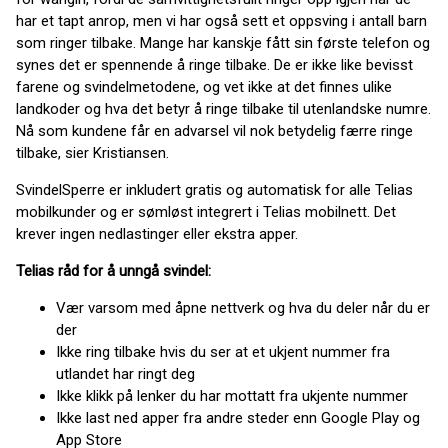
har et tapt anrop, men vi har også sett et oppsving i antall barn
som ringer tilbake. Mange har kanskje fått sin første telefon og
synes det er spennende å ringe tilbake. De er ikke like bevisst
farene og svindelmetodene, og vet ikke at det finnes ulike
landkoder og hva det betyr å ringe tilbake til utenlandske numre.
Nå som kundene får en advarsel vil nok betydelig færre ringe
tilbake, sier Kristiansen.
SvindelSperre er inkludert gratis og automatisk for alle Telias
mobilkunder og er sømløst integrert i Telias mobilnett. Det
krever ingen nedlastinger eller ekstra apper.
Telias råd for å unngå svindel:
Vær varsom med åpne nettverk og hva du deler når du er
der
Ikke ring tilbake hvis du ser at et ukjent nummer fra
utlandet har ringt deg
Ikke klikk på lenker du har mottatt fra ukjente nummer
Ikke last ned apper fra andre steder enn Google Play og
App Store