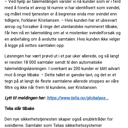
– Ved hjelp av talemeldingen varsler vi nå kunder som er i ferd
med å foreta et anrop til numre vi har identifisert som svindel,
og målet med tjenesten er å begrense enda mer svindel enn
tidligere, forklarer Kristiansen. – Hvis kunden har et ubesvart
anrop og forsøker å ringe det utenlandske nummeret tilbake,
får hen nå en talemelding om at vi mistenker svindelforsøk og
en anbefaling om å avslutte samtalen. Hvis kunden ikke velger
å legge på settes samtalen opp.
Løsningen har vært prøvd ut i et par uker allerede, og så langt
er nesten 18 000 samtaler sendt til den automatiske
talemeldingsløsningen. I overkant av 200 kunder er blitt advart
mot å ringe tilbake. – Dette tallet er ganske lavt, og det er et
tegn på at langt de fleste samtalene allerede stoppes av våre
filtre og ikke når frem til kundene, sier Kristiansen.
Lytt til meldingen her:
https://www.telia.no/globalass...
Telia slår tilbake
Den nye sikkerhetstjenesten skaper også snubletråder for
svindlerne. Samtaler som Telias sikkerhetssystemer