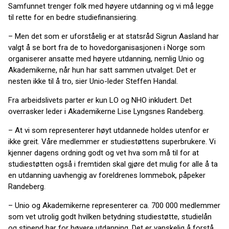
Samfunnet trenger folk med høyere utdanning og vi må legge
til rette for en bedre studiefinansiering.
– Men det som er uforståelig er at statsråd Sigrun Aasland har
valgt å se bort fra de to hovedorganisasjonen i Norge som
organiserer ansatte med høyere utdanning, nemlig Unio og
Akademikerne, når hun har satt sammen utvalget. Det er
nesten ikke til å tro, sier Unio-leder Steffen Handal.
Fra arbeidslivets parter er kun LO og NHO inkludert. Det
overrasker leder i Akademikerne Lise Lyngsnes Randeberg.
– At vi som representerer høyt utdannede holdes utenfor er
ikke greit. Våre medlemmer er studiestøttens superbrukere. Vi
kjenner dagens ordning godt og vet hva som må til for at
studiestøtten også i fremtiden skal gjøre det mulig for alle å ta
en utdanning uavhengig av foreldrenes lommebok, påpeker
Randeberg.
– Unio og Akademikerne representerer ca. 700 000 medlemmer
som vet utrolig godt hvilken betydning studiestøtte, studielån
og stipend har for høyere utdanning. Det er vanskelig å forstå