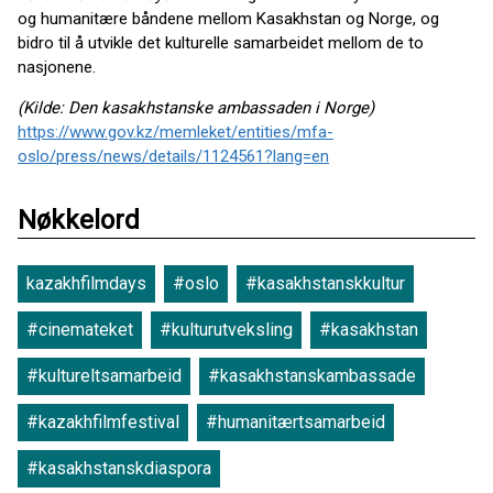
og humanitære båndene mellom Kasakhstan og Norge, og
bidro til å utvikle det kulturelle samarbeidet mellom de to
nasjonene.
(Kilde: Den kasakhstanske ambassaden i Norge)
https://www.gov.kz/memleket/entities/mfa-
oslo/press/news/details/1124561?lang=en
Nøkkelord
kazakhfilmdays
#oslo
#kasakhstanskkultur
#cinemateket
#kulturutveksling
#kasakhstan
#kultureltsamarbeid
#kasakhstanskambassade
#kazakhfilmfestival
#humanitærtsamarbeid
#kasakhstanskdiaspora