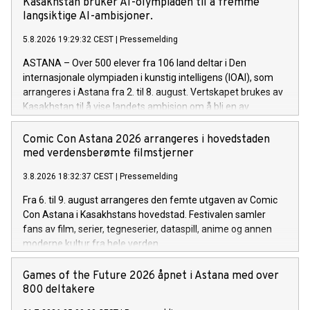
Kasakhstan bruker AI-olympiaden til å fremme
langsiktige AI-ambisjoner.
5.8.2026 19:29:32 CEST
|
Pressemelding
ASTANA – Over 500 elever fra 106 land deltar i Den
internasjonale olympiaden i kunstig intelligens (IOAI), som
arrangeres i Astana fra 2. til 8. august. Vertskapet brukes av
Kasakhstan til å vise landets ambisjon om å bli en av
Eurasias ledende AI-økonomier.
Comic Con Astana 2026 arrangeres i hovedstaden
med verdensberømte filmstjerner
3.8.2026 18:32:37 CEST
|
Pressemelding
Fra 6. til 9. august arrangeres den femte utgaven av Comic
Con Astana i Kasakhstans hovedstad. Festivalen samler
fans av film, serier, tegneserier, dataspill, anime og annen
moderne kultur fra hele verden.
Games of the Future 2026 åpnet i Astana med over
800 deltakere