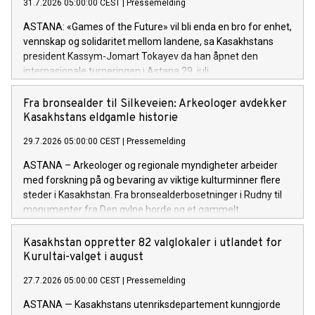
31.7.2026 05:00:00 CEST
|
Pressemelding
ASTANA: «Games of the Future» vil bli enda en bro for enhet,
vennskap og solidaritet mellom landene, sa Kasakhstans
president Kassym-Jomart Tokayev da han åpnet den
internasjonale turneringen i Astana 29. juli.
Fra bronsealder til Silkeveien: Arkeologer avdekker
Kasakhstans eldgamle historie
29.7.2026 05:00:00 CEST
|
Pressemelding
ASTANA – Arkeologer og regionale myndigheter arbeider
med forskning på og bevaring av viktige kulturminner flere
steder i Kasakhstan. Fra bronsealderbosetninger i Rudny til
monumenter fra Den gylne horde og et gammelt
handelsknutepunkt ved Det kaspiske hav, gir arbeidet ny
kunnskap om landets arkeologiske arv og bidrar til langsiktig
Kasakhstan oppretter 82 valglokaler i utlandet for
bevaring.
Kurultai-valget i august
27.7.2026 05:00:00 CEST
|
Pressemelding
ASTANA — Kasakhstans utenriksdepartement kunngjorde