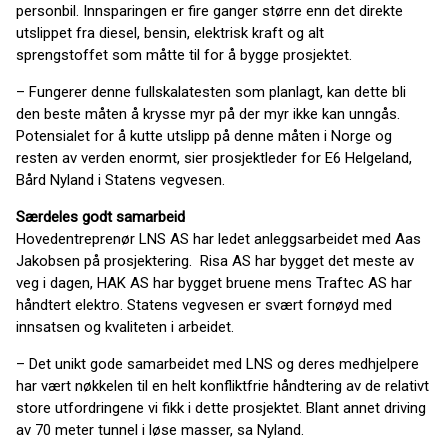
personbil. Innsparingen er fire ganger større enn det direkte
utslippet fra diesel, bensin, elektrisk kraft og alt
sprengstoffet som måtte til for å bygge prosjektet.
– Fungerer denne fullskalatesten som planlagt, kan dette bli
den beste måten å krysse myr på der myr ikke kan unngås.
Potensialet for å kutte utslipp på denne måten i Norge og
resten av verden enormt, sier prosjektleder for E6 Helgeland,
Bård Nyland i Statens vegvesen.
Særdeles godt samarbeid
Hovedentreprenør LNS AS har ledet anleggsarbeidet med Aas
Jakobsen på prosjektering. Risa AS har bygget det meste av
veg i dagen, HAK AS har bygget bruene mens Traftec AS har
håndtert elektro. Statens vegvesen er svært fornøyd med
innsatsen og kvaliteten i arbeidet.
– Det unikt gode samarbeidet med LNS og deres medhjelpere
har vært nøkkelen til en helt konfliktfrie håndtering av de relativt
store utfordringene vi fikk i dette prosjektet. Blant annet driving
av 70 meter tunnel i løse masser, sa Nyland.