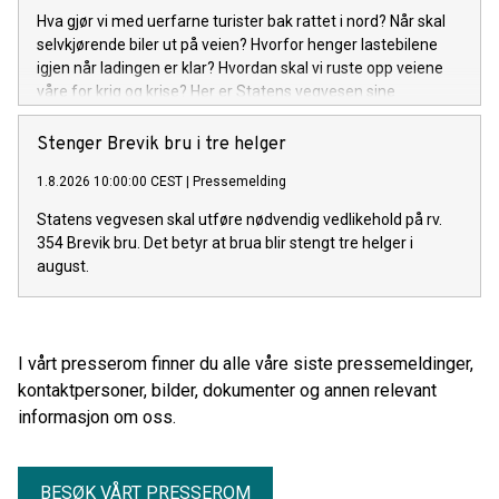
Hva gjør vi med uerfarne turister bak rattet i nord? Når skal
selvkjørende biler ut på veien? Hvorfor henger lastebilene
igjen når ladingen er klar? Hvordan skal vi ruste opp veiene
våre for krig og krise? Her er Statens vegvesen sine
arrangementer under Arendalsuka 2026.
Stenger Brevik bru i tre helger
1.8.2026 10:00:00 CEST
|
Pressemelding
Statens vegvesen skal utføre nødvendig vedlikehold på rv.
354 Brevik bru. Det betyr at brua blir stengt tre helger i
august.
I vårt presserom finner du alle våre siste pressemeldinger,
kontaktpersoner, bilder, dokumenter og annen relevant
informasjon om oss.
BESØK VÅRT PRESSEROM