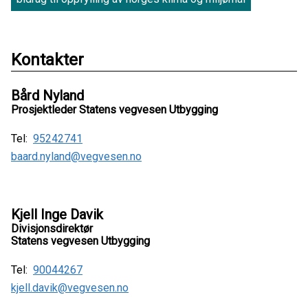
Kontakter
Bård Nyland
Prosjektleder Statens vegvesen Utbygging
Tel:
95242741
baard.nyland@vegvesen.no
Kjell Inge Davik
Divisjonsdirektør
Statens vegvesen Utbygging
Tel:
90044267
kjell.davik@vegvesen.no