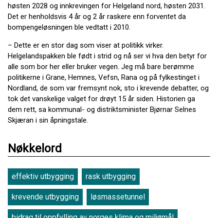
høsten 2028 og innkrevingen for Helgeland nord, høsten 2031.
Det er henholdsvis 4 år og 2 år raskere enn forventet da
bompengeløsningen ble vedtatt i 2010.
– Dette er en stor dag som viser at politikk virker.
Helgelandspakken ble født i strid og nå ser vi hva den betyr for
alle som bor her eller bruker vegen. Jeg må bare berømme
politikerne i Grane, Hemnes, Vefsn, Rana og på fylkestinget i
Nordland, de som var fremsynt nok, sto i krevende debatter, og
tok det vanskelige valget for drøyt 15 år siden. Historien ga
dem rett, sa kommunal- og distriktsminister Bjørnar Selnes
Skjæran i sin åpningstale.
Nøkkelord
effektiv utbygging
rask utbygging
krevende utbygging
løsmassetunnel
bidrag til oppfylling av norges klima og miljømål