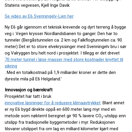
Statens vegvesen, Kjell Inge Davik
Se video av E6 Svenningelv-Lien her
Ny E6 går igjennom et teknisk krevende og dyrt terreng å bygge
veg i. Vegen krysser Nordlandsbanen to ganger. Den har to
tunneler (Bergåstunnelen ca. 2 km og Falkflogtunnelen ca. 90
meter) Det er to store elvekryssinger med Svenningelv bru i sør
og Valryggen bru helt nord i prosjektet. I tillegg er det drevet
70 meter tunnel i løse masser med store kostnader knyttet til
sikring
. Med en totalkostnad på 1,9 milliarder kroner er dette den
dyreste mila på E6 Helgeland.'
Innovasjon og bærekraft
Prosjektet har tatt i bruk
innovative løsninger for å redusere klimaavtrykket
. Blant annet
er ny E6 bygd direkte oppå en 600 meter lang myr med en
metode som nøkternt beregnet gir 90 % lavere CO₂-utslipp enn
utslipp fra tradisjonelle byggemetoder i myr. Reduksjonen
tilsvarer utslippet fra om lag en milliard kilometer kjørt med