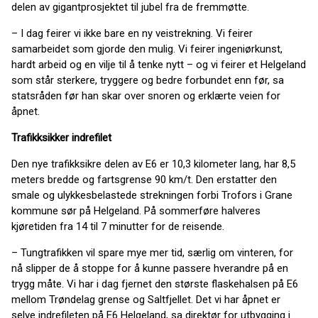
delen av gigantprosjektet til jubel fra de fremmøtte.
– I dag feirer vi ikke bare en ny veistrekning. Vi feirer
samarbeidet som gjorde den mulig. Vi feirer ingeniørkunst,
hardt arbeid og en vilje til å tenke nytt – og vi feirer et Helgeland
som står sterkere, tryggere og bedre forbundet enn før, sa
statsråden før han skar over snoren og erklærte veien for
åpnet.
Trafikksikker indrefilet
Den nye trafikksikre delen av E6 er 10,3 kilometer lang, har 8,5
meters bredde og fartsgrense 90 km/t. Den erstatter den
smale og ulykkesbelastede strekningen forbi Trofors i Grane
kommune sør på Helgeland. På sommerføre halveres
kjøretiden fra 14 til 7 minutter for de reisende.
– Tungtrafikken vil spare mye mer tid, særlig om vinteren, for
nå slipper de å stoppe for å kunne passere hverandre på en
trygg måte. Vi har i dag fjernet den største flaskehalsen på E6
mellom Trøndelag grense og Saltfjellet. Det vi har åpnet er
selve indrefileten på E6 Helgeland, sa direktør for utbygging i