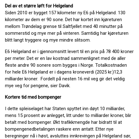
Del av et større løft for Helgeland
Siden 2010 er bygget 157 kilometer ny E6 på Helgeland. 130
kilometer av dem er 90 sone. Det har kortet inn kjøreturen
mellom Trøndelag grense til Saltfjellet med 40 minutter på
sommerstid og mye mer på vinteren. Samtidig har kjøreturen
blitt langt tryggere og mye mindre slitsom.
E6 Helgeland er i gjennomsnitt levert til en pris på 78 400 kroner
per meter. Det er en lav kostnad sammenlignet med de aller
fleste andre 90 sonere som bygges i Norge. Totalkostnaden
for hele E6 Helgeland er i dagens kroneverdi (2025 kr.)12,3
milliarder kroner. Fordelt på nesten 16 mil veg gir det veldig
mye veg for pengene, sier Davik.
Kortere tid med bompenger
I dette spleiselaget har Staten spyttet inn døyt 10 milliarder,
mens 15 prosent av anlegget, litt under to milliarder kroner, blir
betalt med bompenger. Økt trafikkmengde har bidratt til at
bompengenedbetalingen raskere enn antatt. Etter nye
beregninger nå i høst, avsluttes innkrevingen på Helgeland sør,